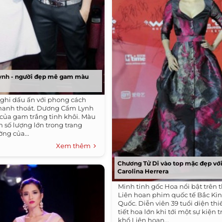
nh - người đẹp mê gam màu
 ghi dấu ấn với phong cách
thanh thoát. Dương Cẩm Lynh
ồ của gam trắng tinh khôi. Màu
m số lượng lớn trong trang
ng của...
Xem thêm
Chương Tử Di vào top mặc đẹp với
Carolina Herrera
Minh tinh gốc Hoa nổi bật trên
Liên hoan phim quốc tế Bắc Kin
Quốc. Diễn viên 39 tuổi diện thi
tiết hoa lớn khi tới một sự kiện
khổ Liên hoan...