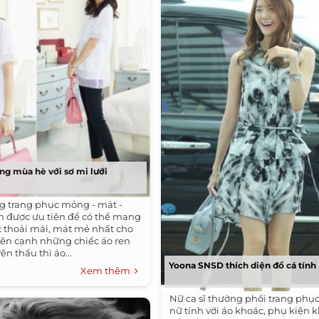
ng mùa hè với sơ mi lưới
g trang phục mỏng - mát -
n được ưu tiên để có thể mang
 thoải mái, mát mẻ nhất cho
ên cạnh những chiếc áo ren
n thấu thì áo...
Yoona SNSD thích diện đồ cá tính
Xem thêm
Nữ ca sĩ thường phối trang phục
nữ tính với áo khoác, phụ kiện