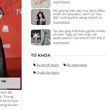
04/07/2025
Nữ giảng viên đại học sành điệu
nhất nhì showbiz, xách cả “lâu
đài” xuống phố, sang chảnh từ
giảng đường ra phố khó ai đọ lại
04/07/2025
Tại sao giày thể thao giờ bị nhiều
chị em “xếp xó” khi mặc với
quần jeans? Gái thanh lịch mê 3
kiểu này hơn hẳn
03/07/2025
TỪ KHÓA
Áo Sơ Mi Nam
Áo Vest Nam
Quần Áo Nam
 váy
 thảm đỏ
h, Trung
ết kế có họa
 trong khuôn