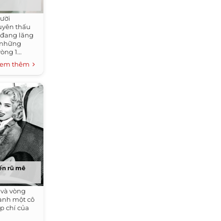
gười
uyên thấu
g đang lăng
" những
ng 1...
em thêm
ến rũ mê
 và vòng
ành một cô
ạp chí của