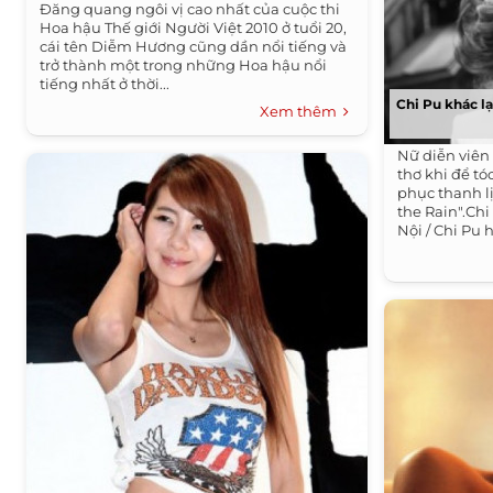
Đăng quang ngôi vị cao nhất của cuộc thi
Hoa hậu Thế giới Người Việt 2010 ở tuổi 20,
cái tên Diễm Hương cũng dần nổi tiếng và
trở thành một trong những Hoa hậu nổi
tiếng nhất ở thời...
Chi Pu khác l
Xem thêm
Nữ diễn viên
thơ khi để tó
phục thanh lị
the Rain".Chi
Nội / Chi Pu 