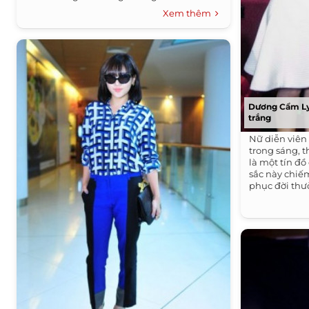
Xem thêm
Dương Cẩm Ly
trắng
Nữ diễn viên
trong sáng, 
là một tín đ
sắc này chiế
phục đời thườ