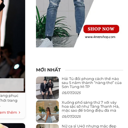
MỚI NHẤT
Hải Tú đổi phong cách thế nào
sau 5 năm thành “nàng thơ” của
Sơn Tùng M-TP
05/07/2025
trang phục
Thời trang
Xuống phố sáng thứ 7 với váy
.
hoa sặc sỡ như Tăng Thanh Hà,
mặc sao để trông điệu đà mà
em thêm
không sến
05/07/2025
Nữ ca sĩ U40 nhưng mặc đẹp