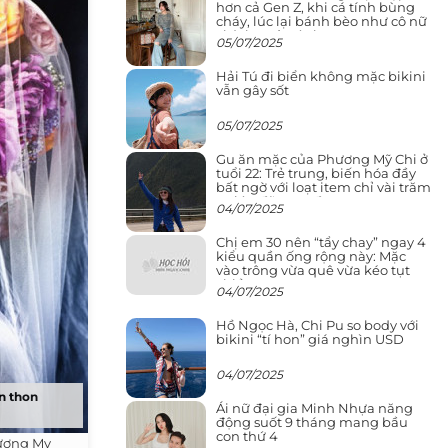
hơn cả Gen Z, khi cá tính bùng
cháy, lúc lại bánh bèo như cô nữ
chính ngôn tình
05/07/2025
Hải Tú đi biển không mặc bikini
vẫn gây sốt
05/07/2025
Gu ăn mặc của Phương Mỹ Chi ở
tuổi 22: Trẻ trung, biến hóa đầy
bất ngờ với loạt item chỉ vài trăm
nghìn đã mua được
04/07/2025
Chị em 30 nên “tẩy chay” ngay 4
kiểu quần ống rộng này: Mặc
vào trông vừa quê vừa kéo tụt
chiều cao
04/07/2025
Hồ Ngọc Hà, Chi Pu so body với
bikini “tí hon” giá nghìn USD
04/07/2025
n thon
Ái nữ đại gia Minh Nhựa năng
động suốt 9 tháng mang bầu
con thứ 4
hương My