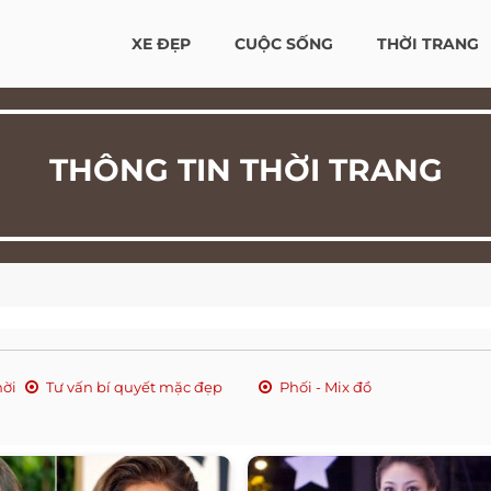
XE ĐẸP
CUỘC SỐNG
THỜI TRANG
THÔNG TIN THỜI TRANG
hời
Tư vấn bí quyết mặc đẹp
Phối - Mix đồ