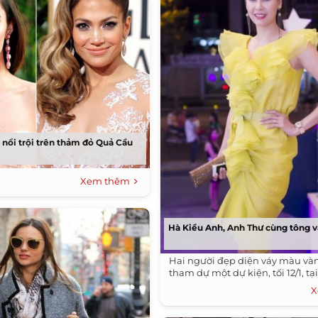
 nổi trội trên thảm đỏ Quả Cầu
Xem thêm
Hà Kiều Anh, Anh Thư cùng tông v
Hai người đẹp diện váy màu vàn
tham dự một dự kiện, tối 12/1, t
X