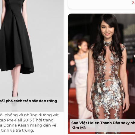
X
ối phá cách trên sắc đen trắng
ối phồng và những đường vát
tập Pre-Fall 2013 (Thời trang
Sao Việt Helen Thanh Đào sexy n
ủa Donna Karan mang đến vẻ
Kim Mã
 tính và trẻ trung.