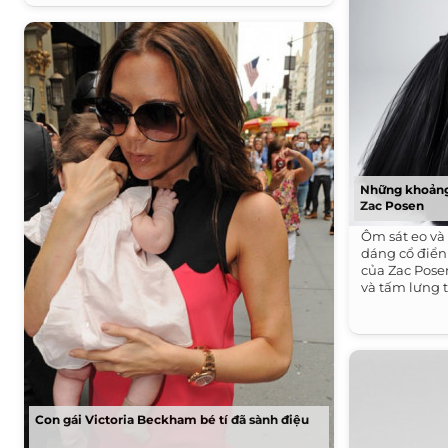
Những khoảng 
Zac Posen
Ôm sát eo v
dáng cổ điển
của Zac Pose
và tấm lưng t
Con gái Victoria Beckham bé tí đã sành điệu