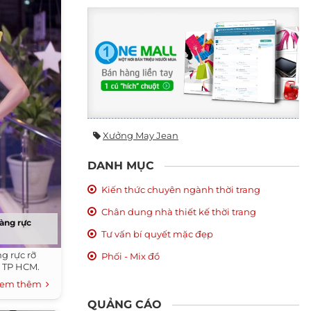
Xưởng May Jean
DANH MỤC
Kiến thức chuyên ngành thời trang
Chân dung nhà thiết kế thời trang
àng rực
Tư vấn bí quyết mặc đẹp
g rực rỡ
Phối - Mix đồ
ại TP HCM.
em thêm
QUẢNG CÁO