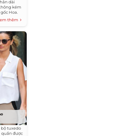
chân dài
 không kém
h gốc Hoa.
em thêm
ao
 bộ tuxedo
g quần được