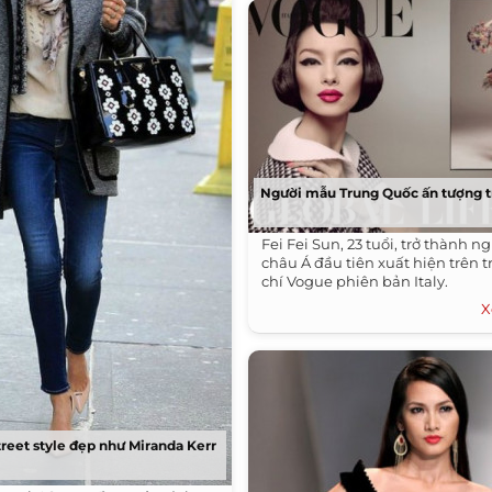
Người mẫu Trung Quốc ấn tượng 
Fei Fei Sun, 23 tuổi, trở thành 
châu Á đầu tiên xuất hiện trên t
chí Vogue phiên bản Italy.
X
treet style đẹp như Miranda Kerr