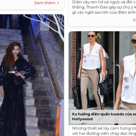
Diện váy ren hở cả ngực và đôi 
Xem thêm
thẳng, Thanh Đào gây sự chú ý
gì các ngôi sao lớn của điện ản
X
Xu hướng diện quần tuxedo của s
Hollywood
Những thiết kế lấy cảm hứng từ
với hai đường viền chạy dọc ốn