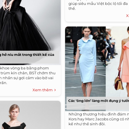
giúp siêu mẫu Việt bộc lộ tối đa 
thể.
X
hở níu mắt trong thiết kế của
à khoe vòng ba bằng phom
 trùm kín chân, BST chớm thu
n nhấn sự gợi cảm vào bờ vai
rần.
Xem thêm
Các ‘ông lớn’ làng mốt đụng ý tưở
Những thương hiệu đình đám 
Kors hay Marc Jacobs cũng có n
kế như thể sinh đôi.