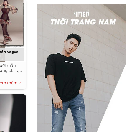
trên Vogue
người mẫu
rang bìa tạp
em thêm