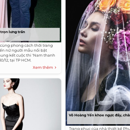
trọn lưng trần
 cùng phong cách thời trang
iến nữ người mẫu nổi bật
ung kết cuộc thi 'Nam thanh
 30/12, tại TP HCM.
Xem thêm
Võ Hoàng Yến khoe ngực đầy, châ
Trang phục của nhà thiết kế P