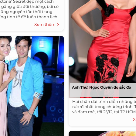
ctoria' Secret đẹp một cách
 gắng giữa đời thường, bởi cô
ững nguyên tắc thời trang
g tinh tế để luôn thanh lịch.
Xem thêm
Anh Thư, Ngọc Quyên đọ sắc đỏ
Hai chân dài trình diễn những 
rực rỡ nhất trong chương trình '
và đam mê', tối 25/12, tại TP HCM
X