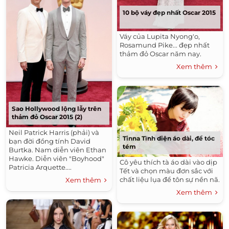
10 bộ váy đẹp nhất Oscar 2015
Váy của Lupita Nyong'o,
Rosamund Pike... đẹp nhất
thảm đỏ Oscar năm nay.
Xem thêm
Sao Hollywood lộng lẫy trên
thảm đỏ Oscar 2015 (2)
Neil Patrick Harris (phải) và
Tinna Tình diện áo dài, để tóc
bạn đời đồng tính David
tém
Burtka. Nam diễn viên Ethan
Hawke. Diễn viên "Boyhood"
Cô yêu thích tà áo dài vào dịp
Patricia Arquette....
Tết và chọn màu đơn sắc với
chất liệu lụa để tôn sự nền nã.
Xem thêm
Xem thêm