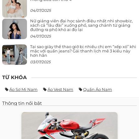
04/07/2025
Nữ giảng viên đại học sành điệu nhất nhì showbiz,
xách cả “lâu đài” xuống phố, sang chảnh từ giảng
đường ra phố khó ai đọ lại
04/07/2025
Tại sao giày thể thao giờ bị nhiều chị em “xếp xó” khi
mặc với quần jeans? Gái thanh lịch mê 3 kiểu này
hơn hẳn
03/07/2025
TỪ KHÓA
Áo Sơ Mi Nam
Áo Vest Nam
Quần Áo Nam
Thông tin nổi bật