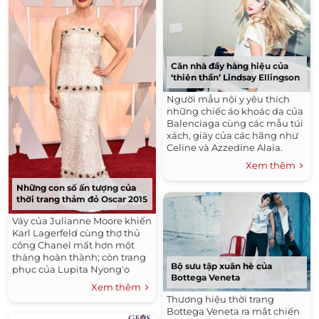
Căn nhà đầy hàng hiệu của
‘thiên thần’ Lindsay Ellingson
Người mẫu nội y yêu thích
những chiếc áo khoác da của
Balenciaga cùng các mẫu túi
xách, giày của các hãng như
Celine và Azzedine Alaia.
Xem thêm
Những con số ấn tượng của
thời trang thảm đỏ Oscar 2015
Váy của Julianne Moore khiến
Karl Lagerfeld cùng thợ thủ
công Chanel mất hơn một
tháng hoàn thành; còn trang
Bộ sưu tập xuân hè của
phục của Lupita Nyong'o
Bottega Veneta
đính 6.000 viên ngọc trai.
Xem thêm
Thương hiệu thời trang
Bottega Veneta ra mắt chiến