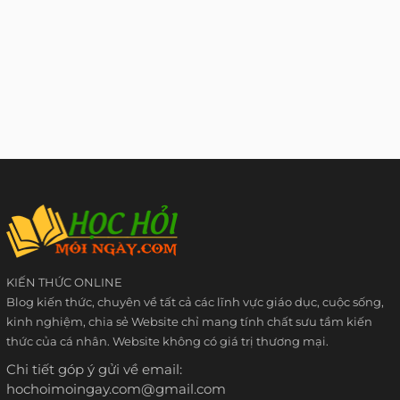
KIẾN THỨC ONLINE
Blog kiến thức, chuyên về tất cả các lĩnh vực giáo dục, cuộc sống,
kinh nghiệm, chia sẻ Website chỉ mang tính chất sưu tầm kiến
thức của cá nhân. Website không có giá trị thương mại.
Chi tiết góp ý gửi về email:
hochoimoingay.com@gmail.com