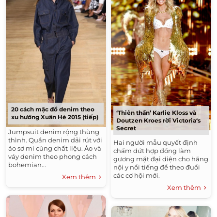
20 cách mặc đồ denim theo
‘Thiên thần’ Karlie Kloss và
xu hướng Xuân Hè 2015 (tiếp)
Doutzen Kroes rời Victoria‘s
Secret
Jumpsuit denim rộng thùng
thình. Quần denim dải rút với
Hai người mẫu quyết định
áo sơ mi cùng chất liệu. Áo và
chấm dứt hợp đồng làm
váy denim theo phong cách
gương mặt đại diện cho hãng
bohemian...
nội y nổi tiếng để theo đuổi
các cơ hội mới.
Xem thêm
Xem thêm