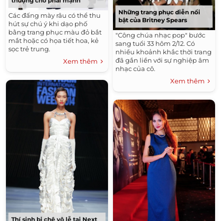
thượng cho phái mạnh
Những trang phục diễn nổi
Các đấng mày râu có thể thu
bật của Britney Spears
hút sự chú ý khi dạo phố
bằng trang phục màu đỏ bắt
"Công chúa nhạc pop" bước
mắt hoặc có họa tiết hoa, kẻ
sang tuổi 33 hôm 2/12. Có
sọc trẻ trung.
nhiều khoảnh khắc thời trang
đã gắn liền với sự nghiệp âm
Xem thêm
nhạc của cô.
Xem thêm
Thí sinh bị chê vô lễ tại Next