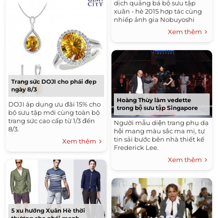
dịch quảng bá bộ sưu tập
xuân - hè 2015 hợp tác cùng
nhiếp ảnh gia Nobuyoshi
Araki.
Xem thêm
Trang sức DOJI cho phái đẹp
ngày 8/3
Hoàng Thùy làm vedette
DOJI áp dụng ưu đãi 15% cho
trong bộ sưu tập Singapore
bộ sưu tập mới cùng toàn bộ
trang sức cao cấp từ 1/3 đến
Người mẫu diện trang phụ dạ
8/3.
hội mang màu sắc ma mị, tự
tin sải bước bên nhà thiết kế
Xem thêm
Frederick Lee.
Xem thêm
5 xu hướng Xuân Hè thời