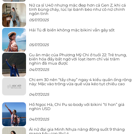
Nữ ca sĩ U40 nhưng mặc đẹp hơn cả Gen Z, khi cá
tính bùng cháy, lúc lại bánh bèo như cô nữ chính
ngôn tình
05/07/2025
Hải Tú đi biển không mặc bikini vẫn gây sốt
05/07/2025
Gu ăn mặc của Phương Mỹ Chi ở tuổi 22: Trẻ trung,
biến hóa đầy bất ngờ với loạt item chỉ vài trăm
nghìn đã mua được
04/07/2025
Chị em 30 nên “tẩy chay” ngay 4 kiểu quần ống rộng
này: Mặc vào trông vừa quê vừa kéo tụt chiều cao
04/07/2025
Hồ Ngọc Hà, Chi Pu so body với bikini “tí hon” giá
nghìn USD
04/07/2025
Ái nữ đại gia Minh Nhựa năng động suốt 9 tháng
mang bầu con thứ 4