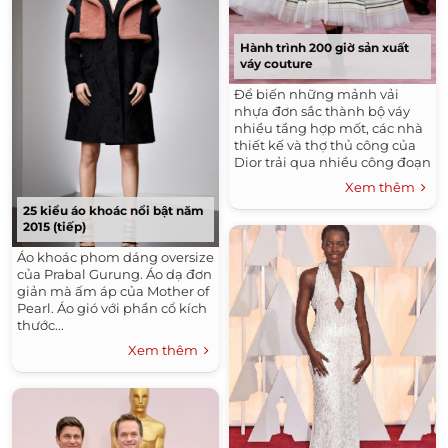
Hành trình 200 giờ sản xuất
váy couture
Để biến những mảnh vải
nhựa đơn sắc thành bộ váy
nhiều tầng hợp mốt, các nhà
thiết kế và thợ thủ công của
Dior trải qua nhiều công đoạn
tỉ mỉ.
Xem thêm
25 kiểu áo khoác nổi bật năm
2015 (tiếp)
Áo khoác phom dáng oversize
của Prabal Gurung. Áo dạ đơn
giản mà ấm áp của Mother of
Pearl. Áo gió với phần cổ kích
thước...
Xem thêm