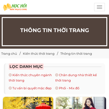
Toggl
navig
THÔNG TIN THỜI TRANG
Trang chủ
Kiến thức thời trang
Thông tin thời trang
LỌC DANH MỤC
Kiến thức chuyên ngành
Chân dung nhà thiết kế
thời trang
thời trang
Tư vấn bí quyết mặc đẹp
Phối - Mix đồ