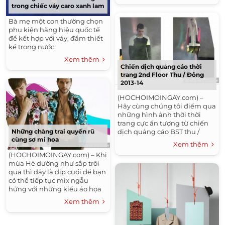
trong chiếc váy caro xanh lam
Bà mẹ một con thường chọn
phụ kiện hàng hiệu quốc tế
để kết hợp với váy, đầm thiết
kế trong nước.
Xem thêm
Chiến dịch quảng cáo thời
trang 2nd Floor Thu / Đông
2013-14
(HOCHOIMOINGAY.com) –
Hãy cùng chúng tôi điểm qua
những hình ảnh thời thời
trang cực ấn tượng từ chiến
Những chàng trai quyến rũ
dịch quảng cáo BST thu /
cùng sơ mi hoa
đông 2013-14 của thời trang
Xem thêm
2nd Floor. Đồng hành cùng...
(HOCHOIMOINGAY.com) – Khi
mùa Hè dường như sắp trôi
qua thì đây là dịp cuối để bạn
có thể tiếp tục mix ngẫu
hứng với những kiểu áo họa
tiết hoa đang gây ‘sóng gió’
Xem thêm
trên các...