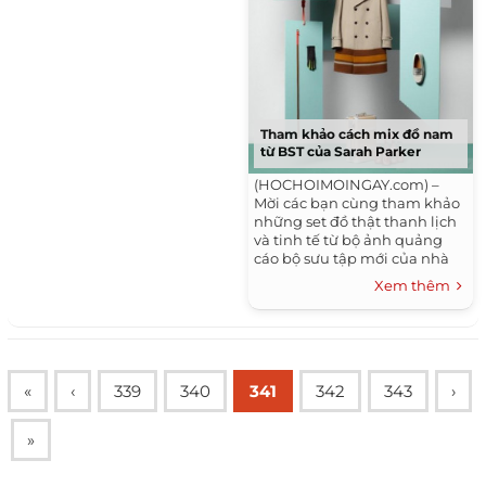
Tham khảo cách mix đồ nam
từ BST của Sarah Parker
(HOCHOIMOINGAY.com) –
Mời các bạn cùng tham khảo
những set đồ thật thanh lịch
và tinh tế từ bộ ảnh quảng
cáo bộ sưu tập mới của nhà
thiết kế thời trang Sarah
Xem thêm
Parker. Chúc bạn...
«
‹
339
340
341
342
343
›
»