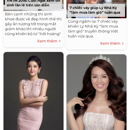
VNTM 2016: Cười ngất xem thí
sinh lăn lê trên sàn diễn
7 chiếc váy giúp Lý Nhã Kỳ
“làm mưa làm gió” tuần qua
Bên cạnh những thí sinh
khoe được vẻ đẹp hình thể thì
Cùng ngắm lại 7 chiếc váy
gây ấn tượng tốt trong mắt
khiến Lý Nhã Kỳ "làm mưa
giám khảo thì nhiều người
làm gió" truyền thông Việt
cũng khiến bộ tứ "hốt hoảng"
tuần vừa qua.
vì sự khác biệt.
Xem thêm
Xem thêm