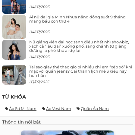
04/07/2025
Ái nữ đại gia Minh Nhựa năng động suốt 9 tháng
mang bầu con thứ 4
04/07/2025
Nữ giảng viên đại học sành điệu nhất nhì showbiz,
xách cả “lâu đài” xuống phố, sang chảnh từ giảng
đường ra phố khó ai đọ lại
04/07/2025
Tại sao giày thể thao giờ bị nhiều chị em “xếp xó” khi
mặc với quần jeans? Gái thanh lịch mê 3 kiểu này
hơn hẳn
03/07/2025
TỪ KHÓA
Áo Sơ Mi Nam
Áo Vest Nam
Quần Áo Nam
Thông tin nổi bật