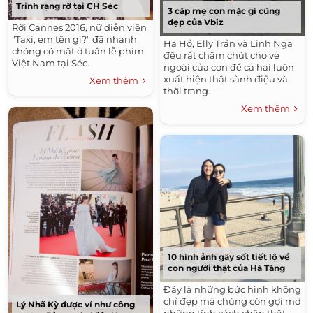
Trinh rạng rỡ tại CH Séc
3 cặp mẹ con mặc gì cũng
đẹp của Vbiz
Rời Cannes 2016, nữ diễn viên
"Taxi, em tên gì?" đã nhanh
Hà Hồ, Elly Trần và Linh Nga
chóng có mặt ở tuần lễ phim
đều rất chăm chút cho vẻ
Việt Nam tại Séc.
ngoài của con để cả hai luôn
xuất hiện thật sành điệu và
Xem thêm
thời trang.
Xem thêm
10 hình ảnh gây sốt tiết lộ về
con người thật của Hà Tăng
Đây là những bức hình không
chỉ đẹp mà chúng còn gợi mở
Lý Nhã Kỳ được ví như công