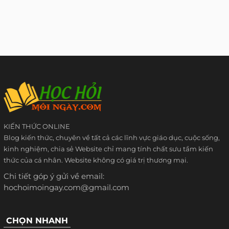
KIẾN THỨC ONLINE
Blog kiến thức, chuyên về tất cả các lĩnh vực giáo dục, cuộc sống,
kinh nghiệm, chia sẻ Website chỉ mang tính chất sưu tầm kiến
thức của cá nhân. Website không có giá trị thương mại.
Chi tiết góp ý gửi về email:
hochoimoingay.com@gmail.com
CHỌN NHANH