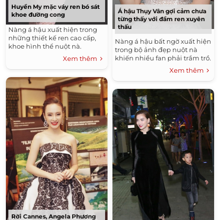
Huyền My mặc váy ren bó sát
Á hậu Thụy Vân gợi cảm chưa
khoe đường cong
từng thấy với đầm ren xuyên
thấu
Nàng á hậu xuất hiện trong
những thiết kế ren cao cấp,
Nàng á hậu bất ngờ xuất hiện
khoe hình thể nuột nà.
trong bộ ảnh đẹp nuột nà
khiến nhiều fan phải trầm trồ.
Xem thêm
Xem thêm
Rời Cannes, Angela Phương