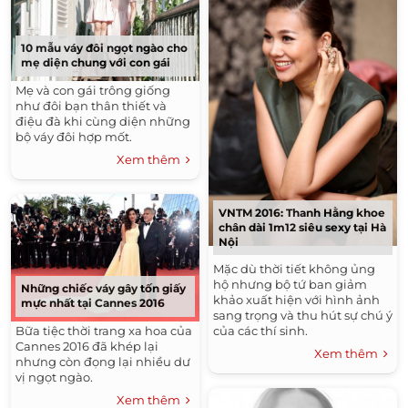
10 mẫu váy đôi ngọt ngào cho
mẹ diện chung với con gái
Mẹ và con gái trông giống
như đôi bạn thân thiết và
điệu đà khi cùng diện những
bộ váy đôi hợp mốt.
Xem thêm
VNTM 2016: Thanh Hằng khoe
chân dài 1m12 siêu sexy tại Hà
Nội
Mặc dù thời tiết không ủng
hộ nhưng bộ tứ ban giảm
Những chiếc váy gây tốn giấy
khảo xuất hiện với hình ảnh
mực nhất tại Cannes 2016
sang trọng và thu hút sự chú ý
của các thí sinh.
Bữa tiệc thời trang xa hoa của
Cannes 2016 đã khép lại
Xem thêm
nhưng còn đọng lại nhiều dư
vị ngọt ngào.
Xem thêm