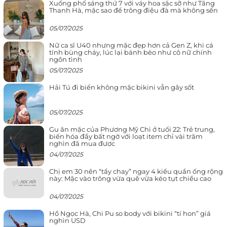
Xuống phố sáng thứ 7 với váy hoa sặc sỡ như Tăng
Thanh Hà, mặc sao để trông điệu đà mà không sến
05/07/2025
Nữ ca sĩ U40 nhưng mặc đẹp hơn cả Gen Z, khi cá
tính bùng cháy, lúc lại bánh bèo như cô nữ chính
ngôn tình
05/07/2025
Hải Tú đi biển không mặc bikini vẫn gây sốt
05/07/2025
Gu ăn mặc của Phương Mỹ Chi ở tuổi 22: Trẻ trung,
biến hóa đầy bất ngờ với loạt item chỉ vài trăm
nghìn đã mua được
04/07/2025
Chị em 30 nên “tẩy chay” ngay 4 kiểu quần ống rộng
này: Mặc vào trông vừa quê vừa kéo tụt chiều cao
04/07/2025
Hồ Ngọc Hà, Chi Pu so body với bikini “tí hon” giá
nghìn USD