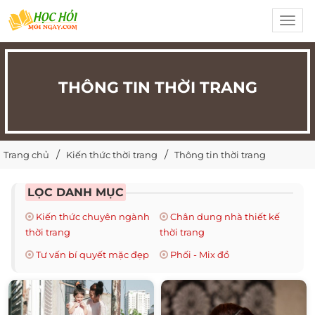
Toggl
navig
THÔNG TIN THỜI TRANG
Trang chủ
Kiến thức thời trang
Thông tin thời trang
LỌC DANH MỤC
Kiến thức chuyên ngành
Chân dung nhà thiết kế
thời trang
thời trang
Tư vấn bí quyết mặc đẹp
Phối - Mix đồ