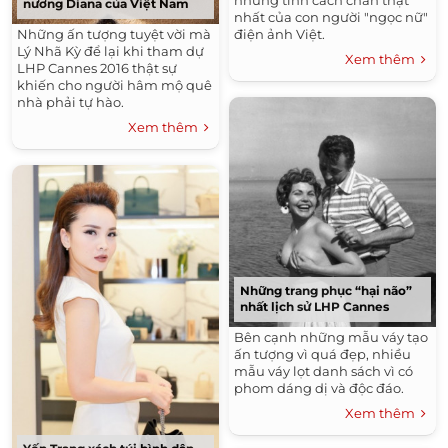
những tính cách chân thật
nương Diana của Việt Nam
nhất của con người "ngọc nữ"
Những ấn tượng tuyệt vời mà
điện ảnh Việt.
Lý Nhã Kỳ để lại khi tham dự
Xem thêm
LHP Cannes 2016 thật sự
khiến cho người hâm mộ quê
nhà phải tự hào.
Xem thêm
Những trang phục “hại não”
nhất lịch sử LHP Cannes
Bên cạnh những mẫu váy tạo
ấn tượng vì quá đẹp, nhiều
mẫu váy lọt danh sách vì có
phom dáng dị và độc đáo.
Xem thêm