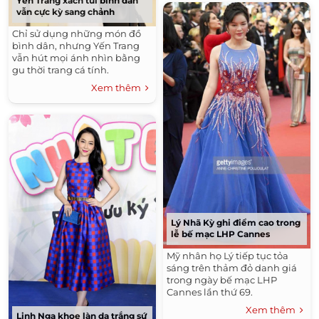
Yến Trang xách túi bình dân
vẫn cực kỳ sang chảnh
Chỉ sử dụng những món đồ
bình dân, nhưng Yến Trang
vẫn hút mọi ánh nhìn bằng
gu thời trang cá tính.
Xem thêm
Lý Nhã Kỳ ghi điểm cao trong
lễ bế mạc LHP Cannes
Mỹ nhân họ Lý tiếp tục tỏa
sáng trên thảm đỏ danh giá
trong ngày bế mạc LHP
Cannes lần thứ 69.
Xem thêm
Linh Nga khoe làn da trắng sứ