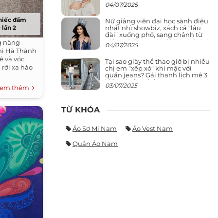
04/07/2025
chiếc đầm
Nữ giảng viên đại học sành điệu
nhất nhì showbiz, xách cả “lâu
 lần 2
đài” xuống phố, sang chảnh từ
giảng đường ra phố khó ai đọ lại
g nàng
04/07/2025
nhì Hà Thành
ê và vóc
Tại sao giày thể thao giờ bị nhiều
rời xa hào
chị em “xếp xó” khi mặc với
quần jeans? Gái thanh lịch mê 3
kiểu này hơn hẳn
03/07/2025
em thêm
TỪ KHÓA
Áo Sơ Mi Nam
Áo Vest Nam
Quần Áo Nam