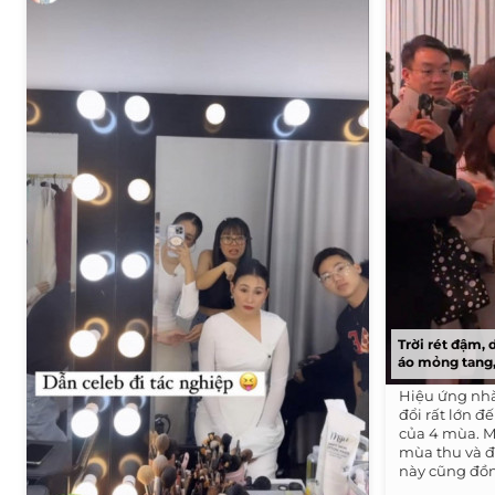
Trời rét đậm,
áo mỏng tang,
Hiệu ứng nhà
đổi rất lớn đ
của 4 mùa. M
mùa thu và 
này cũng đồng