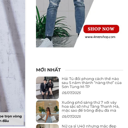
MỚI NHẤT
Hải Tú đổi phong cách thế nào
sau 5 năm thành “nàng thơ” của
Sơn Tùng M-TP
05/07/2025
Xuống phố sáng thứ 7 với váy
hoa sặc sỡ như Tăng Thanh Hà,
mặc sao để trông điệu đà mà
không sến
oe trọn vòng
05/07/2025
n đầu
Nữ ca sĩ U40 nhưng mặc đẹp