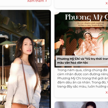
Xem thêm
X
Phương Mỹ Chi và “Vũ trụ thời tr
màu văn hoá dân tộc
Trong năm qua, công chúng đã 
cảm nhận được con đường riên
Phương Mỹ Chi trong thế giới 
đậm dấu ấn cá nhân. Trong đó, V
trang đầy sắc màu, luôn hướng v
X