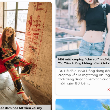
Mốt mặc croptop “cho vui” như Ng
Tóc Tiên: tưởng không hở mà hở 
Dù Hè đã qua và Đông đang đến
croptop vẫn là một trong nhữn
thời trang được chị em tích cực 
mỗi ngày. Bởi bên...
X
ếc đầm hoa 60 triệu với mỹ