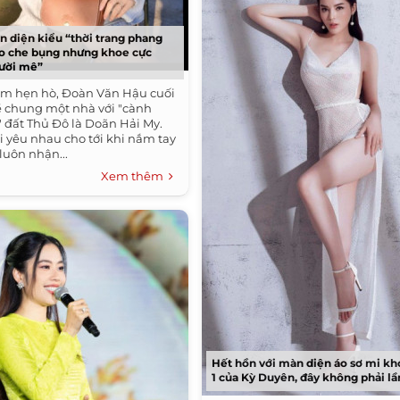
n diện kiểu “thời trang phang
héo che bụng nhưng khoe cực
ười mê”
ăm hẹn hò, Đoàn Văn Hậu cuối
 chung một nhà với "cành
" đất Thủ Đô là Doãn Hải My.
i yêu nhau cho tới khi nắm tay
luôn nhận...
Xem thêm
Hết hồn với màn diện áo sơ mi kh
1 của Kỳ Duyên, đây không phải lầ