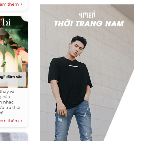
em thêm
ang” đậm sắc
thấy và
g của
âm nhạc
ũ trụ thời
ề...
em thêm