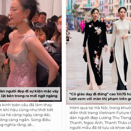
 dàn người đẹp đi sự kiện mặc váy
“Cô giáo dạy đi đứng” cao 1m75 hú
 lật bên trong ra mới ngỡ ngàng
lượt xem với màn thị phạm trên g
 kính toàn cầu đã làm thay
Hôm qua tại Hà Nội, trong khu
ến khí hậu cũng như thời tiết
diễn thời trang Vietnam Future
ùa hè càng ngày càng dài,
dàn người đẹp Lương Thu Trang
đông càng ngắn. Song điều
Thanh, Ngọc Ánh, Thanh Thảo 
 nghĩa rằng, sẽ...
người mẫu đã tề tựu và khoe sắc 