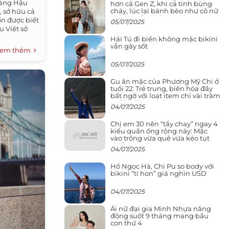
nàng Hậu
hơn cả Gen Z, khi cá tính bùng
cháy, lúc lại bánh bèo như cô nữ
, sở hữu cả
chính ngôn tình
n được biết
05/07/2025
u Việt sở
Hải Tú đi biển không mặc bikini
vẫn gây sốt
em thêm
05/07/2025
Gu ăn mặc của Phương Mỹ Chi ở
tuổi 22: Trẻ trung, biến hóa đầy
bất ngờ với loạt item chỉ vài trăm
nghìn đã mua được
04/07/2025
Chị em 30 nên “tẩy chay” ngay 4
kiểu quần ống rộng này: Mặc
vào trông vừa quê vừa kéo tụt
chiều cao
04/07/2025
Hồ Ngọc Hà, Chi Pu so body với
bikini “tí hon” giá nghìn USD
04/07/2025
Ái nữ đại gia Minh Nhựa năng
động suốt 9 tháng mang bầu
con thứ 4