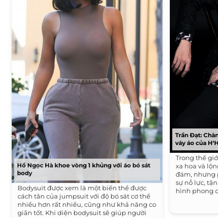
Trần Đạt: Chàn
váy áo của H‘
Trong thế giớ
Hồ Ngọc Hà khoe vòng 1 khủng với áo bó sát
xa hoa và lộn
body
đám, nhưng p
sự nỗ lực, tậ
Bodysuit được xem là một biến thể được
hình phong c
cách tân của jumpsuit với độ bó sát cơ thể
nhiều hơn rất nhiều, cũng như khả năng co
giãn tốt. Khi diện bodysuit sẽ giúp người