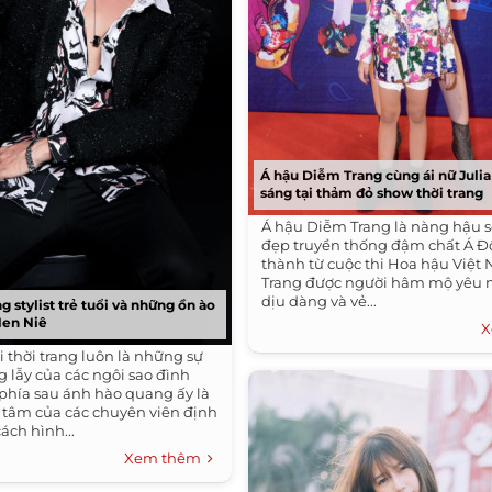
Á hậu Diễm Trang cùng ái nữ Julia
sáng tại thảm đỏ show thời trang
Á hậu Diễm Trang là nàng hậu s
đẹp truyền thống đậm chất Á Đ
thành từ cuộc thi Hoa hậu Việt
Trang được người hâm mộ yêu 
dịu dàng và vẻ...
g stylist trẻ tuổi và những ồn ào
Hen Niê
X
i thời trang luôn là những sự
g lẫy của các ngôi sao đình
hía sau ánh hào quang ấy là
n tâm của các chuyên viên định
ách hình...
Xem thêm