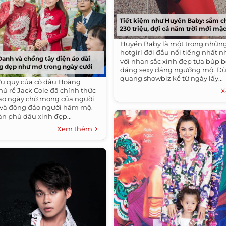
Tiết kiệm như Huyền Baby: sắm 
230 triệu, đợi cả năm trời mới mặc
Huyền Baby là một trong nhữn
hotgirl đời đầu nổi tiếng nhất 
anh và chồng tây diện áo dài
với nhan sắc xinh đẹp tựa búp b
g đẹp như mơ trong ngày cưới
dáng sexy đáng ngưỡng mộ. Dù 
quang showbiz kể từ ngày lấy...
ễ Vu quy của cô dâu Hoàng
ú rể Jack Cole đã chính thức
X
bao ngày chờ mong của người
 và đông đảo người hâm mộ.
àn phù dâu xinh đẹp...
Xem thêm