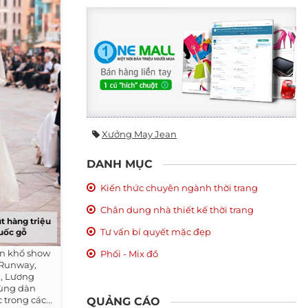
Xưởng May Jean
DANH MỤC
Kiến thức chuyên ngành thời trang
Chân dung nhà thiết kế thời trang
t hàng triệu
Tư vấn bí quyết mặc đẹp
uốc gỗ
ôn khổ show
Phối - Mix đồ
 Runway,
, Lương
cùng dàn
trong các...
QUẢNG CÁO