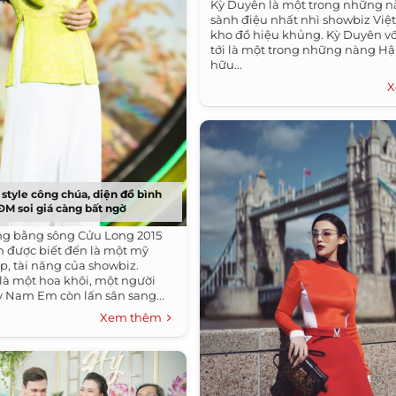
Kỳ Duyên là một trong những 
sành điệu nhất nhì showbiz Việt
kho đồ hiệu khủng. Kỳ Duyên vố
tới là một trong những nàng Hậ
hữu...
X
tyle công chúa, diện đồ bình
ĐM soi giá càng bất ngờ
ng bằng sông Cửu Long 2015
 được biết đến là một mỹ
p, tài năng của showbiz.
 là một hoa khôi, một người
 Nam Em còn lấn sân sang...
Xem thêm