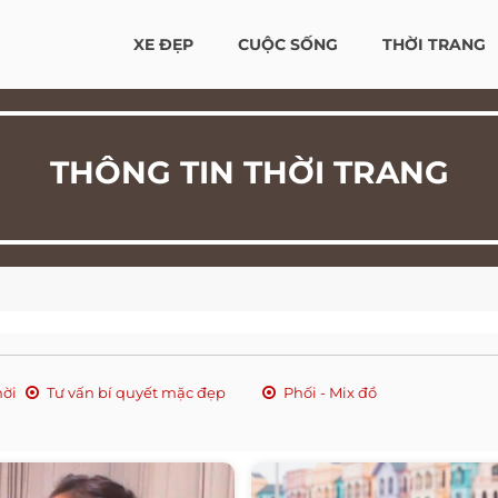
XE ĐẸP
CUỘC SỐNG
THỜI TRANG
THÔNG TIN THỜI TRANG
hời
Tư vấn bí quyết mặc đẹp
Phối - Mix đồ