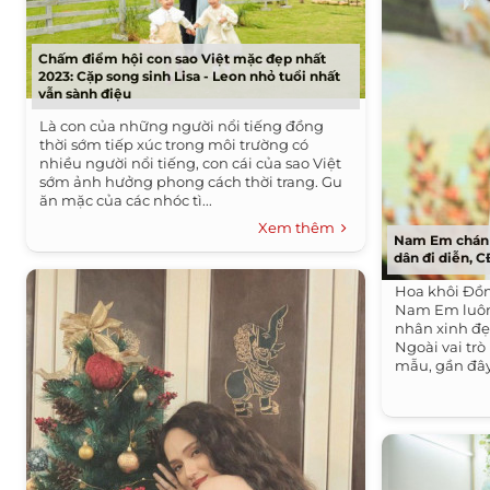
Chấm điểm hội con sao Việt mặc đẹp nhất
2023: Cặp song sinh Lisa - Leon nhỏ tuổi nhất
vẫn sành điệu
Là con của những người nổi tiếng đồng
thời sớm tiếp xúc trong môi trường có
nhiều người nổi tiếng, con cái của sao Việt
sớm ảnh hưởng phong cách thời trang. Gu
ăn mặc của các nhóc tì...
Xem thêm
Nam Em chán s
dân đi diễn, C
Hoa khôi Đồ
Nam Em luôn
nhân xinh đẹ
Ngoài vai trò
mẫu, gần đây