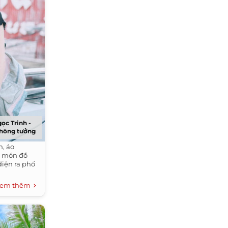
ọc Trinh -
không tưởng
, áo
g món đồ
diện ra phố
em thêm