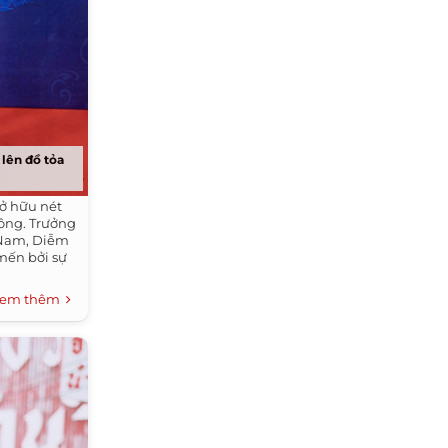
 lên đồ tỏa
ở hữu nét
ông. Trưởng
 Nam, Diễm
mến bởi sự
em thêm