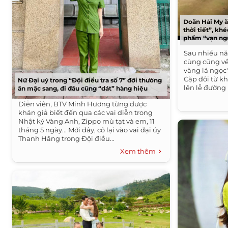
Doãn Hải My ă
thời tiết”, k
phẩm “vạn ng
Sau nhiều n
cùng cũng về
vàng lá ngọc
Cặp đôi từ kh
Nữ Đại uý trong “Đội điều tra số 7” đời thường
lên lễ đường 
ăn mặc sang, đi đâu cũng “dát” hàng hiệu
Diễn viên, BTV Minh Hương từng được
khán giả biết đến qua các vai diễn trong
Nhật ký Vàng Anh, Zippo mù tạt và em, 11
tháng 5 ngày... Mới đây, cô lại vào vai đại úy
Thanh Hằng trong Đội điều...
Xem thêm