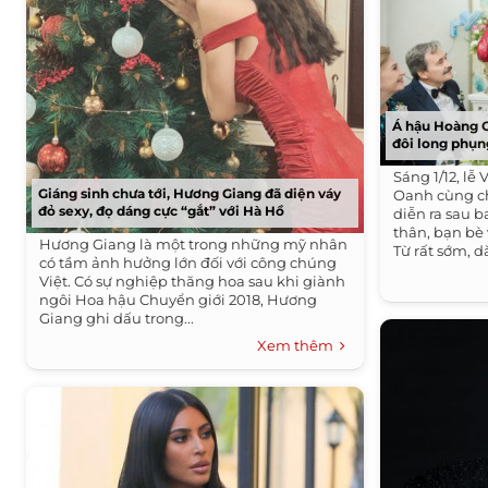
Á hậu Hoàng O
đôi long phụn
Sáng 1/12, l
Giáng sinh chưa tới, Hương Giang đã diện váy
Oanh cùng ch
đỏ sexy, đọ dáng cực “gắt” với Hà Hồ
diễn ra sau 
thân, bạn bè
Hương Giang là một trong những mỹ nhân
Từ rất sớm, d
có tầm ảnh hưởng lớn đối với công chúng
Việt. Có sự nghiệp thăng hoa sau khi giành
ngôi Hoa hậu Chuyển giới 2018, Hương
Giang ghi dấu trong...
Xem thêm