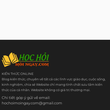
KIẾN THỨC ONLINE
Blog kiến thức, chuyên về tất cả các lĩnh vực giáo dục, cuộc sống,
kinh nghiệm, chia sẻ Website chỉ mang tính chất sưu tầm kiến
thức của cá nhân. Website không có giá trị thương mại.
Chi tiết góp ý gửi về email:
hochoimoingay.com@gmail.com