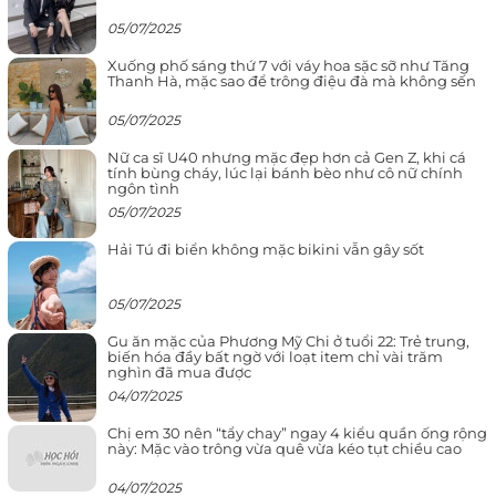
05/07/2025
Xuống phố sáng thứ 7 với váy hoa sặc sỡ như Tăng
Thanh Hà, mặc sao để trông điệu đà mà không sến
05/07/2025
Nữ ca sĩ U40 nhưng mặc đẹp hơn cả Gen Z, khi cá
tính bùng cháy, lúc lại bánh bèo như cô nữ chính
ngôn tình
05/07/2025
Hải Tú đi biển không mặc bikini vẫn gây sốt
05/07/2025
Gu ăn mặc của Phương Mỹ Chi ở tuổi 22: Trẻ trung,
biến hóa đầy bất ngờ với loạt item chỉ vài trăm
nghìn đã mua được
04/07/2025
Chị em 30 nên “tẩy chay” ngay 4 kiểu quần ống rộng
này: Mặc vào trông vừa quê vừa kéo tụt chiều cao
04/07/2025