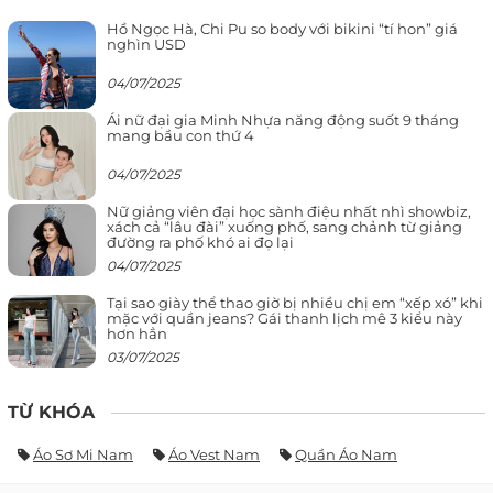
Hồ Ngọc Hà, Chi Pu so body với bikini “tí hon” giá
nghìn USD
04/07/2025
Ái nữ đại gia Minh Nhựa năng động suốt 9 tháng
mang bầu con thứ 4
04/07/2025
Nữ giảng viên đại học sành điệu nhất nhì showbiz,
xách cả “lâu đài” xuống phố, sang chảnh từ giảng
đường ra phố khó ai đọ lại
04/07/2025
Tại sao giày thể thao giờ bị nhiều chị em “xếp xó” khi
mặc với quần jeans? Gái thanh lịch mê 3 kiểu này
hơn hẳn
03/07/2025
TỪ KHÓA
Áo Sơ Mi Nam
Áo Vest Nam
Quần Áo Nam