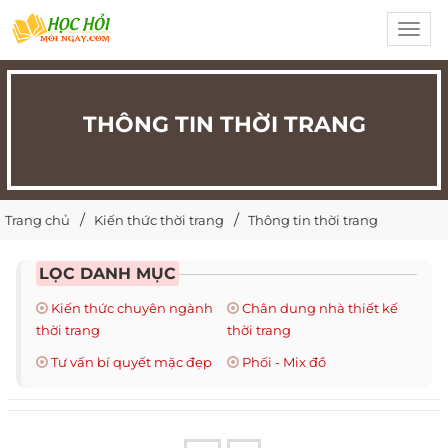
Toggl
navig
THÔNG TIN THỜI TRANG
Trang chủ
Kiến thức thời trang
Thông tin thời trang
LỌC DANH MỤC
Kiến thức chuyên ngành
Chân dung nhà thiết kế
thời trang
thời trang
Tư vấn bí quyết mặc đẹp
Phối - Mix đồ