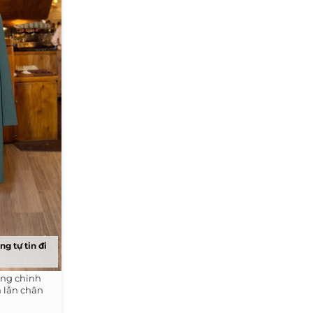
ng tự tin đi
ang chinh
 lẫn chân