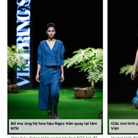
Bố mẹ ủng hộ hoa hậu Ngọc Hân quay lại làm
Giấc mơ tình 
NTK
Việt
Hoa hậu Ngọc Hân cùng những NTK trẻ đã
Hùng Việt đã