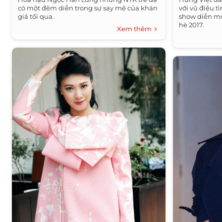
có một đêm diễn trong sự say mê của khán
với vũ điệu t
giả tối qua.
show diễn mở
hè 2017.
Xem thêm