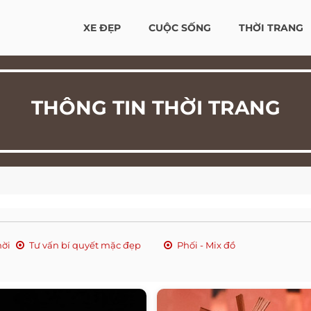
XE ĐẸP
CUỘC SỐNG
THỜI TRANG
THÔNG TIN THỜI TRANG
hời
Tư vấn bí quyết mặc đẹp
Phối - Mix đồ