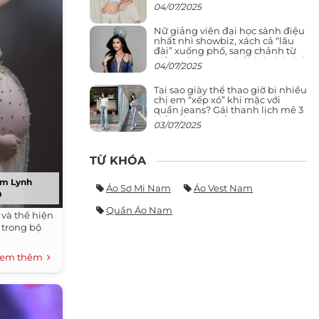
04/07/2025
Nữ giảng viên đại học sành điệu
nhất nhì showbiz, xách cả “lâu
đài” xuống phố, sang chảnh từ
giảng đường ra phố khó ai đọ lại
04/07/2025
Tại sao giày thể thao giờ bị nhiều
chị em “xếp xó” khi mặc với
quần jeans? Gái thanh lịch mê 3
kiểu này hơn hẳn
03/07/2025
TỪ KHÓA
ẩm Lynh
Áo Sơ Mi Nam
Áo Vest Nam
m
Quần Áo Nam
và thể hiện
 trong bộ
em thêm