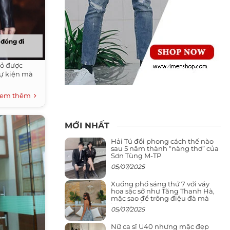
 đồng đi
tỏ được
sự kiện mà
em thêm
MỚI NHẤT
Hải Tú đổi phong cách thế nào
sau 5 năm thành “nàng thơ” của
Sơn Tùng M-TP
05/07/2025
Xuống phố sáng thứ 7 với váy
hoa sặc sỡ như Tăng Thanh Hà,
mặc sao để trông điệu đà mà
không sến
05/07/2025
Nữ ca sĩ U40 nhưng mặc đẹp