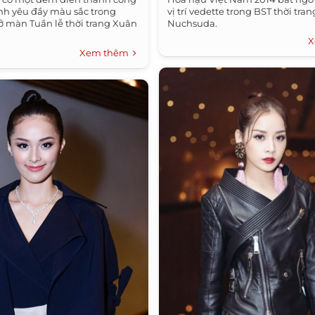
ình yêu đầy màu sắc trong
vị trí vedette trong BST thời tra
 màn Tuần lễ thời trang Xuân
Nuchsuda.
X
Xem thêm