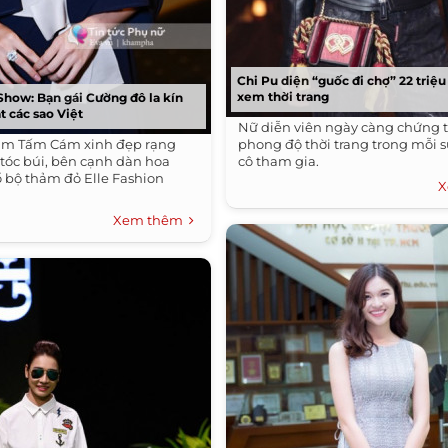
Chi Pu diện “guốc đi chợ” 22 triệu
xem thời trang
Show: Bạn gái Cường đô la kín
t các sao Việt
Nữ diễn viên ngày càng chứng 
him Tấm Cám xinh đẹp rạng
phong độ thời trang trong mỗi 
 tóc búi, bên cạnh dàn hoa
cô tham gia.
ổ bộ thảm đỏ Elle Fashion
X
Xem thêm