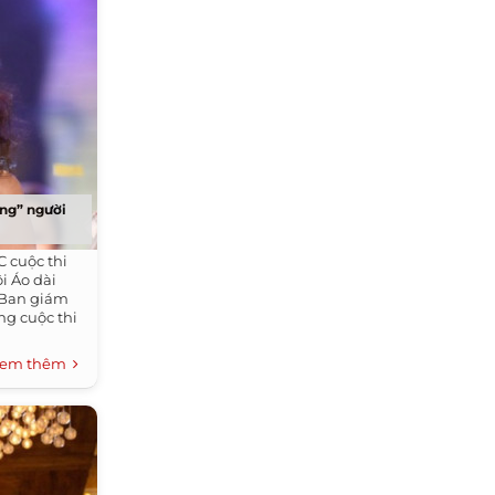
óng” người
C cuộc thi
i Áo dài
 Ban giám
ng cuộc thi
em thêm