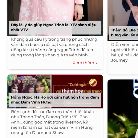
Đây là lý do giúp Ngọc Trinh là BTV sành điệu
nhất VTV
Thảm đỏ Elle 
bưng vẫn lấn á
Không quá cầu kỳ trong trang phục nhưng
vẫn đảm bảo sự nổi bật và phong cách
Diễn viên p
riêng là sự thành công Ngọc Trinh đã tạo
ngời với kiểu
dựng trong lòng khán giả truyền hình.
hậu, á hậu đ
Journey.
Xem thêm
Hồng Ngọc, Hà Hồ gợi cảm hút hồn trong đêm
nhạc Đàm Vĩnh Hưng
Bên cạnh đó, các đàn em thân thiết khác
như Thanh Thảo, Dương Triệu Vũ, Bảo
Anh... cũng góp mặt trong liveshow kỷ
niệm 12 năm ca hát của Đàm Vĩnh Hưng
mang tên Diamond Show.