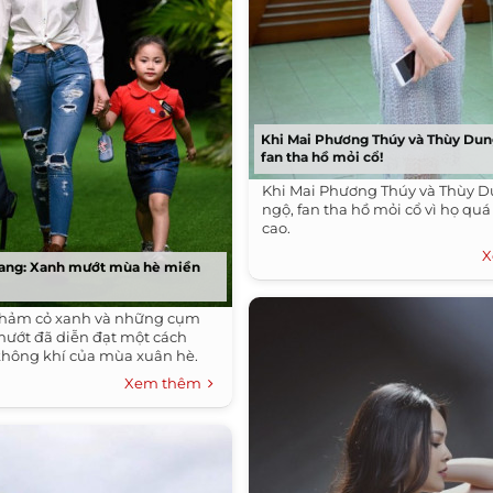
Khi Mai Phương Thúy và Thùy Dun
fan tha hồ mỏi cổ!
Khi Mai Phương Thúy và Thùy D
ngộ, fan tha hồ mỏi cổ vì họ qu
cao.
X
trang: Xanh mướt mùa hè miền
 thảm cỏ xanh và những cụm
mướt đã diễn đạt một cách
không khí của mùa xuân hè.
Xem thêm