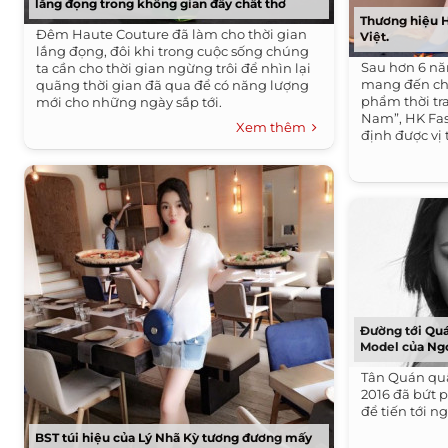
lắng đọng trong không gian đầy chất thơ
Thương hiệu H
Đêm Haute Couture đã làm cho thời gian
Việt.
lắng đọng, đôi khi trong cuộc sống chúng
Sau hơn 6 nă
ta cần cho thời gian ngừng trôi để nhìn lại
mang đến ch
quãng thời gian đã qua để có năng lượng
phẩm thời tr
mới cho những ngày sắp tới.
Nam”, HK Fa
Xem thêm
định được vị
trang công sở
Đường tới Qu
Model của Ng
Tân Quán qu
2016 đã bứt 
để tiến tới ng
BST túi hiệu của Lý Nhã Kỳ tương đương mấy