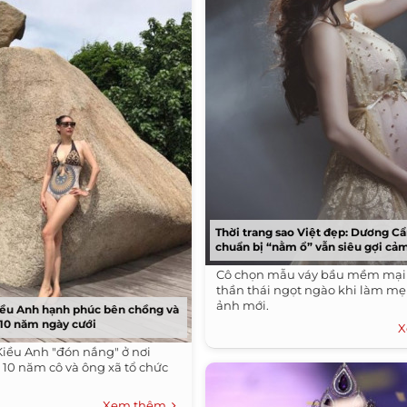
Thời trang sao Việt đẹp: Dương C
chuẩn bị “nằm ổ” vẫn siêu gợi cả
Cô chọn mẫu váy bầu mềm mại 
thần thái ngọt ngào khi làm mẹ
ảnh mới.
iều Anh hạnh phúc bên chồng và
 10 năm ngày cưới
X
iều Anh "đón nắng" ở nơi
 10 năm cô và ông xã tổ chức
Xem thêm