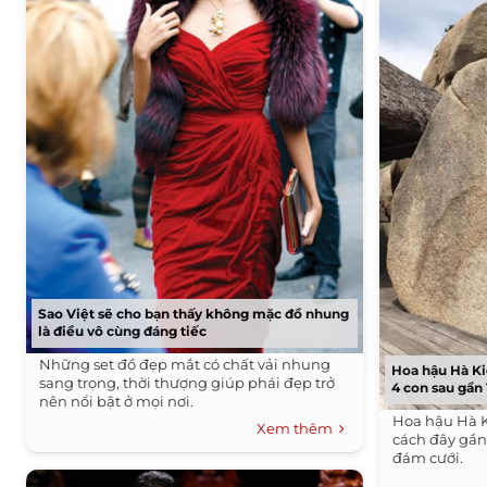
Sao Việt sẽ cho bạn thấy không mặc đồ nhung
là điều vô cùng đáng tiếc
Những set đồ đẹp mắt có chất vải nhung
Hoa hậu Hà K
sang trọng, thời thượng giúp phái đẹp trở
4 con sau gần
nên nổi bật ở mọi nơi.
Hoa hậu Hà K
Xem thêm
cách đây gần
đám cưới.