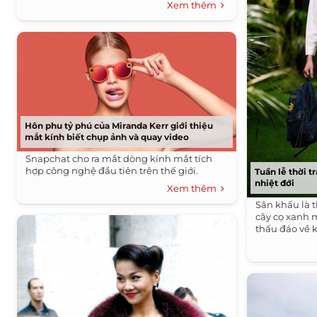
Xem thêm
Hôn phu tỷ phú của Miranda Kerr giới thiệu
mắt kính biết chụp ảnh và quay video
Snapchat cho ra mắt dòng kính mắt tích
hợp công nghệ đầu tiên trên thế giới.
Tuần lễ thời 
nhiệt đới
Xem thêm
Sân khấu là
cây cọ xanh 
thấu đáo về 