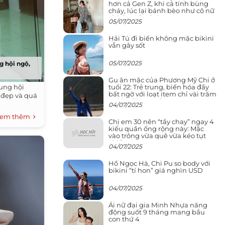
hơn cả Gen Z, khi cá tính bùng
cháy, lúc lại bánh bèo như cô nữ
chính ngôn tình
05/07/2025
Hải Tú đi biển không mặc bikini
vẫn gây sốt
05/07/2025
g hội ngộ,
Gu ăn mặc của Phương Mỹ Chi ở
tuổi 22: Trẻ trung, biến hóa đầy
ung hội
bất ngờ với loạt item chỉ vài trăm
á đẹp và quá
nghìn đã mua được
04/07/2025
em thêm
Chị em 30 nên “tẩy chay” ngay 4
kiểu quần ống rộng này: Mặc
vào trông vừa quê vừa kéo tụt
chiều cao
04/07/2025
Hồ Ngọc Hà, Chi Pu so body với
bikini “tí hon” giá nghìn USD
04/07/2025
Ái nữ đại gia Minh Nhựa năng
động suốt 9 tháng mang bầu
con thứ 4