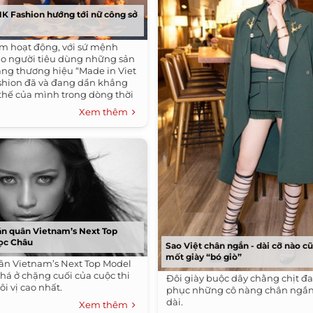
K Fashion hướng tới nữ công sở
m hoạt động, với sứ mệnh
o người tiêu dùng những sản
ang thương hiệu “Made in Viet
shion đã và đang dần khẳng
 thế của mình trong dòng thời
 cho nữ.
Xem thêm
án quân Vietnam’s Next Top
ọc Châu
Sao Việt chân ngắn - dài cỡ nào cũ
mốt giày “bó giò”
ân Vietnam’s Next Top Model
phá ở chặng cuối của cuộc thi
Đôi giày buộc dây chằng chịt đ
ôi vị cao nhất.
phục những cô nàng chân ngắn
dài.
Xem thêm