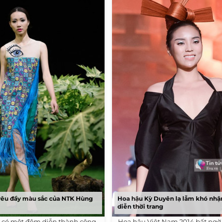
yêu đầy màu sắc của NTK Hùng
Hoa hậu Kỳ Duyên lạ lẫm khó nhận
diễn thời trang
 có một đêm diễn thành công
Hoa hậu Việt Nam 2014 bất ngờ 