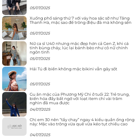
05/07/2025
Xuống phố sáng thứ 7 với váy hoa sặc sỡ như Tăng
Thanh Hà, mặc sao để trông điệu đà mà không sến
05/07/2025
Nữ ca sĩ U40 nhưng mặc đẹp hơn cả Gen Z, khi cá
tính bùng cháy, lúc lại bánh bèo như cô nữ chính
ngôn tình
05/07/2025
Hải Tú đi biển không mặc bikini vẫn gây sốt
05/07/2025
Gu ăn mặc của Phương Mỹ Chi ở tuổi 22: Trẻ trung,
biến hóa đầy bất ngờ với loạt item chỉ vài trăm
nghìn đã mua được
04/07/2025
Chị em 30 nên “tẩy chay” ngay 4 kiểu quần ống rộng
này: Mặc vào trông vừa quê vừa kéo tụt chiều cao
04/07/2025