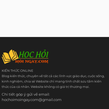
KIẾN THỨC ONLINE
Blog kiến thức, chuyên về tất cả các lĩnh vực giáo dục, cuộc sống,
kinh nghiệm, chia sẻ Website chỉ mang tính chất sưu tầm kiến
thức của cá nhân. Website không có giá trị thương mại.
Chi tiết góp ý gửi về email:
hochoimoingay.com@gmail.com