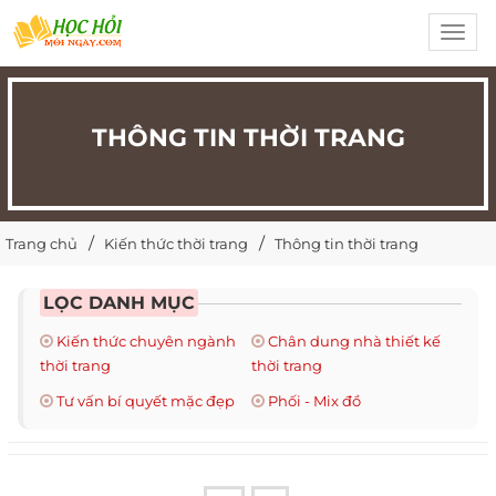
Toggl
navig
THÔNG TIN THỜI TRANG
Trang chủ
Kiến thức thời trang
Thông tin thời trang
LỌC DANH MỤC
Kiến thức chuyên ngành
Chân dung nhà thiết kế
thời trang
thời trang
Tư vấn bí quyết mặc đẹp
Phối - Mix đồ