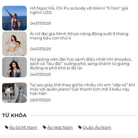
Hồ Ngọc Hà, Chi Pu so body với bikini “tí hon” giá
nghìn USD
04/07/2025
Ái nữ đại gia Minh Nhựa năng động suốt 9 tháng
mang bầu con thứ 4
04/07/2025
Nữ giảng viên đại học sành điệu nhất nhì showbiz,
xách cả “lâu đài” xuống phố, sang chảnh từ giảng
đường ra phố khó ai đọ lại
04/07/2025
Tại sao giày thể thao giờ bị nhiều chị em “xếp xó” khi
mặc với quần jeans? Gái thanh lịch mê 3 kiểu này
hơn hẳn
03/07/2025
TỪ KHÓA
Áo Sơ Mi Nam
Áo Vest Nam
Quần Áo Nam