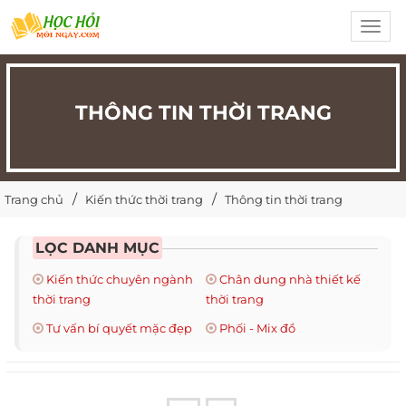
Toggl
navig
THÔNG TIN THỜI TRANG
Trang chủ
Kiến thức thời trang
Thông tin thời trang
LỌC DANH MỤC
Kiến thức chuyên ngành
Chân dung nhà thiết kế
thời trang
thời trang
Tư vấn bí quyết mặc đẹp
Phối - Mix đồ