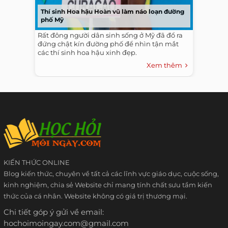
Thí sinh Hoa hậu Hoàn vũ làm náo loạn đường
phố Mỹ
Rất đông người dân sinh sống ở Mỹ đã đổ ra
đứng chật kín đường phố để nhìn tận mắt
các thí sinh hoa hậu xinh đẹp.
Xem thêm
KIẾN THỨC ONLINE
Blog kiến thức, chuyên về tất cả các lĩnh vực giáo dục, cuộc sống,
kinh nghiệm, chia sẻ Website chỉ mang tính chất sưu tầm kiến
thức của cá nhân. Website không có giá trị thương mại.
Chi tiết góp ý gửi về email:
hochoimoingay.com@gmail.com