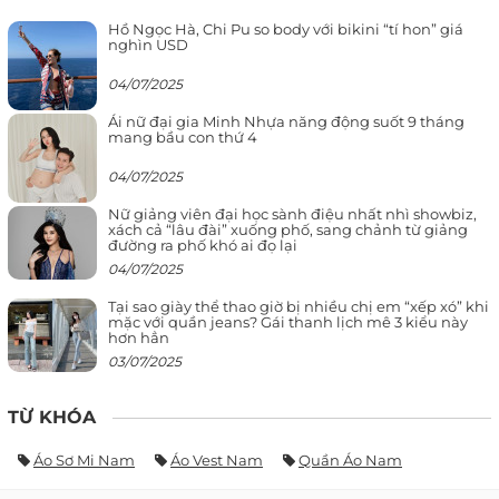
Hồ Ngọc Hà, Chi Pu so body với bikini “tí hon” giá
nghìn USD
04/07/2025
Ái nữ đại gia Minh Nhựa năng động suốt 9 tháng
mang bầu con thứ 4
04/07/2025
Nữ giảng viên đại học sành điệu nhất nhì showbiz,
xách cả “lâu đài” xuống phố, sang chảnh từ giảng
đường ra phố khó ai đọ lại
04/07/2025
Tại sao giày thể thao giờ bị nhiều chị em “xếp xó” khi
mặc với quần jeans? Gái thanh lịch mê 3 kiểu này
hơn hẳn
03/07/2025
TỪ KHÓA
Áo Sơ Mi Nam
Áo Vest Nam
Quần Áo Nam