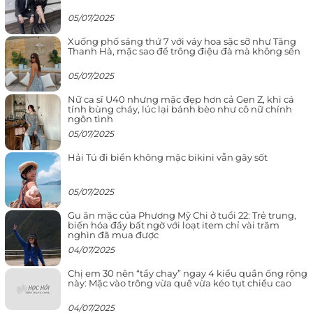
05/07/2025
Xuống phố sáng thứ 7 với váy hoa sặc sỡ như Tăng
Thanh Hà, mặc sao để trông điệu đà mà không sến
05/07/2025
Nữ ca sĩ U40 nhưng mặc đẹp hơn cả Gen Z, khi cá
tính bùng cháy, lúc lại bánh bèo như cô nữ chính
ngôn tình
05/07/2025
Hải Tú đi biển không mặc bikini vẫn gây sốt
05/07/2025
Gu ăn mặc của Phương Mỹ Chi ở tuổi 22: Trẻ trung,
biến hóa đầy bất ngờ với loạt item chỉ vài trăm
nghìn đã mua được
04/07/2025
Chị em 30 nên “tẩy chay” ngay 4 kiểu quần ống rộng
này: Mặc vào trông vừa quê vừa kéo tụt chiều cao
04/07/2025