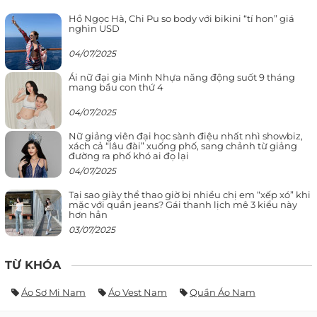
Hồ Ngọc Hà, Chi Pu so body với bikini “tí hon” giá
nghìn USD
04/07/2025
Ái nữ đại gia Minh Nhựa năng động suốt 9 tháng
mang bầu con thứ 4
04/07/2025
Nữ giảng viên đại học sành điệu nhất nhì showbiz,
xách cả “lâu đài” xuống phố, sang chảnh từ giảng
đường ra phố khó ai đọ lại
04/07/2025
Tại sao giày thể thao giờ bị nhiều chị em “xếp xó” khi
mặc với quần jeans? Gái thanh lịch mê 3 kiểu này
hơn hẳn
03/07/2025
TỪ KHÓA
Áo Sơ Mi Nam
Áo Vest Nam
Quần Áo Nam