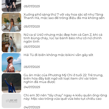
05/07/2025
Xuống phố sáng thứ 7 với váy hoa sặc sỡ như Tăng
Thanh Hà, mặc sao để trông điệu đà mà không sến
05/07/2025
Nữ ca sĩ U40 nhưng mặc đẹp hơn cả Gen Z, khi cá
tính bùng cháy, lúc lại bánh bèo như cô nữ chính
ngôn tình
05/07/2025
Hải Tú đi biển không mặc bikini vẫn gây sốt
05/07/2025
Gu ăn mặc của Phương Mỹ Chi ở tuổi 22: Trẻ trung,
biến hóa đầy bất ngờ với loạt item chỉ vài trăm
nghìn đã mua được
04/07/2025
Chị em 30 nên “tẩy chay” ngay 4 kiểu quần ống rộng
này: Mặc vào trông vừa quê vừa kéo tụt chiều cao
04/07/2025