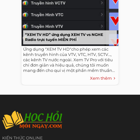
“XEM TV HD” ứng dụng XEM TV vs NGHE
Radio trực tuyến MIỄN PHÍ
Ứng dụng "XEM TV HD"cho phép xem các
kênh truyền hình của VTV, VTC, HTV, SCTV…,
các kênh TV nước ngoài. Xem TV Pro với tiêu
chí đơn giản và hiệu quả, chúng tôi muốn
mang đến cho quí vị một phần mềm thuần...
Xem thêm
KIẾN THỨC ONLINE