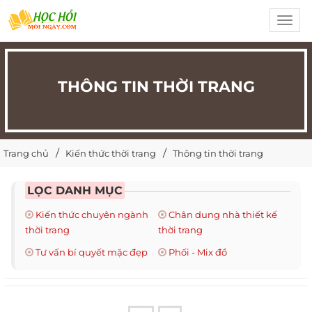
Toggl
navig
THÔNG TIN THỜI TRANG
Trang chủ
Kiến thức thời trang
Thông tin thời trang
LỌC DANH MỤC
Kiến thức chuyên ngành
Chân dung nhà thiết kế
thời trang
thời trang
Tư vấn bí quyết mặc đẹp
Phối - Mix đồ