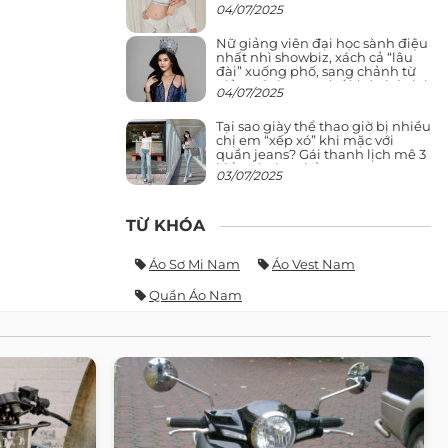
04/07/2025
Nữ giảng viên đại học sành điệu
nhất nhì showbiz, xách cả “lâu
đài” xuống phố, sang chảnh từ
giảng đường ra phố khó ai đọ lại
04/07/2025
Tại sao giày thể thao giờ bị nhiều
chị em “xếp xó” khi mặc với
quần jeans? Gái thanh lịch mê 3
kiểu này hơn hẳn
03/07/2025
TỪ KHÓA
Áo Sơ Mi Nam
Áo Vest Nam
Quần Áo Nam