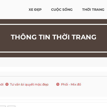
XE ĐẸP
CUỘC SỐNG
THỜI TRANG
THÔNG TIN THỜI TRANG
hời
Tư vấn bí quyết mặc đẹp
Phối - Mix đồ