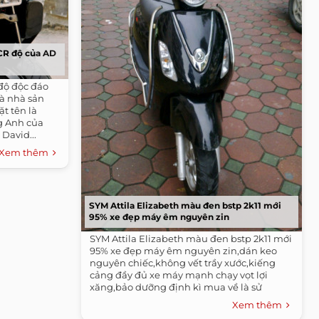
CR độ của AD
 độ độc đáo
là nhà sản
t tên là
og Anh của
David...
Xem thêm
SYM Attila Elizabeth màu đen bstp 2k11 mới
95% xe đẹp máy êm nguyên zin
SYM Attila Elizabeth màu đen bstp 2k11 mới
95% xe đẹp máy êm nguyên zin,dán keo
nguyên chiếc,không vết trầy xước,kiếng
cảng đầy đủ xe máy mạnh chạy vọt lợi
xăng,bảo dưỡng định kì mua về là sử
dụng...
Xem thêm