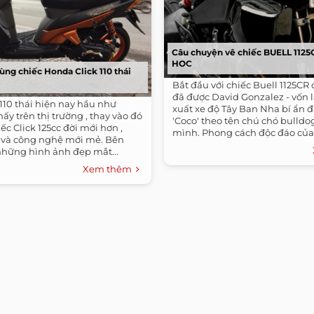
Câu chuyện vê chiếc BUELL 1125
HOC
ùng chiếc Honda Click 110 thái
Bắt đầu với chiếc Buell 1125CR
đã được David Gonzalez - vốn 
110 thái hiện nay hầu như
xuất xe độ Tây Ban Nha bí ẩn đặ
ấy trên thị trường , thay vào đó
'Coco' theo tên chú chó bulld
ếc Click 125cc đời mới hơn ,
mình. Phong cách độc đáo của 
và công nghệ mới mẻ. Bên
những hình ảnh đẹp mắt...
Xem thêm