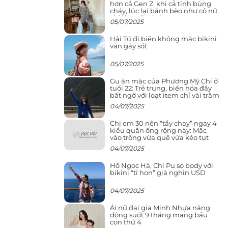
hơn cả Gen Z, khi cá tính bùng
cháy, lúc lại bánh bèo như cô nữ
chính ngôn tình
05/07/2025
Hải Tú đi biển không mặc bikini
vẫn gây sốt
05/07/2025
Gu ăn mặc của Phương Mỹ Chi ở
tuổi 22: Trẻ trung, biến hóa đầy
bất ngờ với loạt item chỉ vài trăm
nghìn đã mua được
04/07/2025
Chị em 30 nên “tẩy chay” ngay 4
kiểu quần ống rộng này: Mặc
vào trông vừa quê vừa kéo tụt
chiều cao
04/07/2025
Hồ Ngọc Hà, Chi Pu so body với
bikini “tí hon” giá nghìn USD
04/07/2025
Ái nữ đại gia Minh Nhựa năng
động suốt 9 tháng mang bầu
con thứ 4