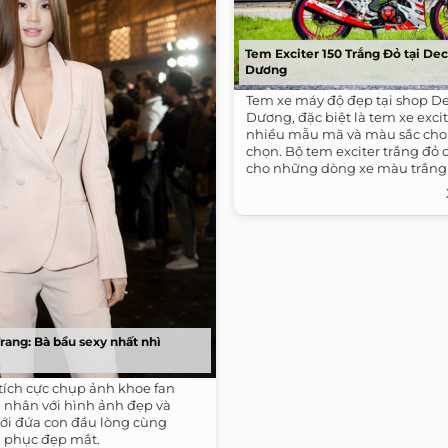
Tem Exciter 150 Trắng Đỏ tại Dec
Dương
Tem xe máy độ đẹp tại shop D
Dương, đặc biệt là tem xe excite
nhiều mẫu mã và màu sắc cho
chọn. Bộ tem exciter trắng đỏ 
cho những dòng xe màu trắng 
rang: Bà bầu sexy nhất nhì
tích cực chụp ảnh khoe fan
á nhân với hình ảnh đẹp và
ới đứa con đầu lòng cùng
 phục đẹp mắt.