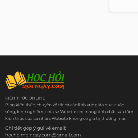
KIẾN THỨC ONLINE
Blog kiến thức, chuyên về tất cả các lĩnh vực giáo dục, cuộc
sống, kinh nghiệm, chia sẻ Website chỉ mang tính chất sưu tầm
kiến thức của cá nhân. Website không có giá trị thương mại.
Chi tiết góp ý gửi về email:
hochoimoingay.com@gmail.com