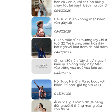
hơn cả Gen Z, khi cá tính bùng
cháy, lúc lại bánh bèo như cô nữ
chính ngôn tình
05/07/2025
Hải Tú đi biển không mặc bikini
vẫn gây sốt
05/07/2025
Gu ăn mặc của Phương Mỹ Chi ở
tuổi 22: Trẻ trung, biến hóa đầy
bất ngờ với loạt item chỉ vài trăm
nghìn đã mua được
04/07/2025
Chị em 30 nên “tẩy chay” ngay 4
kiểu quần ống rộng này: Mặc
vào trông vừa quê vừa kéo tụt
chiều cao
04/07/2025
Hồ Ngọc Hà, Chi Pu so body với
bikini “tí hon” giá nghìn USD
04/07/2025
Ái nữ đại gia Minh Nhựa năng
động suốt 9 tháng mang bầu
con thứ 4