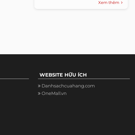
Xem thêm
WEBSITE HỮU ÍCH
Danhsachcuahang.com
OneMall.vn