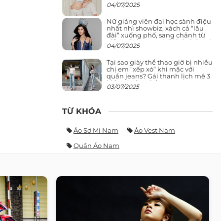
04/07/2025
Nữ giảng viên đại học sành điệu
nhất nhì showbiz, xách cả “lâu
đài” xuống phố, sang chảnh từ
giảng đường ra phố khó ai đọ lại
04/07/2025
Tại sao giày thể thao giờ bị nhiều
chị em “xếp xó” khi mặc với
quần jeans? Gái thanh lịch mê 3
kiểu này hơn hẳn
03/07/2025
TỪ KHÓA
Áo Sơ Mi Nam
Áo Vest Nam
Quần Áo Nam