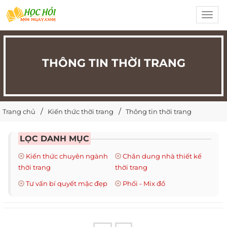
Toggl
navig
THÔNG TIN THỜI TRANG
Trang chủ
Kiến thức thời trang
Thông tin thời trang
LỌC DANH MỤC
Kiến thức chuyên ngành
Chân dung nhà thiết kế
thời trang
thời trang
Tư vấn bí quyết mặc đẹp
Phối - Mix đồ