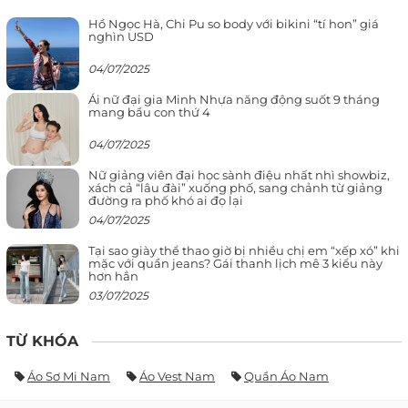
Hồ Ngọc Hà, Chi Pu so body với bikini “tí hon” giá
nghìn USD
04/07/2025
Ái nữ đại gia Minh Nhựa năng động suốt 9 tháng
mang bầu con thứ 4
04/07/2025
Nữ giảng viên đại học sành điệu nhất nhì showbiz,
xách cả “lâu đài” xuống phố, sang chảnh từ giảng
đường ra phố khó ai đọ lại
04/07/2025
Tại sao giày thể thao giờ bị nhiều chị em “xếp xó” khi
mặc với quần jeans? Gái thanh lịch mê 3 kiểu này
hơn hẳn
03/07/2025
TỪ KHÓA
Áo Sơ Mi Nam
Áo Vest Nam
Quần Áo Nam