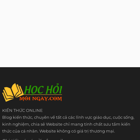
KIẾN THỨC ONLINE
Blog kiến thức, chuyên về tất cả các lĩnh vực giáo dục, cuộc sống,
kinh nghiệm, chia sẻ Website chỉ mang tính chất sưu tầm kiến
thức của cá nhân. Website không có giá trị thương mại.