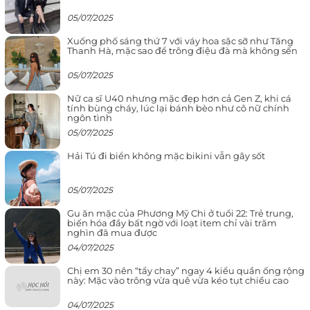
05/07/2025
Xuống phố sáng thứ 7 với váy hoa sặc sỡ như Tăng
Thanh Hà, mặc sao để trông điệu đà mà không sến
05/07/2025
Nữ ca sĩ U40 nhưng mặc đẹp hơn cả Gen Z, khi cá
tính bùng cháy, lúc lại bánh bèo như cô nữ chính
ngôn tình
05/07/2025
Hải Tú đi biển không mặc bikini vẫn gây sốt
05/07/2025
Gu ăn mặc của Phương Mỹ Chi ở tuổi 22: Trẻ trung,
biến hóa đầy bất ngờ với loạt item chỉ vài trăm
nghìn đã mua được
04/07/2025
Chị em 30 nên “tẩy chay” ngay 4 kiểu quần ống rộng
này: Mặc vào trông vừa quê vừa kéo tụt chiều cao
04/07/2025