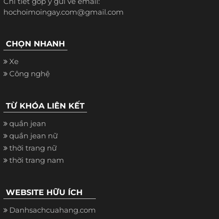
Chi tiết góp ý gửi về email:
hochoimoingay.com@gmail.com
CHỌN NHANH
Xe
Công nghệ
TỪ KHÓA LIÊN KẾT
quần jean
quần jean nữ
thời trang nữ
thời trang nam
WEBSITE HỮU ÍCH
Danhsachcuahang.com