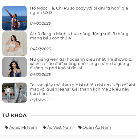
Hồ Ngọc Hà, Chi Pu so body với bikini “tí hon” giá
nghìn USD
04/07/2025
Ái nữ đại gia Minh Nhựa năng động suốt 9 tháng
mang bầu con thứ 4
04/07/2025
Nữ giảng viên đại học sành điệu nhất nhì showbiz,
xách cả “lâu đài” xuống phố, sang chảnh từ giảng
đường ra phố khó ai đọ lại
04/07/2025
Tại sao giày thể thao giờ bị nhiều chị em “xếp xó” khi
mặc với quần jeans? Gái thanh lịch mê 3 kiểu này
hơn hẳn
03/07/2025
TỪ KHÓA
Áo Sơ Mi Nam
Áo Vest Nam
Quần Áo Nam