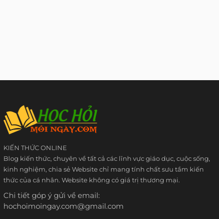
KIẾN THỨC ONLINE
Blog kiến thức, chuyên về tất cả các lĩnh vực giáo dục, cuộc sống,
kinh nghiệm, chia sẻ Website chỉ mang tính chất sưu tầm kiến
thức của cá nhân. Website không có giá trị thương mại.
Chi tiết góp ý gửi về email:
hochoimoingay.com@gmail.com