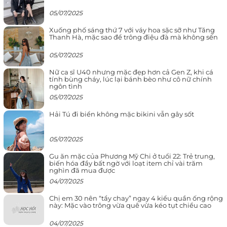
05/07/2025
Xuống phố sáng thứ 7 với váy hoa sặc sỡ như Tăng
Thanh Hà, mặc sao để trông điệu đà mà không sến
05/07/2025
Nữ ca sĩ U40 nhưng mặc đẹp hơn cả Gen Z, khi cá
tính bùng cháy, lúc lại bánh bèo như cô nữ chính
ngôn tình
05/07/2025
Hải Tú đi biển không mặc bikini vẫn gây sốt
05/07/2025
Gu ăn mặc của Phương Mỹ Chi ở tuổi 22: Trẻ trung,
biến hóa đầy bất ngờ với loạt item chỉ vài trăm
nghìn đã mua được
04/07/2025
Chị em 30 nên “tẩy chay” ngay 4 kiểu quần ống rộng
này: Mặc vào trông vừa quê vừa kéo tụt chiều cao
04/07/2025