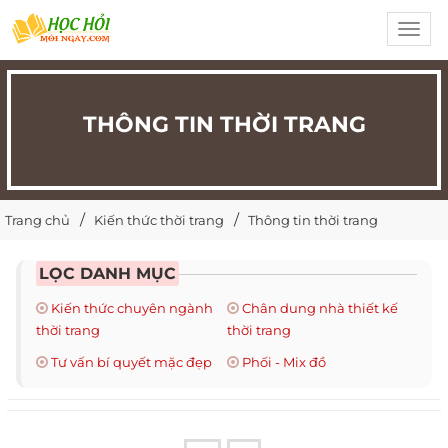
Toggl
navig
THÔNG TIN THỜI TRANG
Trang chủ
Kiến thức thời trang
Thông tin thời trang
LỌC DANH MỤC
Kiến thức chuyên ngành
Chân dung nhà thiết kế
thời trang
thời trang
Tư vấn bí quyết mặc đẹp
Phối - Mix đồ