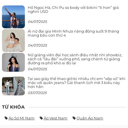
Hồ Ngọc Hà, Chi Pu so body với bikini “tí hon” giá
nghìn USD
04/07/2025
Ái nữ đại gia Minh Nhựa năng động suốt 9 tháng
mang bầu con thứ 4
04/07/2025
Nữ giảng viên đại học sành điệu nhất nhì showbiz,
xách cả “lâu đài” xuống phố, sang chảnh từ giảng
đường ra phố khó ai đọ lại
04/07/2025
Tại sao giày thể thao giờ bị nhiều chị em “xếp xó” khi
mặc với quần jeans? Gái thanh lịch mê 3 kiểu này
hơn hẳn
03/07/2025
TỪ KHÓA
Áo Sơ Mi Nam
Áo Vest Nam
Quần Áo Nam