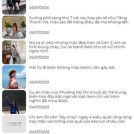
05/07/2025
Xuống phố sáng thứ 7 với váy hoa sặc sỡ như Tăng
Thanh Hà, mặc sao để trông điệu đà mà không sến
05/07/2025
Nữ ca sĩ U40 nhưng mặc đẹp hơn cả Gen Z, khi cá
tính bùng cháy, lúc lại bánh bèo như cô nữ chính
ngôn tình
05/07/2025
Hải Tú đi biển không mặc bikini vẫn gây sốt
05/07/2025
Gu ăn mặc của Phương Mỹ Chi ở tuổi 22: Trẻ trung,
biến hóa đầy bất ngờ với loạt item chỉ vài trăm
nghìn đã mua được
04/07/2025
Chị em 30 nên “tẩy chay” ngay 4 kiểu quần ống rộng
này: Mặc vào trông vừa quê vừa kéo tụt chiều cao
04/07/2025