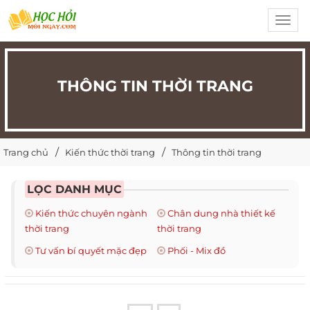
Toggl
navig
THÔNG TIN THỜI TRANG
Trang chủ
Kiến thức thời trang
Thông tin thời trang
LỌC DANH MỤC
Kiến thức chuyên ngành
Chân dung nhà thiết kế
thời trang
thời trang
Tư vấn bí quyết mặc đẹp
Phối - Mix đồ