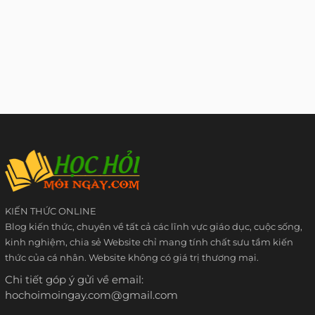
KIẾN THỨC ONLINE
Blog kiến thức, chuyên về tất cả các lĩnh vực giáo dục, cuộc sống,
kinh nghiệm, chia sẻ Website chỉ mang tính chất sưu tầm kiến
thức của cá nhân. Website không có giá trị thương mại.
Chi tiết góp ý gửi về email:
hochoimoingay.com@gmail.com