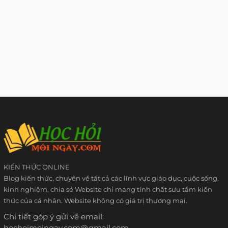
KIẾN THỨC ONLINE
Blog kiến thức, chuyên về tất cả các lĩnh vực giáo dục, cuộc sống,
kinh nghiệm, chia sẻ Website chỉ mang tính chất sưu tầm kiến
thức của cá nhân. Website không có giá trị thương mại.
Chi tiết góp ý gửi về email:
hochoimoingay.com@gmail.com