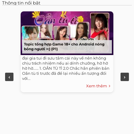
Thông tin nổi bật
Topic tổng hợp Game 18+ cho Android nóng
bỏng người >:) (P1)
đại gia tui đi sưu tầm cái này về nên không
chịu trách nhiệm nếu ai dính chưởng, hờ hờ
hờ hờ...... 1. OẲN TÙ TÌ 2.0 Chắc hẳn phiên bản
Oẳn tù tì trước đã để lại nhiều ấn tượng đối
với...
Xem thêm