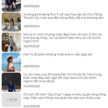
05/07/2025
Xuống phố sáng thứ 7 với váy hoa sặc sỡ như Tăng
Thanh Hà, mặc sao để trông điệu đà mà không sến
05/07/2025
Nữ ca sĩ U40 nhưng mặc đẹp hơn cả Gen Z, khi cá
tính bùng cháy, lúc lại bánh bèo như cô nữ chính
ngôn tình
05/07/2025
Hải Tú đi biển không mặc bikini vẫn gây sốt
05/07/2025
Gu ăn mặc của Phương Mỹ Chi ở tuổi 22: Trẻ trung,
biến hóa đầy bất ngờ với loạt item chỉ vài trăm
nghìn đã mua được
04/07/2025
Chị em 30 nên “tẩy chay” ngay 4 kiểu quần ống rộng
này: Mặc vào trông vừa quê vừa kéo tụt chiều cao
04/07/2025