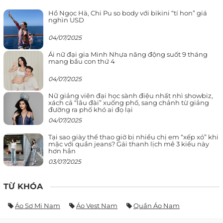
Hồ Ngọc Hà, Chi Pu so body với bikini “tí hon” giá
nghìn USD
04/07/2025
Ái nữ đại gia Minh Nhựa năng động suốt 9 tháng
mang bầu con thứ 4
04/07/2025
Nữ giảng viên đại học sành điệu nhất nhì showbiz,
xách cả “lâu đài” xuống phố, sang chảnh từ giảng
đường ra phố khó ai đọ lại
04/07/2025
Tại sao giày thể thao giờ bị nhiều chị em “xếp xó” khi
mặc với quần jeans? Gái thanh lịch mê 3 kiểu này
hơn hẳn
03/07/2025
TỪ KHÓA
Áo Sơ Mi Nam
Áo Vest Nam
Quần Áo Nam