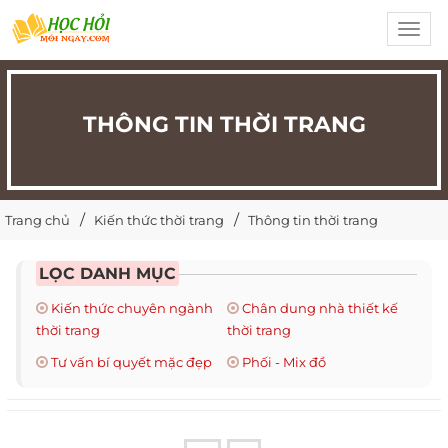
Toggl
navig
THÔNG TIN THỜI TRANG
Trang chủ
Kiến thức thời trang
Thông tin thời trang
LỌC DANH MỤC
Kiến thức chuyên ngành
Chân dung nhà thiết kế
thời trang
thời trang
Tư vấn bí quyết mặc đẹp
Phối - Mix đồ