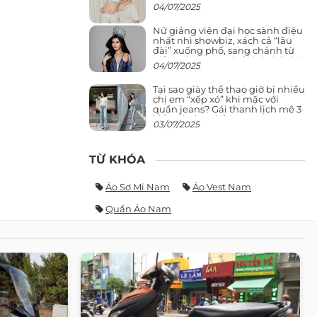
04/07/2025
Nữ giảng viên đại học sành điệu
nhất nhì showbiz, xách cả “lâu
đài” xuống phố, sang chảnh từ
giảng đường ra phố khó ai đọ lại
04/07/2025
Tại sao giày thể thao giờ bị nhiều
chị em “xếp xó” khi mặc với
quần jeans? Gái thanh lịch mê 3
kiểu này hơn hẳn
03/07/2025
TỪ KHÓA
Áo Sơ Mi Nam
Áo Vest Nam
Quần Áo Nam