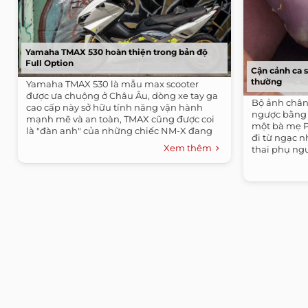
Yamaha TMAX 530 hoàn thiện trong bản độ
Full Option
Cận cảnh ca 
thường
Yamaha TMAX 530 là mẫu max scooter
được ưa chuộng ở Châu Âu, dòng xe tay ga
Bộ ảnh chân 
cao cấp này sở hữu tính năng vận hành
ngược bằng 
mạnh mẽ và an toàn, TMAX cũng được coi
một bà mẹ P
là "đàn anh" của những chiếc NM-X đang
đi từ ngạc n
bán tại...
Xem thêm
thai phụ ngư