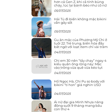
hơn cả Gen Z, khi cá tính bùng
cháy, lúc lại bánh bèo như cô nữ
chính ngôn tình
05/07/2025
Hải Tú đi biển không mặc bikini
vẫn gây sốt
05/07/2025
Gu ăn mặc của Phương Mỹ Chi ở
tuổi 22: Trẻ trung, biến hóa đầy
bất ngờ với loạt item chỉ vài trăm
nghìn đã mua được
04/07/2025
Chị em 30 nên “tẩy chay” ngay 4
kiểu quần ống rộng này: Mặc
vào trông vừa quê vừa kéo tụt
chiều cao
04/07/2025
Hồ Ngọc Hà, Chi Pu so body với
bikini “tí hon” giá nghìn USD
04/07/2025
Ái nữ đại gia Minh Nhựa năng
động suốt 9 tháng mang bầu
con thứ 4