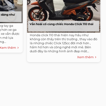
h dáng như
Vẫn hoài cổ cùng chiếc Honda Click 110 thái
ng tay ga
g hơn xe ga
c xe vẫn được
Honda click 110 thái hiện nay hầu như
m mê lựa
không còn thấy trên thị trường , thay vào đó
g...
là những chiếc Click 125cc đời mới hơn ,
hầm hố hơn và công nghệ mới mẻ. Bên
Xem thêm
dưới đây là những hình ảnh đẹp mắt...
Xem thêm