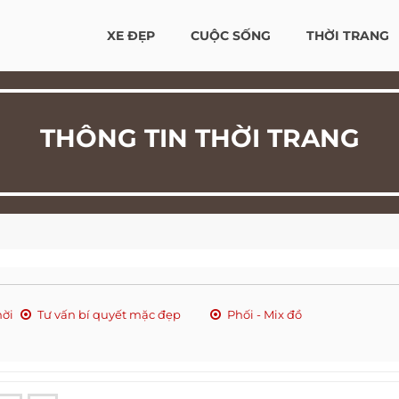
XE ĐẸP
CUỘC SỐNG
THỜI TRANG
THÔNG TIN THỜI TRANG
hời
Tư vấn bí quyết mặc đẹp
Phối - Mix đồ