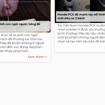
Honda PCX độ mạnh tay với hìn
một siêu xe 2 bánh
sinh con ngôi ngược bằng đẻ
Tại Việt Nam Honda PCX là dò
maxi scooter ít được ưa chuộn
bình thường. Mặc dù vậy, chiế
thực về ca sinh con ngôi
một bộ phận những người đa
cách đẻ thường tại nhà của
chọn và tạo nên các bản độ kiển
háp đã khiến không ít người
hiên đến xúc động. Raychel –
ời Pháp phát hiện...
Xem thêm