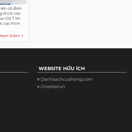
nền cổ điển
g thích các
a iOS 7 thì
ợc các hình
Xem thêm
WEBSITE HỮU ÍCH
Danhsachcuahang.com
OneMall.vn