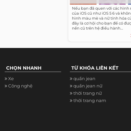
Nếu bạn đã quen với các hình 
của iOS cũ như iOS 5 6 và khôn
hình màu mè và nữ tính hóa củ
đây là cơ hội cho bạn để có đư
nền cũ trên hệ điều hành...
CHỌN NHANH
TỪ KHÓA LIÊN KẾT
Xe
quần jean
Công nghệ
quần jean nữ
thời trang nữ
thời trang nam