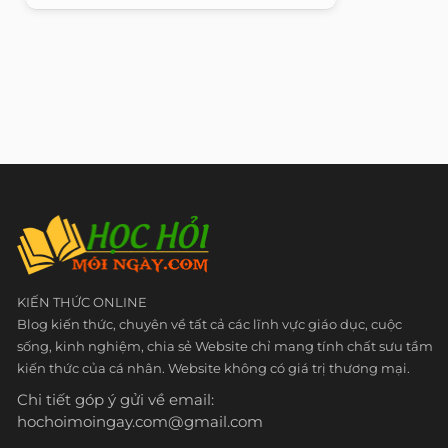
KIẾN THỨC ONLINE
Blog kiến thức, chuyên về tất cả các lĩnh vực giáo dục, cuộc
sống, kinh nghiệm, chia sẻ Website chỉ mang tính chất sưu tầm
kiến thức của cá nhân. Website không có giá trị thương mại.
Chi tiết góp ý gửi về email:
hochoimoingay.com@gmail.com