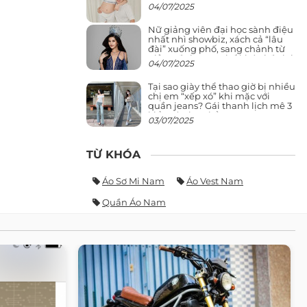
04/07/2025
Nữ giảng viên đại học sành điệu
nhất nhì showbiz, xách cả “lâu
đài” xuống phố, sang chảnh từ
giảng đường ra phố khó ai đọ lại
04/07/2025
Tại sao giày thể thao giờ bị nhiều
chị em “xếp xó” khi mặc với
quần jeans? Gái thanh lịch mê 3
kiểu này hơn hẳn
03/07/2025
TỪ KHÓA
Áo Sơ Mi Nam
Áo Vest Nam
Quần Áo Nam