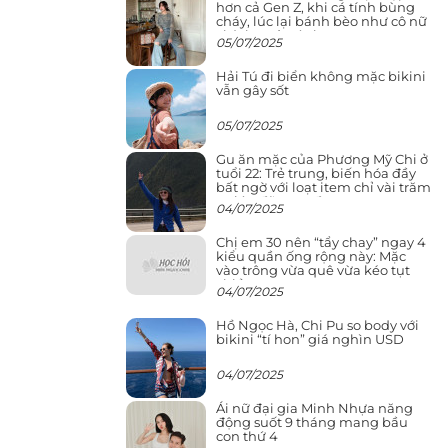
hơn cả Gen Z, khi cá tính bùng
cháy, lúc lại bánh bèo như cô nữ
chính ngôn tình
05/07/2025
Hải Tú đi biển không mặc bikini
vẫn gây sốt
05/07/2025
Gu ăn mặc của Phương Mỹ Chi ở
tuổi 22: Trẻ trung, biến hóa đầy
bất ngờ với loạt item chỉ vài trăm
nghìn đã mua được
04/07/2025
Chị em 30 nên “tẩy chay” ngay 4
kiểu quần ống rộng này: Mặc
vào trông vừa quê vừa kéo tụt
chiều cao
04/07/2025
Hồ Ngọc Hà, Chi Pu so body với
bikini “tí hon” giá nghìn USD
04/07/2025
Ái nữ đại gia Minh Nhựa năng
động suốt 9 tháng mang bầu
con thứ 4