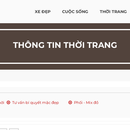
XE ĐẸP
CUỘC SỐNG
THỜI TRANG
THÔNG TIN THỜI TRANG
hời
Tư vấn bí quyết mặc đẹp
Phối - Mix đồ