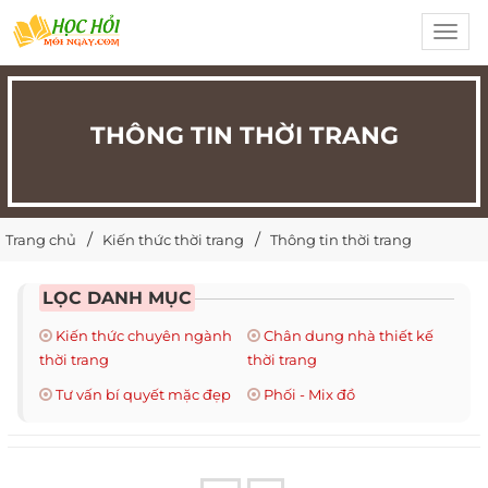
Toggl
navig
THÔNG TIN THỜI TRANG
Trang chủ
Kiến thức thời trang
Thông tin thời trang
LỌC DANH MỤC
Kiến thức chuyên ngành
Chân dung nhà thiết kế
thời trang
thời trang
Tư vấn bí quyết mặc đẹp
Phối - Mix đồ