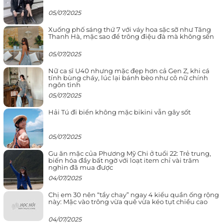
05/07/2025
Xuống phố sáng thứ 7 với váy hoa sặc sỡ như Tăng
Thanh Hà, mặc sao để trông điệu đà mà không sến
05/07/2025
Nữ ca sĩ U40 nhưng mặc đẹp hơn cả Gen Z, khi cá
tính bùng cháy, lúc lại bánh bèo như cô nữ chính
ngôn tình
05/07/2025
Hải Tú đi biển không mặc bikini vẫn gây sốt
05/07/2025
Gu ăn mặc của Phương Mỹ Chi ở tuổi 22: Trẻ trung,
biến hóa đầy bất ngờ với loạt item chỉ vài trăm
nghìn đã mua được
04/07/2025
Chị em 30 nên “tẩy chay” ngay 4 kiểu quần ống rộng
này: Mặc vào trông vừa quê vừa kéo tụt chiều cao
04/07/2025