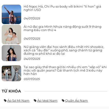
Hồ Ngọc Hà, Chi Pu so body với bikini “tí hon” giá
nghìn USD
04/07/2025
Ái nữ đại gia Minh Nhựa năng động suốt 9 tháng
mang bầu con thứ 4
04/07/2025
Nữ giảng viên đại học sành điệu nhất nhì showbiz,
xách cả “lâu đài” xuống phố, sang chảnh từ giảng
đường ra phố khó ai đọ lại
04/07/2025
Tại sao giày thể thao giờ bị nhiều chị em “xếp xó” khi
mặc với quần jeans? Gái thanh lịch mê 3 kiểu này
hơn hẳn
03/07/2025
TỪ KHÓA
Áo Sơ Mi Nam
Áo Vest Nam
Quần Áo Nam