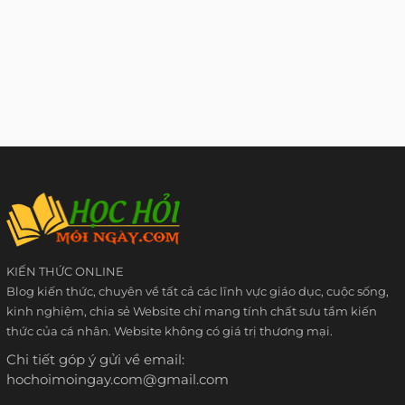
KIẾN THỨC ONLINE
Blog kiến thức, chuyên về tất cả các lĩnh vực giáo dục, cuộc sống,
kinh nghiệm, chia sẻ Website chỉ mang tính chất sưu tầm kiến
thức của cá nhân. Website không có giá trị thương mại.
Chi tiết góp ý gửi về email:
hochoimoingay.com@gmail.com