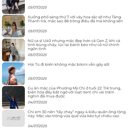
05/07/2025
Xuống phố sáng thứ 7 với váy hoa sặc sỡ như Tăng
Thanh Hà, mặc sao để trông điệu đà mà không sến
05/07/2025
Nữ ca sĩ U40 nhưng mặc đẹp hơn cả Gen Z, khi cá
tính bùng cháy, lúc lại bánh bèo như cô nữ chính
ngôn tình
05/07/2025
Hải Tú đi biển không mặc bikini vẫn gây sốt
05/07/2025
Gu ăn mặc của Phương Mỹ Chi ở tuổi 22: Trẻ trung,
biến hóa đầy bất ngờ với loạt item chỉ vài trăm
nghìn đã mua được
04/07/2025
Chị em 30 nên “tẩy chay” ngay 4 kiểu quần ống rộng
này: Mặc vào trông vừa quê vừa kéo tụt chiều cao
04/07/2025