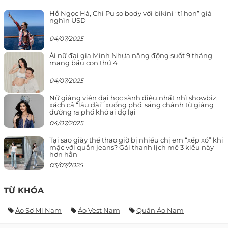
Hồ Ngọc Hà, Chi Pu so body với bikini “tí hon” giá
nghìn USD
04/07/2025
Ái nữ đại gia Minh Nhựa năng động suốt 9 tháng
mang bầu con thứ 4
04/07/2025
Nữ giảng viên đại học sành điệu nhất nhì showbiz,
xách cả “lâu đài” xuống phố, sang chảnh từ giảng
đường ra phố khó ai đọ lại
04/07/2025
Tại sao giày thể thao giờ bị nhiều chị em “xếp xó” khi
mặc với quần jeans? Gái thanh lịch mê 3 kiểu này
hơn hẳn
03/07/2025
TỪ KHÓA
Áo Sơ Mi Nam
Áo Vest Nam
Quần Áo Nam