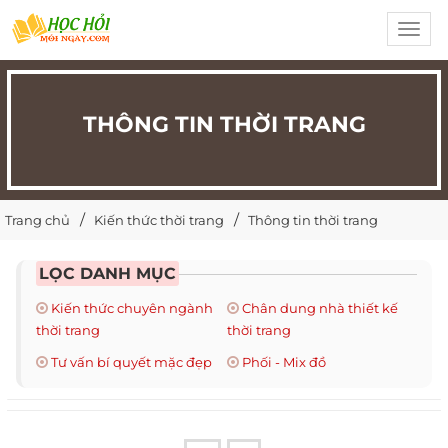
Toggl
navig
THÔNG TIN THỜI TRANG
Trang chủ
Kiến thức thời trang
Thông tin thời trang
LỌC DANH MỤC
Kiến thức chuyên ngành
Chân dung nhà thiết kế
thời trang
thời trang
Tư vấn bí quyết mặc đẹp
Phối - Mix đồ