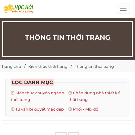
Toggl
navig
THÔNG TIN THỜI TRANG
Trang chủ
Kiến thức thời trang
Thông tin thời trang
LỌC DANH MỤC
Kiến thức chuyên ngành
Chân dung nhà thiết kế
thời trang
thời trang
Tư vấn bí quyết mặc đẹp
Phối - Mix đồ