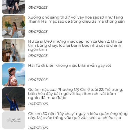
05/07/2025
Xuống phố sáng thứ 7 với váy hoa sặc sỡ như Tăng
Thanh Hà, mặc sao để trông điệu đà mà không sến
05/07/2025
Nữ ca sĩ U40 nhưng mặc đẹp hơn cả Gen Z, khi cá
tính bùng cháy, lúc lại bánh bèo như cô nữ chính
ngôn tình
05/07/2025
Hải Tú đi biển không mặc bikini vẫn gây sốt
05/07/2025
Gu ăn mặc của Phương Mỹ Chi ở tuổi 22: Trẻ trung,
biến hóa đầy bất ngờ với loạt item chỉ vài trăm
nghìn đã mua được
04/07/2025
Chị em 30 nên “tẩy chay” ngay 4 kiểu quần ống rộng
này: Mặc vào trông vừa quê vừa kéo tụt chiều cao
04/07/2025