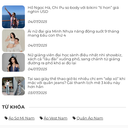
Hồ Ngọc Hà, Chi Pu so body với bikini “tí hon” giá
nghìn USD
04/07/2025
Ái nữ đại gia Minh Nhựa năng động suốt 9 tháng
mang bầu con thứ 4
04/07/2025
Nữ giảng viên đại học sành điệu nhất nhì showbiz,
xách cả “lâu đài” xuống phố, sang chảnh từ giảng
đường ra phố khó ai đọ lại
04/07/2025
Tại sao giày thể thao giờ bị nhiều chị em “xếp xó” khi
mặc với quần jeans? Gái thanh lịch mê 3 kiểu này
hơn hẳn
03/07/2025
TỪ KHÓA
Áo Sơ Mi Nam
Áo Vest Nam
Quần Áo Nam