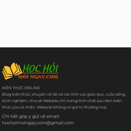
KIẾN THỨC ONLINE
Blog kiến thức, chuyên về tất cả các lĩnh vực giáo dục, cuộc sống,
kinh nghiệm, chia sẻ Website chỉ mang tính chất sưu tầm kiến
thức của cá nhân. Website không có giá trị thương mại.
Chi tiết góp ý gửi về email:
hochoimoingay.com@gmail.com