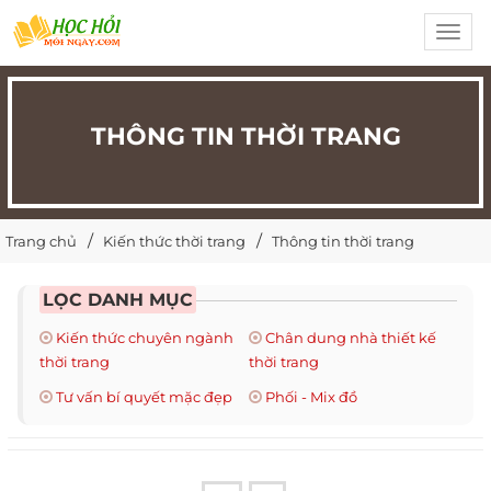
Toggl
navig
THÔNG TIN THỜI TRANG
Trang chủ
Kiến thức thời trang
Thông tin thời trang
LỌC DANH MỤC
Kiến thức chuyên ngành
Chân dung nhà thiết kế
thời trang
thời trang
Tư vấn bí quyết mặc đẹp
Phối - Mix đồ