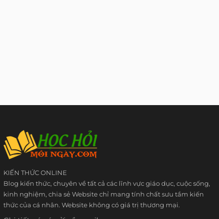
KIẾN THỨC ONLINE
Blog kiến thức, chuyên về tất cả các lĩnh vực giáo dục, cuộc sống,
kinh nghiệm, chia sẻ Website chỉ mang tính chất sưu tầm kiến
thức của cá nhân. Website không có giá trị thương mại.