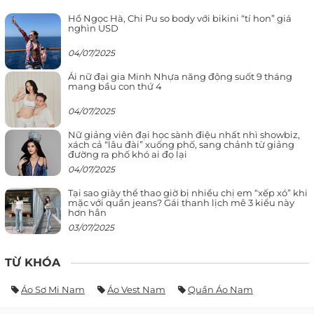
Hồ Ngọc Hà, Chi Pu so body với bikini “tí hon” giá
nghìn USD
04/07/2025
Ái nữ đại gia Minh Nhựa năng động suốt 9 tháng
mang bầu con thứ 4
04/07/2025
Nữ giảng viên đại học sành điệu nhất nhì showbiz,
xách cả “lâu đài” xuống phố, sang chảnh từ giảng
đường ra phố khó ai đọ lại
04/07/2025
Tại sao giày thể thao giờ bị nhiều chị em “xếp xó” khi
mặc với quần jeans? Gái thanh lịch mê 3 kiểu này
hơn hẳn
03/07/2025
TỪ KHÓA
Áo Sơ Mi Nam
Áo Vest Nam
Quần Áo Nam