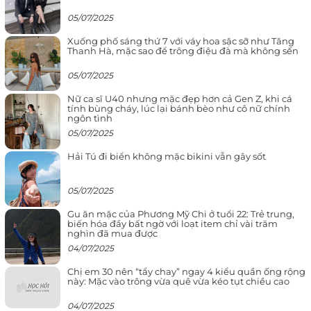
05/07/2025
Xuống phố sáng thứ 7 với váy hoa sặc sỡ như Tăng
Thanh Hà, mặc sao để trông điệu đà mà không sến
05/07/2025
Nữ ca sĩ U40 nhưng mặc đẹp hơn cả Gen Z, khi cá
tính bùng cháy, lúc lại bánh bèo như cô nữ chính
ngôn tình
05/07/2025
Hải Tú đi biển không mặc bikini vẫn gây sốt
05/07/2025
Gu ăn mặc của Phương Mỹ Chi ở tuổi 22: Trẻ trung,
biến hóa đầy bất ngờ với loạt item chỉ vài trăm
nghìn đã mua được
04/07/2025
Chị em 30 nên “tẩy chay” ngay 4 kiểu quần ống rộng
này: Mặc vào trông vừa quê vừa kéo tụt chiều cao
04/07/2025