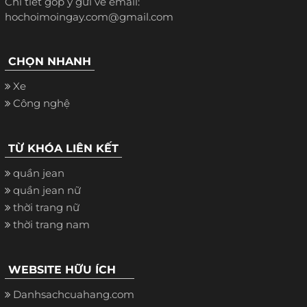
Chi tiết góp ý gửi về email:
hochoimoingay.com@gmail.com
CHỌN NHANH
Xe
Công nghệ
TỪ KHÓA LIÊN KẾT
quần jean
quần jean nữ
thời trang nữ
thời trang nam
WEBSITE HỮU ÍCH
Danhsachcuahang.com