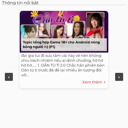
Thông tin nổi bật
Topic tổng hợp Game 18+ cho Android nóng
bỏng người >:) (P1)
đại gia tui đi sưu tầm cái này về nên không
chịu trách nhiệm nếu ai dính chưởng, hờ hờ
hờ hờ...... 1. OẲN TÙ TÌ 2.0 Chắc hẳn phiên bản
Oẳn tù tì trước đã để lại nhiều ấn tượng đối
với...
Xem thêm