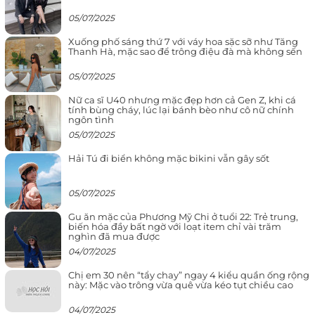
05/07/2025
Xuống phố sáng thứ 7 với váy hoa sặc sỡ như Tăng
Thanh Hà, mặc sao để trông điệu đà mà không sến
05/07/2025
Nữ ca sĩ U40 nhưng mặc đẹp hơn cả Gen Z, khi cá
tính bùng cháy, lúc lại bánh bèo như cô nữ chính
ngôn tình
05/07/2025
Hải Tú đi biển không mặc bikini vẫn gây sốt
05/07/2025
Gu ăn mặc của Phương Mỹ Chi ở tuổi 22: Trẻ trung,
biến hóa đầy bất ngờ với loạt item chỉ vài trăm
nghìn đã mua được
04/07/2025
Chị em 30 nên “tẩy chay” ngay 4 kiểu quần ống rộng
này: Mặc vào trông vừa quê vừa kéo tụt chiều cao
04/07/2025