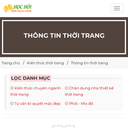
Toggl
navig
THÔNG TIN THỜI TRANG
Trang chủ
Kiến thức thời trang
Thông tin thời trang
LỌC DANH MỤC
Kiến thức chuyên ngành
Chân dung nhà thiết kế
thời trang
thời trang
Tư vấn bí quyết mặc đẹp
Phối - Mix đồ