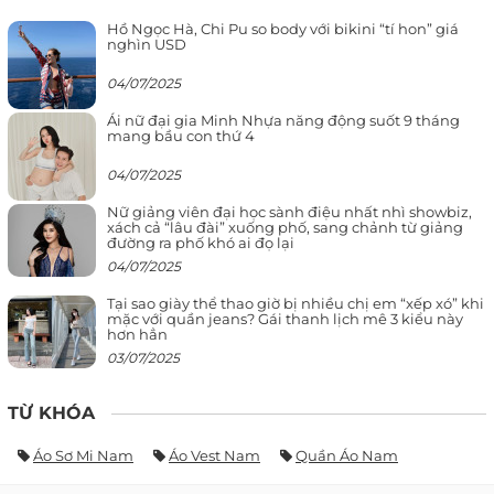
Hồ Ngọc Hà, Chi Pu so body với bikini “tí hon” giá
nghìn USD
04/07/2025
Ái nữ đại gia Minh Nhựa năng động suốt 9 tháng
mang bầu con thứ 4
04/07/2025
Nữ giảng viên đại học sành điệu nhất nhì showbiz,
xách cả “lâu đài” xuống phố, sang chảnh từ giảng
đường ra phố khó ai đọ lại
04/07/2025
Tại sao giày thể thao giờ bị nhiều chị em “xếp xó” khi
mặc với quần jeans? Gái thanh lịch mê 3 kiểu này
hơn hẳn
03/07/2025
TỪ KHÓA
Áo Sơ Mi Nam
Áo Vest Nam
Quần Áo Nam