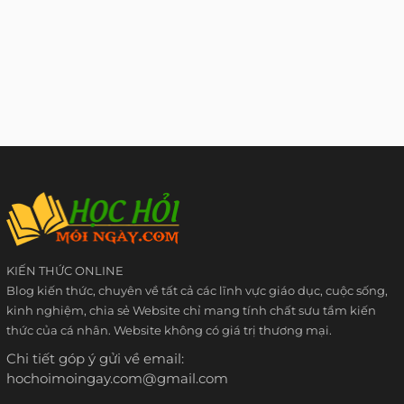
KIẾN THỨC ONLINE
Blog kiến thức, chuyên về tất cả các lĩnh vực giáo dục, cuộc sống,
kinh nghiệm, chia sẻ Website chỉ mang tính chất sưu tầm kiến
thức của cá nhân. Website không có giá trị thương mại.
Chi tiết góp ý gửi về email:
hochoimoingay.com@gmail.com