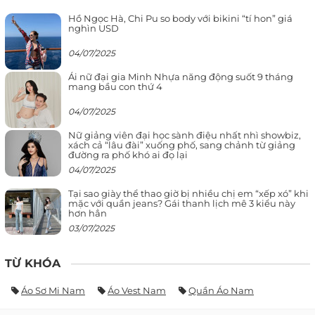
Hồ Ngọc Hà, Chi Pu so body với bikini “tí hon” giá
nghìn USD
04/07/2025
Ái nữ đại gia Minh Nhựa năng động suốt 9 tháng
mang bầu con thứ 4
04/07/2025
Nữ giảng viên đại học sành điệu nhất nhì showbiz,
xách cả “lâu đài” xuống phố, sang chảnh từ giảng
đường ra phố khó ai đọ lại
04/07/2025
Tại sao giày thể thao giờ bị nhiều chị em “xếp xó” khi
mặc với quần jeans? Gái thanh lịch mê 3 kiểu này
hơn hẳn
03/07/2025
TỪ KHÓA
Áo Sơ Mi Nam
Áo Vest Nam
Quần Áo Nam