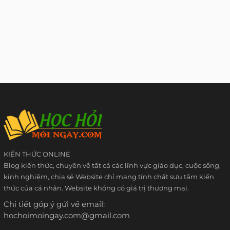
KIẾN THỨC ONLINE
Blog kiến thức, chuyên về tất cả các lĩnh vực giáo dục, cuộc sống,
kinh nghiệm, chia sẻ Website chỉ mang tính chất sưu tầm kiến
thức của cá nhân. Website không có giá trị thương mại.
Chi tiết góp ý gửi về email:
hochoimoingay.com@gmail.com