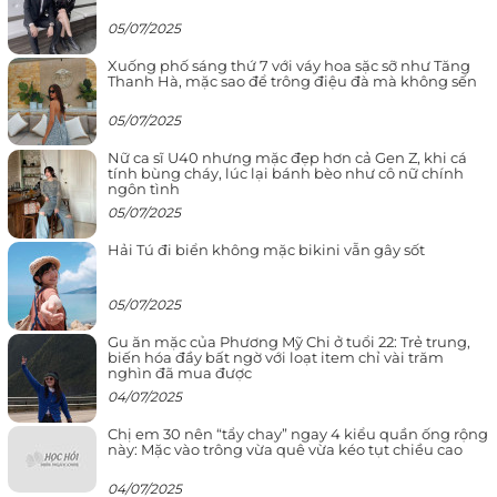
05/07/2025
Xuống phố sáng thứ 7 với váy hoa sặc sỡ như Tăng
Thanh Hà, mặc sao để trông điệu đà mà không sến
05/07/2025
Nữ ca sĩ U40 nhưng mặc đẹp hơn cả Gen Z, khi cá
tính bùng cháy, lúc lại bánh bèo như cô nữ chính
ngôn tình
05/07/2025
Hải Tú đi biển không mặc bikini vẫn gây sốt
05/07/2025
Gu ăn mặc của Phương Mỹ Chi ở tuổi 22: Trẻ trung,
biến hóa đầy bất ngờ với loạt item chỉ vài trăm
nghìn đã mua được
04/07/2025
Chị em 30 nên “tẩy chay” ngay 4 kiểu quần ống rộng
này: Mặc vào trông vừa quê vừa kéo tụt chiều cao
04/07/2025