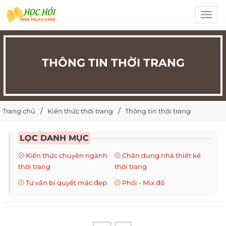
Toggl
navig
THÔNG TIN THỜI TRANG
Trang chủ
Kiến thức thời trang
Thông tin thời trang
LỌC DANH MỤC
Kiến thức chuyên ngành
Chân dung nhà thiết kế
thời trang
thời trang
Tư vấn bí quyết mặc đẹp
Phối - Mix đồ