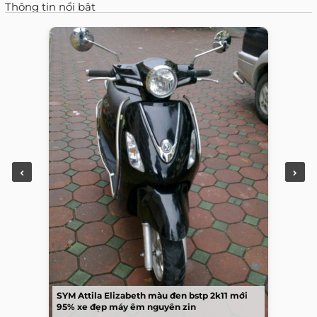
Thông tin nổi bật
SYM Attila Elizabeth màu đen bstp 2k11 mới
95% xe đẹp máy êm nguyên zin