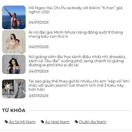
Hồ Ngọc Hà, Chi Pu so body với bikini “tí hon” giá
nghìn USD
04/07/2025
Ái nữ đại gia Minh Nhựa năng động suốt 9 tháng
mang bầu con thứ 4
04/07/2025
Nữ giảng viên đại học sành điệu nhất nhì showbiz,
xách cả “lâu đài” xuống phố, sang chảnh từ giảng
đường ra phố khó ai đọ lại
04/07/2025
Tại sao giày thể thao giờ bị nhiều chị em “xếp xó” khi
mặc với quần jeans? Gái thanh lịch mê 3 kiểu này
hơn hẳn
03/07/2025
TỪ KHÓA
Áo Sơ Mi Nam
Áo Vest Nam
Quần Áo Nam