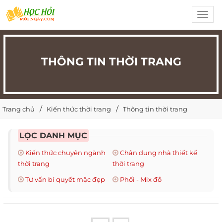
Toggl
navig
THÔNG TIN THỜI TRANG
Trang chủ
Kiến thức thời trang
Thông tin thời trang
LỌC DANH MỤC
Kiến thức chuyên ngành
Chân dung nhà thiết kế
thời trang
thời trang
Tư vấn bí quyết mặc đẹp
Phối - Mix đồ