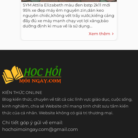
SYM Attila Elizabeth màu đen bstp 2k11 mới
95% xe đẹp máy êm nguyên zin,dán keo
nguyên chiếc,không vết trầy xước,kiếng cảng
đầy đủ xe máy mạnh chạy vọt lợi xăng,bảo
dưỡng định kì mua về là sử dụng...
Xem thêm
KIẾN THỨC ONLINE
Blog kiến thức, chuyên về tất cả các lĩnh vực giáo dục, cuộc sống,
kinh nghiệm, chia sẻ Website chỉ mang tính chất sưu tầm kiến
thức của cá nhân. Website không có giá trị thương mại.
Chi tiết góp ý gửi về email:
hochoimoingay.com@gmail.com