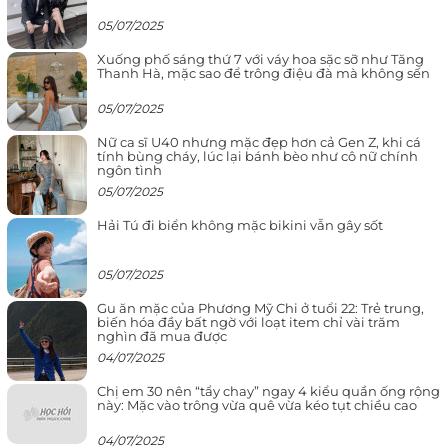
05/07/2025
Xuống phố sáng thứ 7 với váy hoa sặc sỡ như Tăng
Thanh Hà, mặc sao để trông điệu đà mà không sến
05/07/2025
Nữ ca sĩ U40 nhưng mặc đẹp hơn cả Gen Z, khi cá
tính bùng cháy, lúc lại bánh bèo như cô nữ chính
ngôn tình
05/07/2025
Hải Tú đi biển không mặc bikini vẫn gây sốt
05/07/2025
Gu ăn mặc của Phương Mỹ Chi ở tuổi 22: Trẻ trung,
biến hóa đầy bất ngờ với loạt item chỉ vài trăm
nghìn đã mua được
04/07/2025
Chị em 30 nên “tẩy chay” ngay 4 kiểu quần ống rộng
này: Mặc vào trông vừa quê vừa kéo tụt chiều cao
04/07/2025