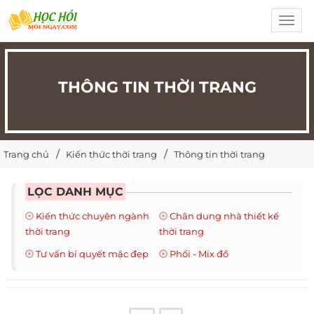
Toggl
navig
THÔNG TIN THỜI TRANG
Trang chủ
Kiến thức thời trang
Thông tin thời trang
LỌC DANH MỤC
Kiến thức chuyên ngành
Chân dung nhà thiết kế
thời trang
thời trang
Tư vấn bí quyết mặc đẹp
Phối - Mix đồ