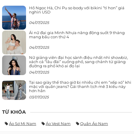
Hồ Ngọc Hà, Chi Pu so body với bikini “tí hon” giá
nghìn USD
04/07/2025
Ái nữ đại gia Minh Nhựa năng động suốt 9 tháng
mang bầu con thứ 4
04/07/2025
Nữ giảng viên đại học sành điệu nhất nhì showbiz,
xách cả “lâu đài” xuống phố, sang chảnh từ giảng
đường ra phố khó ai đọ lại
04/07/2025
Tại sao giày thể thao giờ bị nhiều chị em “xếp xó” khi
mặc với quần jeans? Gái thanh lịch mê 3 kiểu này
hơn hẳn
03/07/2025
TỪ KHÓA
Áo Sơ Mi Nam
Áo Vest Nam
Quần Áo Nam