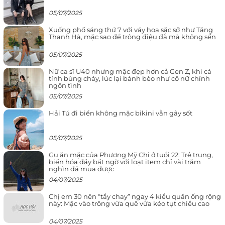
05/07/2025
Xuống phố sáng thứ 7 với váy hoa sặc sỡ như Tăng
Thanh Hà, mặc sao để trông điệu đà mà không sến
05/07/2025
Nữ ca sĩ U40 nhưng mặc đẹp hơn cả Gen Z, khi cá
tính bùng cháy, lúc lại bánh bèo như cô nữ chính
ngôn tình
05/07/2025
Hải Tú đi biển không mặc bikini vẫn gây sốt
05/07/2025
Gu ăn mặc của Phương Mỹ Chi ở tuổi 22: Trẻ trung,
biến hóa đầy bất ngờ với loạt item chỉ vài trăm
nghìn đã mua được
04/07/2025
Chị em 30 nên “tẩy chay” ngay 4 kiểu quần ống rộng
này: Mặc vào trông vừa quê vừa kéo tụt chiều cao
04/07/2025