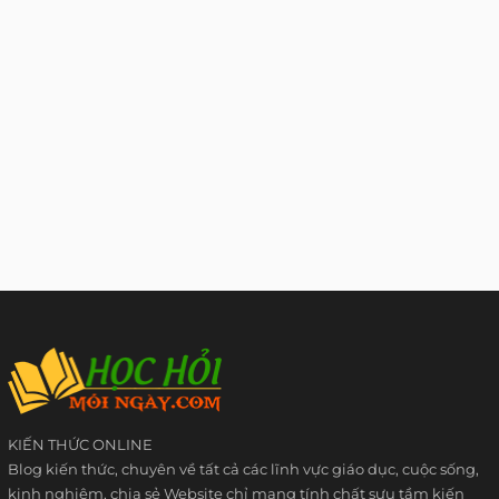
KIẾN THỨC ONLINE
Blog kiến thức, chuyên về tất cả các lĩnh vực giáo dục, cuộc sống,
kinh nghiệm, chia sẻ Website chỉ mang tính chất sưu tầm kiến