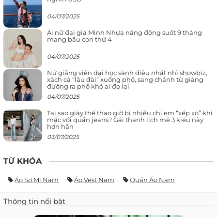
04/07/2025
Ái nữ đại gia Minh Nhựa năng động suốt 9 tháng
mang bầu con thứ 4
04/07/2025
Nữ giảng viên đại học sành điệu nhất nhì showbiz,
xách cả “lâu đài” xuống phố, sang chảnh từ giảng
đường ra phố khó ai đọ lại
04/07/2025
Tại sao giày thể thao giờ bị nhiều chị em “xếp xó” khi
mặc với quần jeans? Gái thanh lịch mê 3 kiểu này
hơn hẳn
03/07/2025
TỪ KHÓA
Áo Sơ Mi Nam
Áo Vest Nam
Quần Áo Nam
Thông tin nổi bật