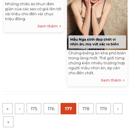
Những chiếc áo thun đơn
giản của các sao có giá lên tới
vài triệu cho đến vài chục
triệu đồng.
Xem thêm
Mẫu Nga xinh đẹp chết vì
nhịn ăn, mẹ vứt xác ra biển
Chứng biếng ăn khá phổ biến
trong làng mốt. Thế giới từng
chứng kiến nhiều trường hợp
người mẫu nhịn ăn, ép cân
cho đến chết.
Xem thêm
«
‹
175
176
177
178
179
›
»