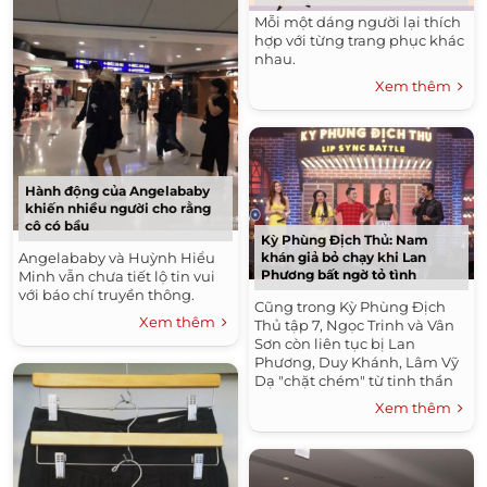
Mỗi một dáng người lại thích
hợp với từng trang phục khác
nhau.
Xem thêm
Hành động của Angelababy
khiến nhiều người cho rằng
cô có bầu
Kỳ Phùng Địch Thủ: Nam
Angelababy và Huỳnh Hiểu
khán giả bỏ chạy khi Lan
Phương bất ngờ tỏ tình
Minh vẫn chưa tiết lộ tin vui
với báo chí truyền thông.
Cũng trong Kỳ Phùng Địch
Xem thêm
Thủ tập 7, Ngọc Trinh và Vân
Sơn còn liên tục bị Lan
Phương, Duy Khánh, Lâm Vỹ
Dạ "chặt chém" từ tinh thần
đến...thể xác.
Xem thêm