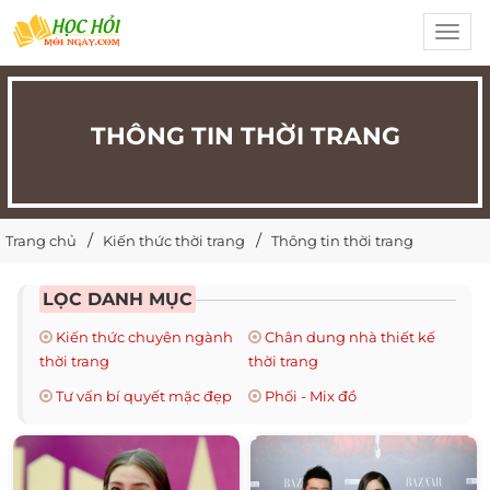
Toggl
navig
THÔNG TIN THỜI TRANG
Trang chủ
Kiến thức thời trang
Thông tin thời trang
LỌC DANH MỤC
Kiến thức chuyên ngành
Chân dung nhà thiết kế
thời trang
thời trang
Tư vấn bí quyết mặc đẹp
Phối - Mix đồ