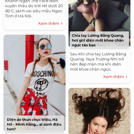
Khánh Ngân The Face diện
xuyên thấu dù trời rét dưới 20
độ C, sánh vai siêu mẫu Ngọc
Tình ở Hà Nội.
Xem thêm
Chia tay Lương Bằng Quang,
hot girl diện mốt khoe chân
ngực táo bạo
Sau khi chia tay Lương Bằng
Quang, Yaya Trương Nhi trở
nên đẹp mặn mà khi diện
mốt khoe chân ngực.
Xem thêm
Diện áo thun chục triệu, Hà
Hồ - Minh Hằng... ai sành điệu
hơn?