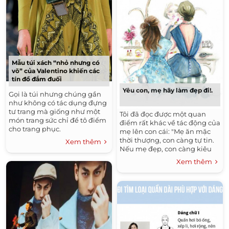
Mẫu túi xách “nhỏ nhưng có
võ” của Valentino khiến các
tín đồ đắm đuối
Yêu con, mẹ hãy làm đẹp đi!.
Gọi là túi nhưng chúng gần
như không có tác dụng đựng
tư trang mà giống như một
Tôi đã đọc được một quan
món trang sức chỉ để tô điểm
điểm rất khác về tác động của
cho trang phục.
mẹ lên con cái: "Mẹ ăn mặc
thời thượng, con càng tự tin.
Xem thêm
Nếu mẹ đẹp, con càng kiêu
hãnh".
Xem thêm