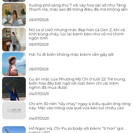
Xuống phố sáng thứ 7 với váy hoa sặc sỡ như Tăng
Thanh Hà, mặc sao để trông điệu đà mà không sến
05/07/2025
Nữ ca sĩ U40 nhưng mặc đẹp hơn cả Gen Z, khi cá
tính bùng cháy, lúc lại bánh bèo như cô nữ chính
ngôn tình
05/07/2025
Hải Tú đi biển không mặc bikini vẫn gây sốt
05/07/2025
Gu ăn mặc của Phương Mỹ Chi ở tuổi 22: Trẻ trung,
biến hóa đầy bất ngờ với loạt item chỉ vài trăm
nghìn đã mua được
04/07/2025
Chị em 30 nên “tẩy chay” ngay 4 kiểu quần ống rộng
này: Mặc vào trông vừa quê vừa kéo tụt chiều cao
04/07/2025
Hồ Ngọc Hà, Chi Pu so body với bikini “tí hon” giá
nghìn USD