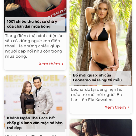
1001 chiêu thu hút sự chú ý
của chân dài mùa bóng
Trang điểm thật xinh, diện áo
sâu cổ, dùng ngực kẹp điện
thoại... là những chiêu giúp
người đẹp nổi như cồn trong
mùa bóng.
Xem thêm
Bồ mới quá xinh của
Leonardo lại là người mẫu
Leonardo lại đang hẹn hò
mẫu trẻ mới nổi người Ba
Lan, tên Ela Kawalec.
Xem thêm
Khánh Ngân The Face bất
chấp giá lạnh vẫn mặc hở bên
trai đẹp