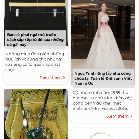
Bạn sẽ phải ngả mũ trước
cách sắp xếp tủ đồ của những
cô gái này
Những mẹo đơn giản những
hữu ích vô cùng cho những
cô nàng có tủ quần áo chật
chội.
Ngọc Trinh lộng lẫy như công
Xem thêm
chúa tại Tuần lễ Điện ảnh Việt
Nam ở Úc
Mỹ nhân sinh năm 1989 thu
hút mọi sự chú ý khi diện váy
bồng bềnh dự khai mạc
Vietnam Film Festival 2016.
Xem thêm