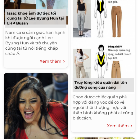
Isaac khoe ảnh dự tiệc tối
cùng tài tử Lee Byung Hun tại
LHP Busan
Nam ca sĩ cảm giác hân hạnh
khi được ngồi cạnh Lee
Byung Hun và trò chuyện
cùng tài tử nổi tiếng khắp
châu Á.
Xem thêm
Truy lùng kiểu quần dài tôn
đường cong của nàng
Chọn được chiếc quần phù
hợp với dáng vóc để có vẻ
ngoài thời thượng, hợp với
thân hình không phải ai cũng
biết cách.
Xem thêm