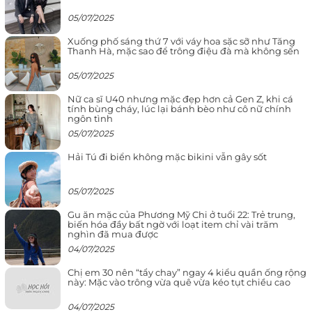
05/07/2025
Xuống phố sáng thứ 7 với váy hoa sặc sỡ như Tăng
Thanh Hà, mặc sao để trông điệu đà mà không sến
05/07/2025
Nữ ca sĩ U40 nhưng mặc đẹp hơn cả Gen Z, khi cá
tính bùng cháy, lúc lại bánh bèo như cô nữ chính
ngôn tình
05/07/2025
Hải Tú đi biển không mặc bikini vẫn gây sốt
05/07/2025
Gu ăn mặc của Phương Mỹ Chi ở tuổi 22: Trẻ trung,
biến hóa đầy bất ngờ với loạt item chỉ vài trăm
nghìn đã mua được
04/07/2025
Chị em 30 nên “tẩy chay” ngay 4 kiểu quần ống rộng
này: Mặc vào trông vừa quê vừa kéo tụt chiều cao
04/07/2025