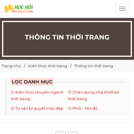
Toggl
navig
THÔNG TIN THỜI TRANG
Trang chủ
Kiến thức thời trang
Thông tin thời trang
LỌC DANH MỤC
Kiến thức chuyên ngành
Chân dung nhà thiết kế
thời trang
thời trang
Tư vấn bí quyết mặc đẹp
Phối - Mix đồ