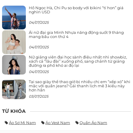
Hồ Ngọc Hà, Chi Pu so body với bikini “tí hon” giá
nghìn USD
04/07/2025
Ái nữ đại gia Minh Nhựa năng động suốt 9 tháng
mang bầu con thứ 4
04/07/2025
Nữ giảng viên đại học sành điệu nhất nhì showbiz,
xách cả “lâu đài” xuống phố, sang chảnh từ giảng
đường ra phố khó ai đọ lại
04/07/2025
Tại sao giày thể thao giờ bị nhiều chị em “xếp xó” khi
mặc với quần jeans? Gái thanh lịch mê 3 kiểu này
hơn hẳn
03/07/2025
TỪ KHÓA
Áo Sơ Mi Nam
Áo Vest Nam
Quần Áo Nam