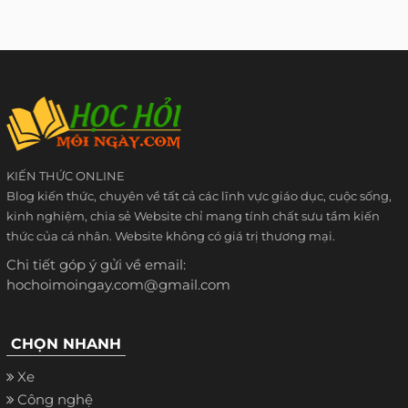
KIẾN THỨC ONLINE
Blog kiến thức, chuyên về tất cả các lĩnh vực giáo dục, cuộc sống,
kinh nghiệm, chia sẻ Website chỉ mang tính chất sưu tầm kiến
thức của cá nhân. Website không có giá trị thương mại.
Chi tiết góp ý gửi về email:
hochoimoingay.com@gmail.com
CHỌN NHANH
Xe
Công nghệ