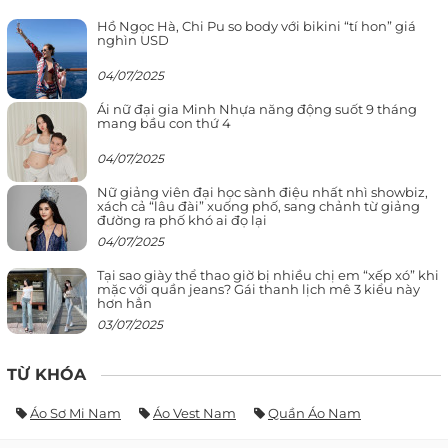
Hồ Ngọc Hà, Chi Pu so body với bikini “tí hon” giá
nghìn USD
04/07/2025
Ái nữ đại gia Minh Nhựa năng động suốt 9 tháng
mang bầu con thứ 4
04/07/2025
Nữ giảng viên đại học sành điệu nhất nhì showbiz,
xách cả “lâu đài” xuống phố, sang chảnh từ giảng
đường ra phố khó ai đọ lại
04/07/2025
Tại sao giày thể thao giờ bị nhiều chị em “xếp xó” khi
mặc với quần jeans? Gái thanh lịch mê 3 kiểu này
hơn hẳn
03/07/2025
TỪ KHÓA
Áo Sơ Mi Nam
Áo Vest Nam
Quần Áo Nam