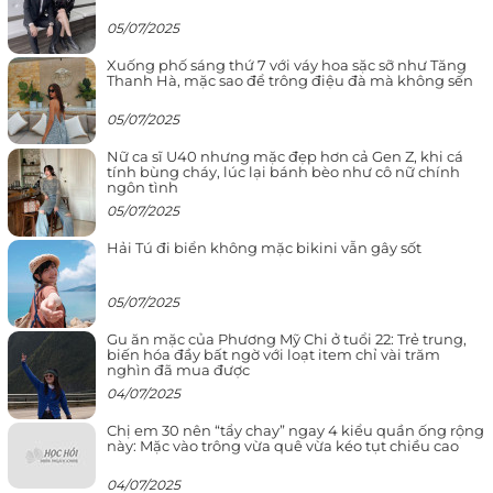
05/07/2025
Xuống phố sáng thứ 7 với váy hoa sặc sỡ như Tăng
Thanh Hà, mặc sao để trông điệu đà mà không sến
05/07/2025
Nữ ca sĩ U40 nhưng mặc đẹp hơn cả Gen Z, khi cá
tính bùng cháy, lúc lại bánh bèo như cô nữ chính
ngôn tình
05/07/2025
Hải Tú đi biển không mặc bikini vẫn gây sốt
05/07/2025
Gu ăn mặc của Phương Mỹ Chi ở tuổi 22: Trẻ trung,
biến hóa đầy bất ngờ với loạt item chỉ vài trăm
nghìn đã mua được
04/07/2025
Chị em 30 nên “tẩy chay” ngay 4 kiểu quần ống rộng
này: Mặc vào trông vừa quê vừa kéo tụt chiều cao
04/07/2025