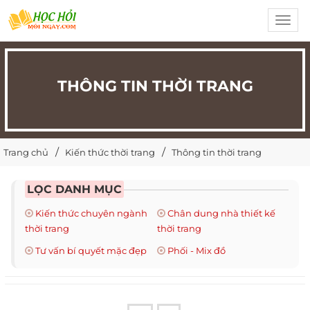
Toggl
navig
THÔNG TIN THỜI TRANG
Trang chủ
Kiến thức thời trang
Thông tin thời trang
LỌC DANH MỤC
Kiến thức chuyên ngành
Chân dung nhà thiết kế
thời trang
thời trang
Tư vấn bí quyết mặc đẹp
Phối - Mix đồ