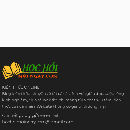
KIẾN THỨC ONLINE
Blog kiến thức, chuyên về tất cả các lĩnh vực giáo dục, cuộc sống,
kinh nghiệm, chia sẻ Website chỉ mang tính chất sưu tầm kiến
thức của cá nhân. Website không có giá trị thương mại.
Chi tiết góp ý gửi về email:
hochoimoingay.com@gmail.com