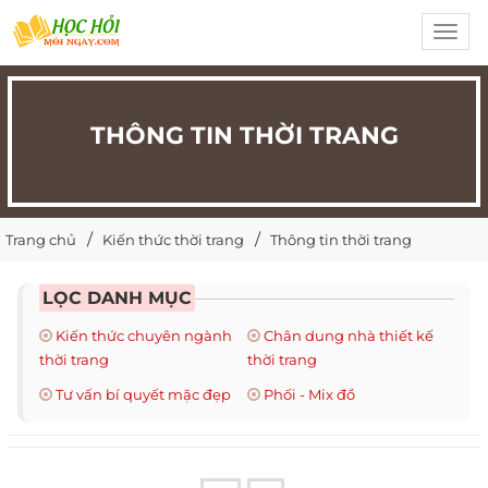
Toggl
navig
THÔNG TIN THỜI TRANG
Trang chủ
Kiến thức thời trang
Thông tin thời trang
LỌC DANH MỤC
Kiến thức chuyên ngành
Chân dung nhà thiết kế
thời trang
thời trang
Tư vấn bí quyết mặc đẹp
Phối - Mix đồ