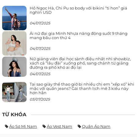
Hồ Ngọc Hà, Chi Pu so body với bikini “tí hon” giá
nghìn USD
04/07/2025
Ái nữ đại gia Minh Nhựa năng động suốt 9 tháng
mang bầu con thứ 4
04/07/2025
Nữ giảng viên đại học sành điệu nhất nhì showbiz,
xách cả “lâu đài” xuống phố, sang chảnh từ giảng
đường ra phố khó ai đọ lại
04/07/2025
Tại sao giày thể thao giờ bị nhiều chị em “xếp xó” khi
mặc với quần jeans? Gái thanh lịch mê 3 kiểu này
hơn hẳn
03/07/2025
TỪ KHÓA
Áo Sơ Mi Nam
Áo Vest Nam
Quần Áo Nam