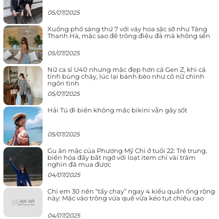
05/07/2025
Xuống phố sáng thứ 7 với váy hoa sặc sỡ như Tăng
Thanh Hà, mặc sao để trông điệu đà mà không sến
05/07/2025
Nữ ca sĩ U40 nhưng mặc đẹp hơn cả Gen Z, khi cá
tính bùng cháy, lúc lại bánh bèo như cô nữ chính
ngôn tình
05/07/2025
Hải Tú đi biển không mặc bikini vẫn gây sốt
05/07/2025
Gu ăn mặc của Phương Mỹ Chi ở tuổi 22: Trẻ trung,
biến hóa đầy bất ngờ với loạt item chỉ vài trăm
nghìn đã mua được
04/07/2025
Chị em 30 nên “tẩy chay” ngay 4 kiểu quần ống rộng
này: Mặc vào trông vừa quê vừa kéo tụt chiều cao
04/07/2025