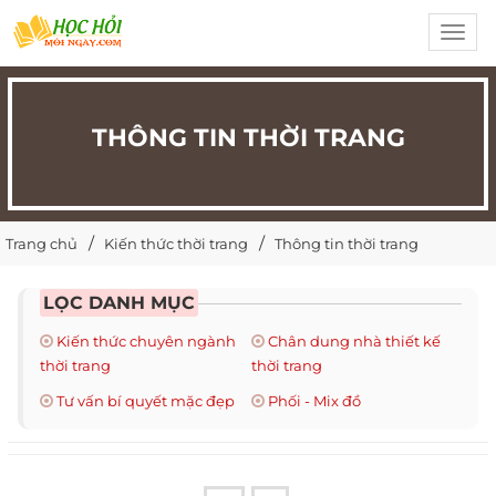
Toggl
navig
THÔNG TIN THỜI TRANG
Trang chủ
Kiến thức thời trang
Thông tin thời trang
LỌC DANH MỤC
Kiến thức chuyên ngành
Chân dung nhà thiết kế
thời trang
thời trang
Tư vấn bí quyết mặc đẹp
Phối - Mix đồ