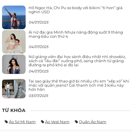
Hồ Ngọc Hà, Chi Pu so body với bikini “tí hon” giá
nghìn USD
04/07/2025
Ái nữ đại gia Minh Nhựa năng động suốt 9 tháng
mang bầu con thứ 4
04/07/2025
Nữ giảng viên đại học sành điệu nhất nhì showbiz,
xách cả “lâu đài” xuống phố, sang chảnh từ giảng
đường ra phố khó ai đọ lại
04/07/2025
Tại sao giày thể thao giờ bị nhiều chị em “xếp xó” khi
mặc với quần jeans? Gái thanh lịch mê 3 kiểu này
hơn hẳn
03/07/2025
TỪ KHÓA
Áo Sơ Mi Nam
Áo Vest Nam
Quần Áo Nam