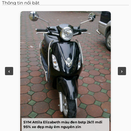
Thông tin nổi bật
SYM Attila Elizabeth màu đen bstp 2k11 mới
95% xe đẹp máy êm nguyên zin