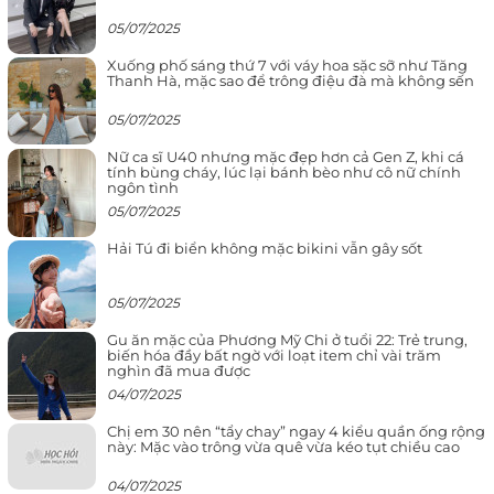
05/07/2025
Xuống phố sáng thứ 7 với váy hoa sặc sỡ như Tăng
Thanh Hà, mặc sao để trông điệu đà mà không sến
05/07/2025
Nữ ca sĩ U40 nhưng mặc đẹp hơn cả Gen Z, khi cá
tính bùng cháy, lúc lại bánh bèo như cô nữ chính
ngôn tình
05/07/2025
Hải Tú đi biển không mặc bikini vẫn gây sốt
05/07/2025
Gu ăn mặc của Phương Mỹ Chi ở tuổi 22: Trẻ trung,
biến hóa đầy bất ngờ với loạt item chỉ vài trăm
nghìn đã mua được
04/07/2025
Chị em 30 nên “tẩy chay” ngay 4 kiểu quần ống rộng
này: Mặc vào trông vừa quê vừa kéo tụt chiều cao
04/07/2025