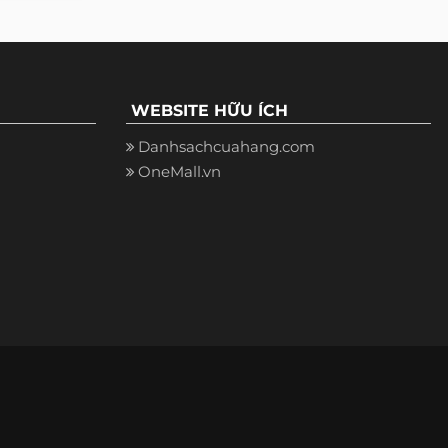
WEBSITE HỮU ÍCH
Danhsachcuahang.com
OneMall.vn