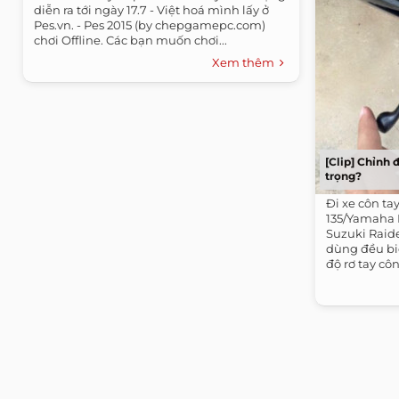
diễn ra tới ngày 17.7 - Việt hoá mình lấy ở
Pes.vn. - Pes 2015 (by chepgamepc.com)
chơi Offline. Các bạn muốn chơi...
Xem thêm
[Clip] Chỉnh 
trọng?
Đi xe côn ta
135/Yamaha E
Suzuki Raide
dùng đều biế
độ rơ tay cô
tới nay...