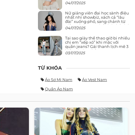
04/07/2025
Nữ giảng viên đại học sành điệu
nhất nhì showbiz, xách cả “lâu
đài” xuống phố, sang chảnh từ
giảng đường ra phố khó ai đọ lại
04/07/2025
Tại sao giày thể thao giờ bị nhiều
chị em “xếp xó” khi mặc với
quần jeans? Gái thanh lịch mê 3
kiểu này hơn hẳn
03/07/2025
TỪ KHÓA
Áo Sơ Mi Nam
Áo Vest Nam
Quần Áo Nam