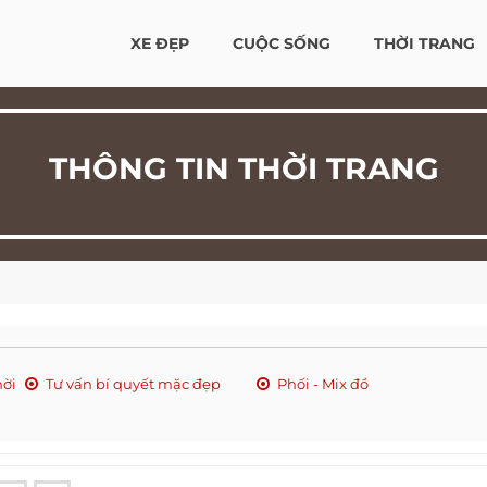
XE ĐẸP
CUỘC SỐNG
THỜI TRANG
THÔNG TIN THỜI TRANG
hời
Tư vấn bí quyết mặc đẹp
Phối - Mix đồ