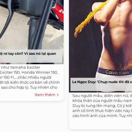
độ rơ tay côn? Vì sao nó lại quan
y như Yamaha Exciter
xciter 150, Honda Winner 150,
r 150 Fi,...chắc nhiều người
La Ngọc Duy: ‘Chụp nude thì đã s
t tới kiến thức cơ bản về chỉnh
n sao cho hợp lý. Tuy nhiên cho
Xem thêm
Sau người mẫu, diễn viên nữ, 
khỏa thân của người mẫu nam
Duy bị tung lên mạng. Có ý ki
anh cố tình thực hiện việc này
cáo hình ảnh của mình. Tuy nh
Duy khẳng định, anh chụp nud
nhìn lại lúc không còn là ngườ