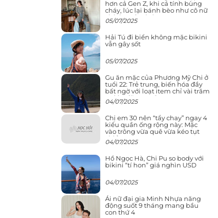
hơn cả Gen Z, khi cá tính bùng
cháy, lúc lại bánh bèo như cô nữ
chính ngôn tình
05/07/2025
Hải Tú đi biển không mặc bikini
vẫn gây sốt
05/07/2025
Gu ăn mặc của Phương Mỹ Chi ở
tuổi 22: Trẻ trung, biến hóa đầy
bất ngờ với loạt item chỉ vài trăm
nghìn đã mua được
04/07/2025
Chị em 30 nên “tẩy chay” ngay 4
kiểu quần ống rộng này: Mặc
vào trông vừa quê vừa kéo tụt
chiều cao
04/07/2025
Hồ Ngọc Hà, Chi Pu so body với
bikini “tí hon” giá nghìn USD
04/07/2025
Ái nữ đại gia Minh Nhựa năng
động suốt 9 tháng mang bầu
con thứ 4