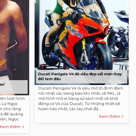
Ducati Panigale V4 độ siêu đẹp với màn thay
đổi tem đấu
ao’
Ducati Panigale V4 là siêu mô tô đình đám
nổi nhất các trang báo khi nhắc về PKL, là
đến lượt hình
mô hình mở ra trang sử sách mới về khối
 La Ngọc
động cơ V4 của Ducati. Từ những thiết kế
ến cho rằng
hoàn hảo nhất, các tay chơi đã...
 là để quảng
Xem thêm
iên, Ngọc
e chỉ để
Xem thêm
i mẫu.