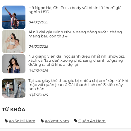
Hồ Ngọc Hà, Chi Pu so body với bikini “tí hon” giá
nghìn USD
04/07/2025
Ái nữ đại gia Minh Nhựa năng động suốt 9 tháng
mang bầu con thứ 4
04/07/2025
Nữ giảng viên đại học sành điệu nhất nhì showbiz,
xách cả “lâu đài” xuống phố, sang chảnh từ giảng
đường ra phố khó ai đọ lại
04/07/2025
Tại sao giày thể thao giờ bị nhiều chị em “xếp xó” khi
mặc với quần jeans? Gái thanh lịch mê 3 kiểu này
hơn hẳn
03/07/2025
TỪ KHÓA
Áo Sơ Mi Nam
Áo Vest Nam
Quần Áo Nam