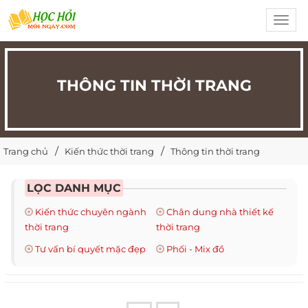
Toggl
navig
THÔNG TIN THỜI TRANG
Trang chủ
Kiến thức thời trang
Thông tin thời trang
LỌC DANH MỤC
Kiến thức chuyên ngành
Chân dung nhà thiết kế
thời trang
thời trang
Tư vấn bí quyết mặc đẹp
Phối - Mix đồ