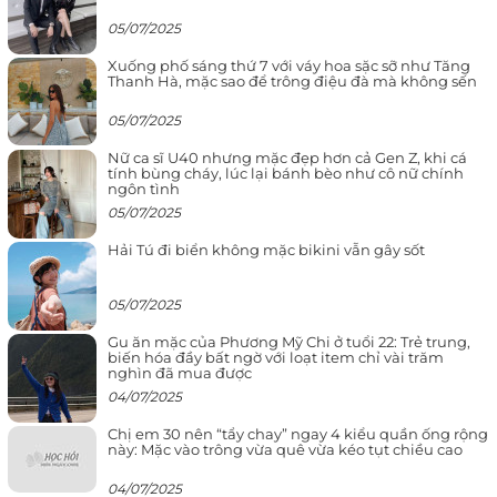
05/07/2025
Xuống phố sáng thứ 7 với váy hoa sặc sỡ như Tăng
Thanh Hà, mặc sao để trông điệu đà mà không sến
05/07/2025
Nữ ca sĩ U40 nhưng mặc đẹp hơn cả Gen Z, khi cá
tính bùng cháy, lúc lại bánh bèo như cô nữ chính
ngôn tình
05/07/2025
Hải Tú đi biển không mặc bikini vẫn gây sốt
05/07/2025
Gu ăn mặc của Phương Mỹ Chi ở tuổi 22: Trẻ trung,
biến hóa đầy bất ngờ với loạt item chỉ vài trăm
nghìn đã mua được
04/07/2025
Chị em 30 nên “tẩy chay” ngay 4 kiểu quần ống rộng
này: Mặc vào trông vừa quê vừa kéo tụt chiều cao
04/07/2025