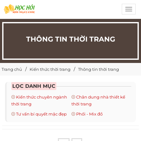
Toggl
navig
THÔNG TIN THỜI TRANG
Trang chủ
Kiến thức thời trang
Thông tin thời trang
LỌC DANH MỤC
Kiến thức chuyên ngành
Chân dung nhà thiết kế
thời trang
thời trang
Tư vấn bí quyết mặc đẹp
Phối - Mix đồ