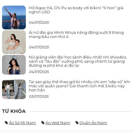
Hồ Ngọc Hà, Chi Pu so body với bikini “tí hon” giá
nghìn USD
04/07/2025
Ái nữ đại gia Minh Nhựa năng động suốt 9 tháng
mang bầu con thứ 4
04/07/2025
Nữ giảng viên đại học sành điệu nhất nhì showbiz,
xách cả “lâu đài” xuống phố, sang chảnh từ giảng
đường ra phố khó ai đọ lại
04/07/2025
Tại sao giày thể thao giờ bị nhiều chị em “xếp xó” khi
mặc với quần jeans? Gái thanh lịch mê 3 kiểu này
hơn hẳn
03/07/2025
TỪ KHÓA
Áo Sơ Mi Nam
Áo Vest Nam
Quần Áo Nam