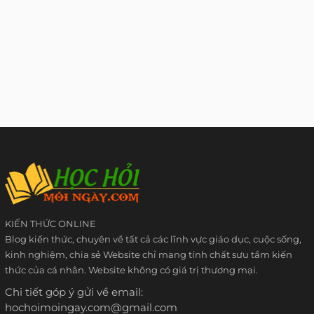
KIẾN THỨC ONLINE
Blog kiến thức, chuyên về tất cả các lĩnh vực giáo dục, cuộc sống,
kinh nghiệm, chia sẻ Website chỉ mang tính chất sưu tầm kiến
thức của cá nhân. Website không có giá trị thương mại.
Chi tiết góp ý gửi về email:
hochoimoingay.com@gmail.com