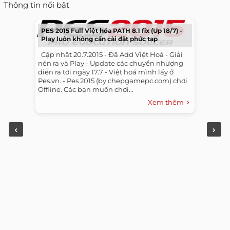
Thông tin nổi bật
PES 2015 Full Việt hóa PATH 8.1 fix (Up 18/7) -
Play luôn không cần cài đặt phức tạp
​ ​ Cập nhật 20.7.2015 - Đã Add Việt Hoá - Giải
nén ra và Play - Update các chuyển nhượng
diễn ra tới ngày 17.7 - Việt hoá mình lấy ở
Pes.vn. - Pes 2015 (by chepgamepc.com) chơi
Offline. Các bạn muốn chơi...
Xem thêm