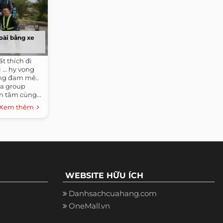
oài bằng xe
t thích đi
... hy vọng
ng đam mê..
ủa group
n tâm cùng...
Xem thêm
WEBSITE HỮU ÍCH
Danhsachcuahang.com
OneMall.vn