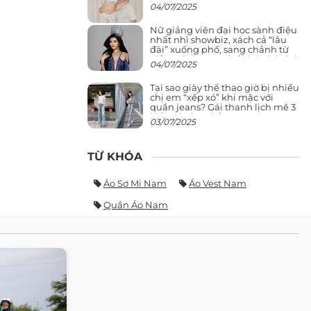
04/07/2025
Nữ giảng viên đại học sành điệu
nhất nhì showbiz, xách cả “lâu
đài” xuống phố, sang chảnh từ
giảng đường ra phố khó ai đọ lại
04/07/2025
Tại sao giày thể thao giờ bị nhiều
chị em “xếp xó” khi mặc với
quần jeans? Gái thanh lịch mê 3
kiểu này hơn hẳn
03/07/2025
TỪ KHÓA
Áo Sơ Mi Nam
Áo Vest Nam
Quần Áo Nam