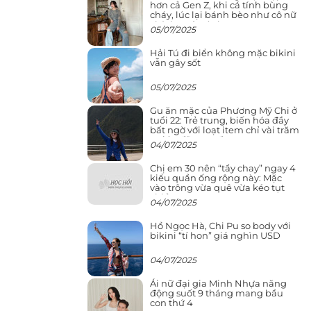
hơn cả Gen Z, khi cá tính bùng
cháy, lúc lại bánh bèo như cô nữ
chính ngôn tình
05/07/2025
Hải Tú đi biển không mặc bikini
vẫn gây sốt
05/07/2025
Gu ăn mặc của Phương Mỹ Chi ở
tuổi 22: Trẻ trung, biến hóa đầy
bất ngờ với loạt item chỉ vài trăm
nghìn đã mua được
04/07/2025
Chị em 30 nên “tẩy chay” ngay 4
kiểu quần ống rộng này: Mặc
vào trông vừa quê vừa kéo tụt
chiều cao
04/07/2025
Hồ Ngọc Hà, Chi Pu so body với
bikini “tí hon” giá nghìn USD
04/07/2025
Ái nữ đại gia Minh Nhựa năng
động suốt 9 tháng mang bầu
con thứ 4