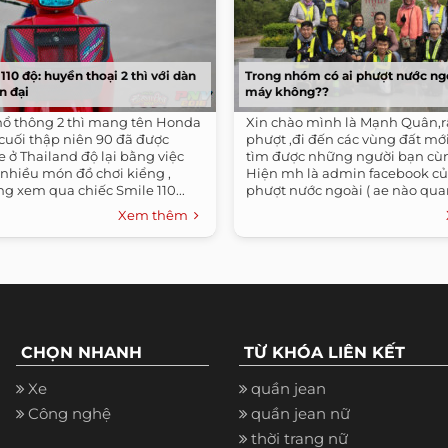
10 độ: huyền thoại 2 thì với dàn
Trong nhóm có ai phượt nước ng
n đại
máy không??
hổ thông 2 thì mang tên Honda
Xin chào mình là Mạnh Quân,rấ
 cuối thập niên 90 đã được
phượt ,đi đến các vùng đất mới 
e ở Thailand độ lại bằng việc
tìm được những người bạn cù
 nhiều món đồ chơi kiểng ,
Hiện mh là admin facebook c
g xem qua chiếc Smile 110...
phượt nước ngoài ( ae nào qua
Xem thêm
CHỌN NHANH
TỪ KHÓA LIÊN KẾT
Xe
quần jean
Công nghệ
quần jean nữ
thời trang nữ