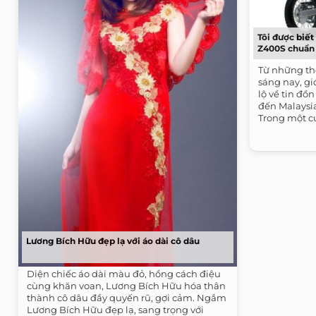
Tôi được biế
Z400S chuẩn b
Từ những th
sáng nay, gi
lộ về tin đồ
đến Malaysia
Trong một cu
Lương Bích Hữu đẹp lạ với áo dài cô dâu
Diện chiếc áo dài màu đỏ, hồng cách điệu
cùng khăn voan, Lương Bích Hữu hóa thân
thành cô dâu đầy quyến rũ, gợi cảm. Ngắm
Lương Bích Hữu đẹp lạ, sang trọng với