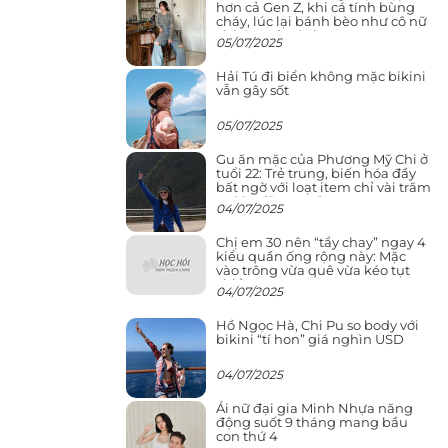
hơn cả Gen Z, khi cá tính bùng
cháy, lúc lại bánh bèo như cô nữ
chính ngôn tình
05/07/2025
Hải Tú đi biển không mặc bikini
vẫn gây sốt
05/07/2025
Gu ăn mặc của Phương Mỹ Chi ở
tuổi 22: Trẻ trung, biến hóa đầy
bất ngờ với loạt item chỉ vài trăm
nghìn đã mua được
04/07/2025
Chị em 30 nên “tẩy chay” ngay 4
kiểu quần ống rộng này: Mặc
vào trông vừa quê vừa kéo tụt
chiều cao
04/07/2025
Hồ Ngọc Hà, Chi Pu so body với
bikini “tí hon” giá nghìn USD
04/07/2025
Ái nữ đại gia Minh Nhựa năng
động suốt 9 tháng mang bầu
con thứ 4