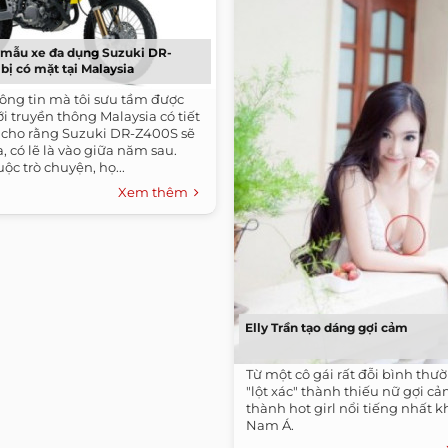
t mẫu xe đa dụng Suzuki DR-
ị có mặt tại Malaysia
ông tin mà tôi sưu tầm được
ới truyền thông Malaysia có tiết
n cho rằng Suzuki DR-Z400S sẽ
, có lẽ là vào giữa năm sau.
ộc trò chuyện, họ...
Xem thêm
Elly Trần tạo dáng gợi cảm
Từ một cô gái rất đỗi bình thườ
"lột xác" thành thiếu nữ gợi cả
thành hot girl nổi tiếng nhất 
Nam Á.