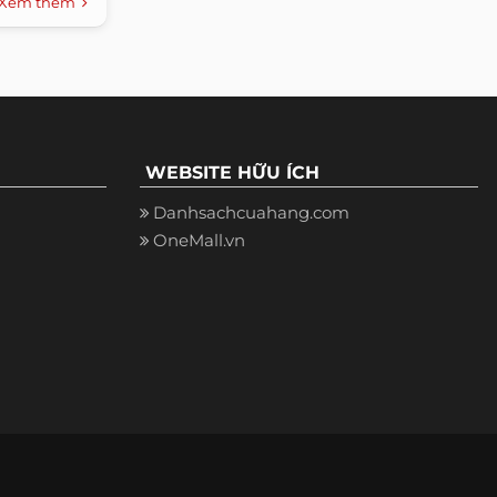
Xem thêm
WEBSITE HỮU ÍCH
Danhsachcuahang.com
OneMall.vn