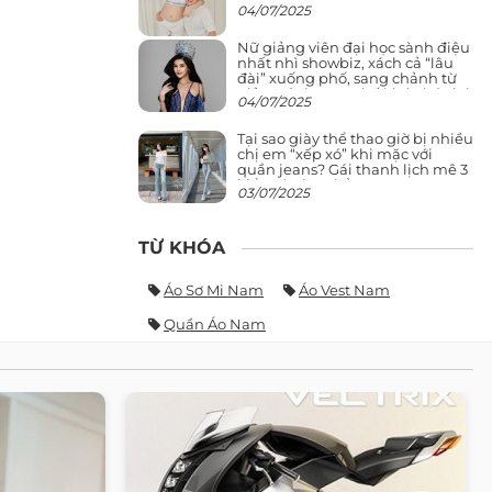
04/07/2025
Nữ giảng viên đại học sành điệu
nhất nhì showbiz, xách cả “lâu
đài” xuống phố, sang chảnh từ
giảng đường ra phố khó ai đọ lại
04/07/2025
Tại sao giày thể thao giờ bị nhiều
chị em “xếp xó” khi mặc với
quần jeans? Gái thanh lịch mê 3
kiểu này hơn hẳn
03/07/2025
TỪ KHÓA
Áo Sơ Mi Nam
Áo Vest Nam
Quần Áo Nam