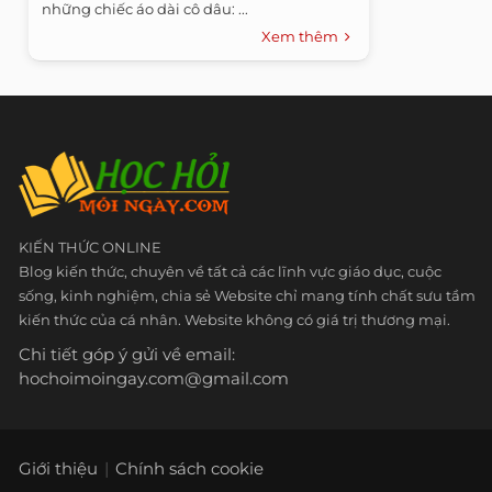
những chiếc áo dài cô dâu: ...
Xem thêm
KIẾN THỨC ONLINE
Blog kiến thức, chuyên về tất cả các lĩnh vực giáo dục, cuộc
sống, kinh nghiệm, chia sẻ Website chỉ mang tính chất sưu tầm
kiến thức của cá nhân. Website không có giá trị thương mại.
Chi tiết góp ý gửi về email:
hochoimoingay.com@gmail.com
Giới thiệu
Chính sách cookie