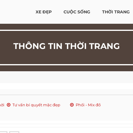
XE ĐẸP
CUỘC SỐNG
THỜI TRANG
THÔNG TIN THỜI TRANG
hời
Tư vấn bí quyết mặc đẹp
Phối - Mix đồ