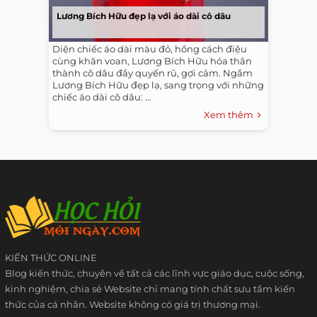
Lương Bích Hữu đẹp lạ với áo dài cô dâu
Diện chiếc áo dài màu đỏ, hồng cách điệu
cùng khăn voan, Lương Bích Hữu hóa thân
thành cô dâu đầy quyến rũ, gợi cảm. Ngắm
Lương Bích Hữu đẹp lạ, sang trọng với những
chiếc áo dài cô dâu: ...
Xem thêm
KIẾN THỨC ONLINE
Blog kiến thức, chuyên về tất cả các lĩnh vực giáo dục, cuộc sống,
kinh nghiệm, chia sẻ Website chỉ mang tính chất sưu tầm kiến
thức của cá nhân. Website không có giá trị thương mại.