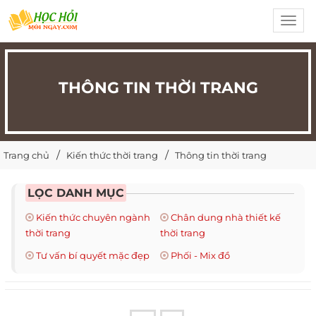
Toggl
navig
THÔNG TIN THỜI TRANG
Trang chủ
Kiến thức thời trang
Thông tin thời trang
LỌC DANH MỤC
Kiến thức chuyên ngành
Chân dung nhà thiết kế
thời trang
thời trang
Tư vấn bí quyết mặc đẹp
Phối - Mix đồ