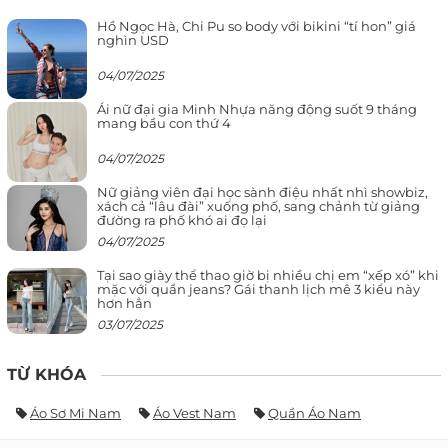
Hồ Ngọc Hà, Chi Pu so body với bikini “tí hon” giá
nghìn USD
04/07/2025
Ái nữ đại gia Minh Nhựa năng động suốt 9 tháng
mang bầu con thứ 4
04/07/2025
Nữ giảng viên đại học sành điệu nhất nhì showbiz,
xách cả “lâu đài” xuống phố, sang chảnh từ giảng
đường ra phố khó ai đọ lại
04/07/2025
Tại sao giày thể thao giờ bị nhiều chị em “xếp xó” khi
mặc với quần jeans? Gái thanh lịch mê 3 kiểu này
hơn hẳn
03/07/2025
TỪ KHÓA
Áo Sơ Mi Nam
Áo Vest Nam
Quần Áo Nam