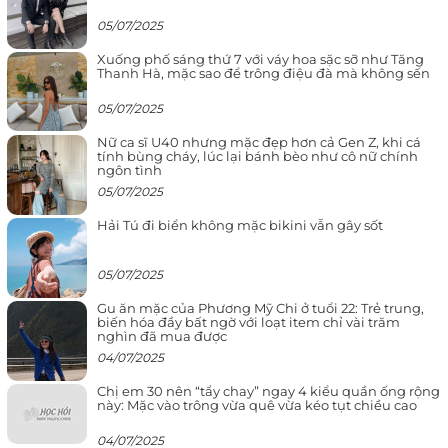
05/07/2025
Xuống phố sáng thứ 7 với váy hoa sặc sỡ như Tăng
Thanh Hà, mặc sao để trông điệu đà mà không sến
05/07/2025
Nữ ca sĩ U40 nhưng mặc đẹp hơn cả Gen Z, khi cá
tính bùng cháy, lúc lại bánh bèo như cô nữ chính
ngôn tình
05/07/2025
Hải Tú đi biển không mặc bikini vẫn gây sốt
05/07/2025
Gu ăn mặc của Phương Mỹ Chi ở tuổi 22: Trẻ trung,
biến hóa đầy bất ngờ với loạt item chỉ vài trăm
nghìn đã mua được
04/07/2025
Chị em 30 nên “tẩy chay” ngay 4 kiểu quần ống rộng
này: Mặc vào trông vừa quê vừa kéo tụt chiều cao
04/07/2025