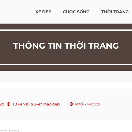
XE ĐẸP
CUỘC SỐNG
THỜI TRANG
THÔNG TIN THỜI TRANG
hời
Tư vấn bí quyết mặc đẹp
Phối - Mix đồ