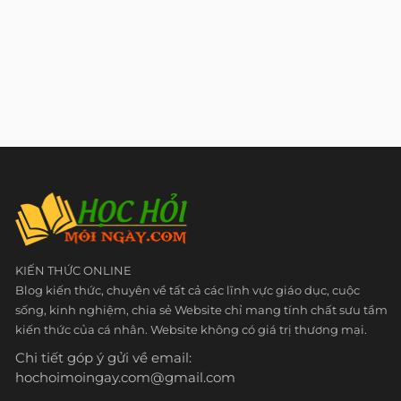
KIẾN THỨC ONLINE
Blog kiến thức, chuyên về tất cả các lĩnh vực giáo dục, cuộc
sống, kinh nghiệm, chia sẻ Website chỉ mang tính chất sưu tầm
kiến thức của cá nhân. Website không có giá trị thương mại.
Chi tiết góp ý gửi về email:
hochoimoingay.com@gmail.com