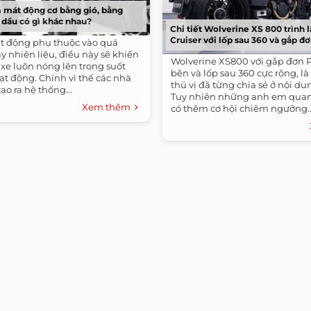
 mát động cơ bằng gió, bằng
 dầu có gì khác nhau?
Chi tiết Wolverine XS 800 trình 
Cruiser với lốp sau 360 và gắp đ
t động phụ thuộc vào quá
áy nhiên liệu, điều này sẽ khiến
Wolverine XS800 với gắp đơn 
xe luôn nóng lên trong suốt
bên và lốp sau 360 cực rộng, l
ạt động. Chính vì thế các nhà
thú vị đã từng chia sẻ ở nội du
ạo ra hệ thống...
Tuy nhiên những anh em quan
Xem thêm
có thêm cơ hội chiêm ngưỡng..