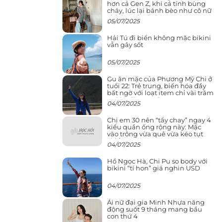
hơn cả Gen Z, khi cá tính bùng
cháy, lúc lại bánh bèo như cô nữ
chính ngôn tình
05/07/2025
Hải Tú đi biển không mặc bikini
vẫn gây sốt
05/07/2025
Gu ăn mặc của Phương Mỹ Chi ở
tuổi 22: Trẻ trung, biến hóa đầy
bất ngờ với loạt item chỉ vài trăm
nghìn đã mua được
04/07/2025
Chị em 30 nên “tẩy chay” ngay 4
kiểu quần ống rộng này: Mặc
vào trông vừa quê vừa kéo tụt
chiều cao
04/07/2025
Hồ Ngọc Hà, Chi Pu so body với
bikini “tí hon” giá nghìn USD
04/07/2025
Ái nữ đại gia Minh Nhựa năng
động suốt 9 tháng mang bầu
con thứ 4