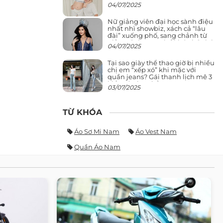
04/07/2025
Nữ giảng viên đại học sành điệu
nhất nhì showbiz, xách cả “lâu
đài” xuống phố, sang chảnh từ
giảng đường ra phố khó ai đọ lại
04/07/2025
Tại sao giày thể thao giờ bị nhiều
chị em “xếp xó” khi mặc với
quần jeans? Gái thanh lịch mê 3
kiểu này hơn hẳn
03/07/2025
TỪ KHÓA
Áo Sơ Mi Nam
Áo Vest Nam
Quần Áo Nam