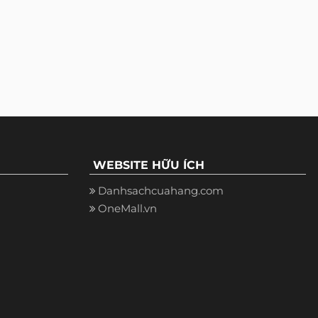
WEBSITE HỮU ÍCH
Danhsachcuahang.com
OneMall.vn