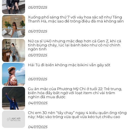
05/07/2025
Xuống phố sáng thứ 7 với váy hoa sặc sỡ như Tăng
Thanh Hà, mặc sao để trông điệu đà mà không sến
05/07/2025
Nữ ca sĩ U40 nhưng mặc đẹp hơn cả Gen Z, khi cá
tính bùng cháy, lúc lại bánh bèo như cô nữ chính
ngôn tình
05/07/2025
Hải Tú đi biển không mặc bikini vẫn gây sốt
05/07/2025
Gu ăn mặc của Phương Mỹ Chi ở tuổi 22: Trẻ trung,
biến hóa đầy bất ngờ với loạt item chỉ vài trăm
nghìn đã mua được
04/07/2025
Chị em 30 nên “tẩy chay” ngay 4 kiểu quần ống rộng
này: Mặc vào trông vừa quê vừa kéo tụt chiều cao
04/07/2025