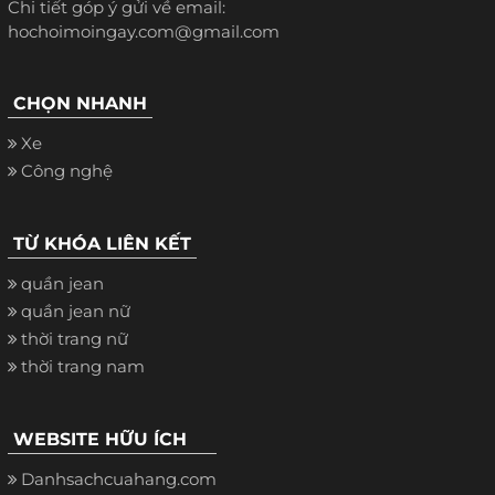
Chi tiết góp ý gửi về email:
hochoimoingay.com@gmail.com
CHỌN NHANH
Xe
Công nghệ
TỪ KHÓA LIÊN KẾT
quần jean
quần jean nữ
thời trang nữ
thời trang nam
WEBSITE HỮU ÍCH
Danhsachcuahang.com