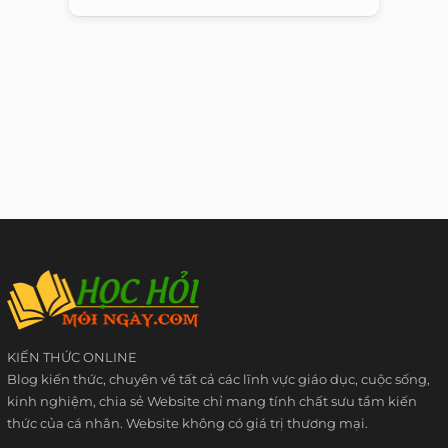
KIẾN THỨC ONLINE
Blog kiến thức, chuyên về tất cả các lĩnh vực giáo dục, cuộc sống,
kinh nghiệm, chia sẻ Website chỉ mang tính chất sưu tầm kiến
thức của cá nhân. Website không có giá trị thương mại.