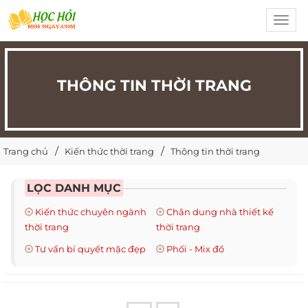
Toggl
navig
THÔNG TIN THỜI TRANG
Trang chủ
Kiến thức thời trang
Thông tin thời trang
LỌC DANH MỤC
Kiến thức chuyên ngành
Chân dung nhà thiết kế
thời trang
thời trang
Tư vấn bí quyết mặc đẹp
Phối - Mix đồ