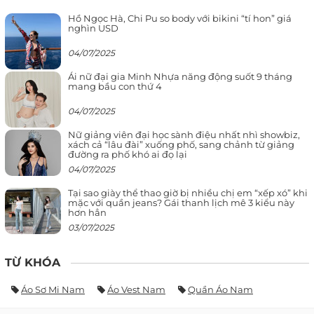
Hồ Ngọc Hà, Chi Pu so body với bikini “tí hon” giá
nghìn USD
04/07/2025
Ái nữ đại gia Minh Nhựa năng động suốt 9 tháng
mang bầu con thứ 4
04/07/2025
Nữ giảng viên đại học sành điệu nhất nhì showbiz,
xách cả “lâu đài” xuống phố, sang chảnh từ giảng
đường ra phố khó ai đọ lại
04/07/2025
Tại sao giày thể thao giờ bị nhiều chị em “xếp xó” khi
mặc với quần jeans? Gái thanh lịch mê 3 kiểu này
hơn hẳn
03/07/2025
TỪ KHÓA
Áo Sơ Mi Nam
Áo Vest Nam
Quần Áo Nam