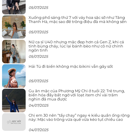
05/07/2025
Xuống phố sáng thứ 7 với váy hoa sặc sỡ như Tăng
Thanh Hà, mặc sao để trông điệu đà mà không sến
05/07/2025
Nữ ca sĩ U40 nhưng mặc đẹp hơn cả Gen Z, khi cá
tính bùng cháy, lúc lại bánh bèo như cô nữ chính
ngôn tình
05/07/2025
Hải Tú đi biển không mặc bikini vẫn gây sốt
05/07/2025
Gu ăn mặc của Phương Mỹ Chi ở tuổi 22: Trẻ trung,
biến hóa đầy bất ngờ với loạt item chỉ vài trăm
nghìn đã mua được
04/07/2025
Chị em 30 nên “tẩy chay” ngay 4 kiểu quần ống rộng
này: Mặc vào trông vừa quê vừa kéo tụt chiều cao
04/07/2025