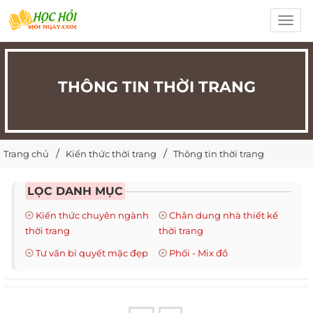
Toggl
navig
THÔNG TIN THỜI TRANG
Trang chủ
Kiến thức thời trang
Thông tin thời trang
LỌC DANH MỤC
Kiến thức chuyên ngành
Chân dung nhà thiết kế
thời trang
thời trang
Tư vấn bí quyết mặc đẹp
Phối - Mix đồ