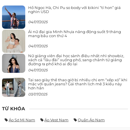
Hồ Ngọc Hà, Chi Pu so body với bikini “tí hon” giá
nghìn USD
04/07/2025
Ái nữ đại gia Minh Nhựa năng động suốt 9 tháng
mang bầu con thứ 4
04/07/2025
Nữ giảng viên đại học sành điệu nhất nhì showbiz,
xách cả “lâu đài” xuống phố, sang chảnh từ giảng
đường ra phố khó ai đọ lại
04/07/2025
Tại sao giày thể thao giờ bị nhiều chị em “xếp xó” khi
mặc với quần jeans? Gái thanh lịch mê 3 kiểu này
hơn hẳn
03/07/2025
TỪ KHÓA
Áo Sơ Mi Nam
Áo Vest Nam
Quần Áo Nam