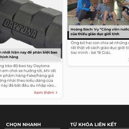
Hoàng Bách: Vụ “Công viên nước”
của thiếu giáo dục giới tính
Ông bố hai con chia sẻ những
rất thật về cách giáo dục giới 
n nhất hiện nay để phân biệt bao
trai mình - bé Tê Giác.
chính hãng
ng trào độ bao tay Daytona
 em chơi xe hướng tới, khì rất
ản phẩm hàng Fake/hàng giả
ợng nhái theo kiểu dáng của
này đã bắt đầu du nhập vào...
Xem thêm
CHỌN NHANH
TỪ KHÓA LIÊN KẾT