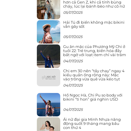
hơn cả Gen Z, khi cá tính bùng
cháy, lúc lại bánh bèo như cô nữ
chính ngôn tình
05/07/2025
Hải Tú đi biển không mặc bikini
vẫn gây sốt
05/07/2025
Gu ăn mặc của Phương Mỹ Chi ở
tuổi 22: Trẻ trung, biến hóa đầy
bất ngờ với loạt item chỉ vài trăm
nghìn đã mua được
04/07/2025
Chị em 30 nên “tẩy chay” ngay 4
kiểu quần ống rộng này: Mặc
vào trông vừa quê vừa kéo tụt
chiều cao
04/07/2025
Hồ Ngọc Hà, Chi Pu so body với
bikini “tí hon” giá nghìn USD
04/07/2025
Ái nữ đại gia Minh Nhựa năng
động suốt 9 tháng mang bầu
con thứ 4