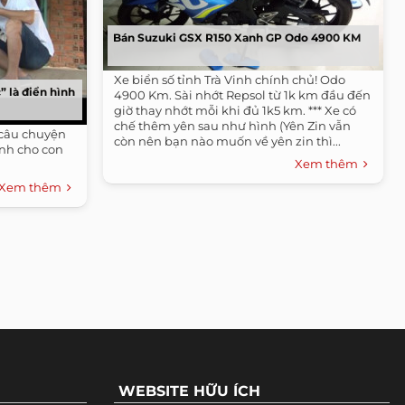
Bán Suzuki GSX R150 Xanh GP Odo 4900 KM
Xe biển số tỉnh Trà Vinh chính chủ! Odo
 là điển hình
4900 Km. Sài nhớt Repsol từ 1k km đầu đến
giờ thay nhớt mỗi khi đủ 1k5 km. *** Xe có
chế thêm yên sau như hình (Yên Zin vẫn
 câu chuyện
còn nên bạn nào muốn về yên zin thì...
tính cho con
Xem thêm
Xem thêm
WEBSITE HỮU ÍCH