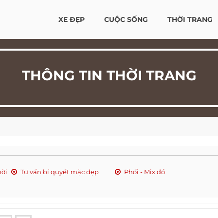
XE ĐẸP
CUỘC SỐNG
THỜI TRANG
THÔNG TIN THỜI TRANG
hời
Tư vấn bí quyết mặc đẹp
Phối - Mix đồ