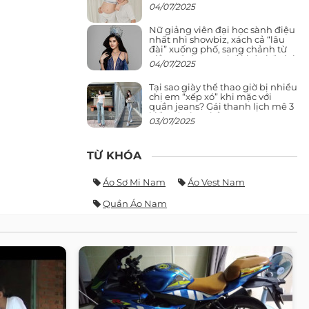
04/07/2025
Nữ giảng viên đại học sành điệu
nhất nhì showbiz, xách cả “lâu
đài” xuống phố, sang chảnh từ
giảng đường ra phố khó ai đọ lại
04/07/2025
Tại sao giày thể thao giờ bị nhiều
chị em “xếp xó” khi mặc với
quần jeans? Gái thanh lịch mê 3
kiểu này hơn hẳn
03/07/2025
TỪ KHÓA
Áo Sơ Mi Nam
Áo Vest Nam
Quần Áo Nam