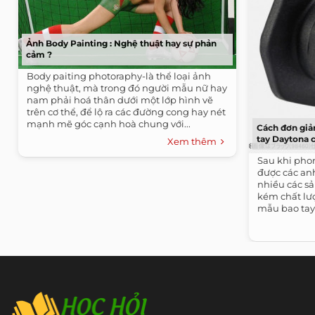
Ảnh Body Painting : Nghệ thuật hay sự phản
cảm ?
Body paiting photoraphy-là thể loại ảnh
nghệ thuật, mà trong đó người mẫu nữ hay
nam phải hoá thân dưới một lớp hình vẽ
trên cơ thể, để lộ ra các đường cong hay nét
mạnh mẽ góc cạnh hoà chung với...
Cách đơn giả
tay Daytona 
Xem thêm
Sau khi pho
được các anh
nhiều các s
kém chất lư
mẫu bao tay 