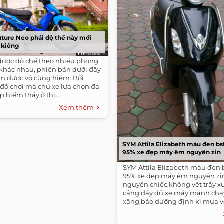
ture Neo phải độ thế này mới
e kiểng
được độ chế theo nhiều phong
 khác nhau, phiên bản dưới đây
m được vô cùng hiếm. Bởi
ồ chơi mà chủ xe lựa chọn đa
p hiếm thấy ở thị...
Xem thêm
SYM Attila Elizabeth màu đen bs
95% xe đẹp máy êm nguyên zin
SYM Attila Elizabeth màu đen 
95% xe đẹp máy êm nguyên zi
nguyên chiếc,không vết trầy x
cảng đầy đủ xe máy mạnh chạy 
xăng,bảo dưỡng định kì mua về
dụng...