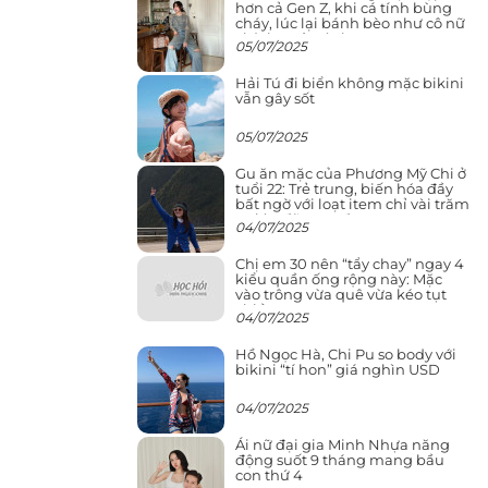
hơn cả Gen Z, khi cá tính bùng
cháy, lúc lại bánh bèo như cô nữ
chính ngôn tình
05/07/2025
Hải Tú đi biển không mặc bikini
vẫn gây sốt
05/07/2025
Gu ăn mặc của Phương Mỹ Chi ở
tuổi 22: Trẻ trung, biến hóa đầy
bất ngờ với loạt item chỉ vài trăm
nghìn đã mua được
04/07/2025
Chị em 30 nên “tẩy chay” ngay 4
kiểu quần ống rộng này: Mặc
vào trông vừa quê vừa kéo tụt
chiều cao
04/07/2025
Hồ Ngọc Hà, Chi Pu so body với
bikini “tí hon” giá nghìn USD
04/07/2025
Ái nữ đại gia Minh Nhựa năng
động suốt 9 tháng mang bầu
con thứ 4