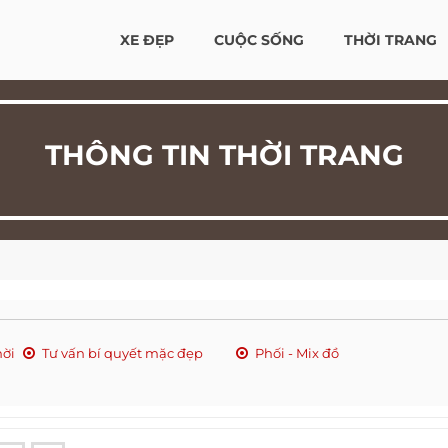
XE ĐẸP
CUỘC SỐNG
THỜI TRANG
THÔNG TIN THỜI TRANG
hời
Tư vấn bí quyết mặc đẹp
Phối - Mix đồ