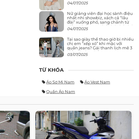
04/07/2025
Nữ giảng viên đại học sành điệu
nhất nhì showbiz, xách cả “lâu
đài” xuống phố, sang chảnh từ
giảng đường ra phố khó ai đọ lại
04/07/2025
Tại sao giày thể thao giờ bị nhiều
chị em “xếp xó” khi mặc với
quần jeans? Gái thanh lịch mê 3
kiểu này hơn hẳn
03/07/2025
TỪ KHÓA
Áo Sơ Mi Nam
Áo Vest Nam
Quần Áo Nam