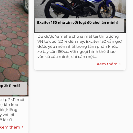
Exciter 150 như zin với loạt đồ chơi ẩn mình!
Dù được Yamaha cho ra mắt tại thị trường
VN từ cuối 2014 đến nay, Exciter 150 vẫn giữ
được yêu mến nhất trong tầm phân khúc
xe tay côn 150cc. Với ngoại hình thể thao
vốn có của mình, chỉ cần một...
Xem thêm
tp 2k11 mới
bstp 2k11 mới
n,dán keo
ước,kiếng
vọt lợi
 là sử
Xem thêm