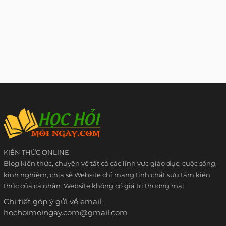
KIẾN THỨC ONLINE
Blog kiến thức, chuyên về tất cả các lĩnh vực giáo dục, cuộc sống,
kinh nghiệm, chia sẻ Website chỉ mang tính chất sưu tầm kiến
thức của cá nhân. Website không có giá trị thương mại.
Chi tiết góp ý gửi về email:
hochoimoingay.com@gmail.com