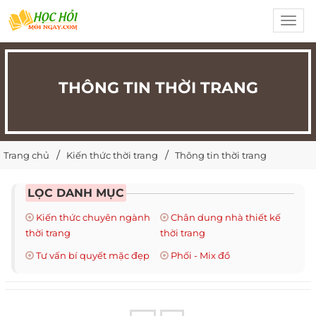
Toggl
navig
THÔNG TIN THỜI TRANG
Trang chủ
Kiến thức thời trang
Thông tin thời trang
LỌC DANH MỤC
Kiến thức chuyên ngành
Chân dung nhà thiết kế
thời trang
thời trang
Tư vấn bí quyết mặc đẹp
Phối - Mix đồ