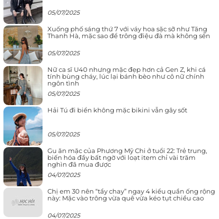
05/07/2025
Xuống phố sáng thứ 7 với váy hoa sặc sỡ như Tăng
Thanh Hà, mặc sao để trông điệu đà mà không sến
05/07/2025
Nữ ca sĩ U40 nhưng mặc đẹp hơn cả Gen Z, khi cá
tính bùng cháy, lúc lại bánh bèo như cô nữ chính
ngôn tình
05/07/2025
Hải Tú đi biển không mặc bikini vẫn gây sốt
05/07/2025
Gu ăn mặc của Phương Mỹ Chi ở tuổi 22: Trẻ trung,
biến hóa đầy bất ngờ với loạt item chỉ vài trăm
nghìn đã mua được
04/07/2025
Chị em 30 nên “tẩy chay” ngay 4 kiểu quần ống rộng
này: Mặc vào trông vừa quê vừa kéo tụt chiều cao
04/07/2025