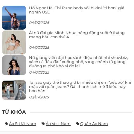
Hồ Ngọc Hà, Chi Pu so body với bikini “tí hon” giá
nghìn USD
04/07/2025
Ái nữ đại gia Minh Nhựa năng động suốt 9 tháng
mang bầu con thứ 4
04/07/2025
Nữ giảng viên đại học sành điệu nhất nhì showbiz,
xách cả “lâu đài” xuống phố, sang chảnh từ giảng
đường ra phố khó ai đọ lại
04/07/2025
Tại sao giày thể thao giờ bị nhiều chị em “xếp xó” khi
mặc với quần jeans? Gái thanh lịch mê 3 kiểu này
hơn hẳn
03/07/2025
TỪ KHÓA
Áo Sơ Mi Nam
Áo Vest Nam
Quần Áo Nam