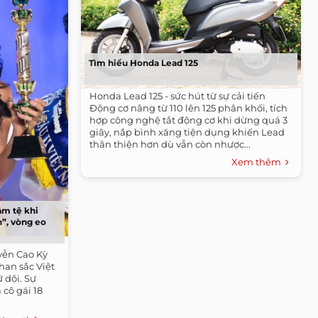
Tìm hiểu Honda Lead 125
Honda Lead 125 - sức hút từ sự cải tiến
Động cơ nâng từ 110 lên 125 phân khối, tích
hợp công nghệ tắt động cơ khi dừng quá 3
giây, nắp bình xăng tiện dụng khiến Lead
thân thiện hơn dù vẫn còn nhược...
Xem thêm
ậm tệ khi
”, vòng eo
yễn Cao Kỳ
han sắc Việt
 dội. Sự
 cô gái 18