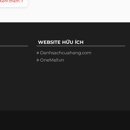
Xem thêm
WEBSITE HỮU ÍCH
Danhsachcuahang.com
OneMall.vn