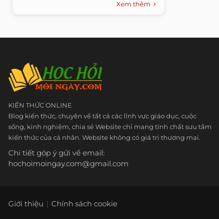
Xem thêm
KIẾN THỨC ONLINE
Blog kiến thức, chuyên về tất cả các lĩnh vực giáo dục, cuộc
sống, kinh nghiệm, chia sẻ Website chỉ mang tính chất sưu tầm
kiến thức của cá nhân. Website không có giá trị thương mại.
Chi tiết góp ý gửi về email:
hochoimoingay.com@gmail.com
Giới thiệu
Chính sách cookie