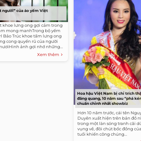
t người” của áo yếm Việt
ệt khoe lưng ong gợi cảm trong
ắm mong manhTrong bộ yếm
rl Bảo Trúc khoe tấm lưng ong
g cong quyến rũ của người
 mươiHình ảnh gợi nhớ những...
Xem thêm
Hoa hậu Việt Nam bị chỉ trích th
đăng quang, 10 năm sau “phá kén
chuẩn chỉnh nhất showbiz
Hơn 10 năm trước, cái tên Ngu
Duyên xuất hiện trên bản đồ n
trong một làn sóng tranh cãi dữ
vụng về, đôi chút bốc đồng của
tuổi khiến công chúng...