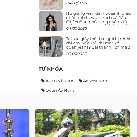
04/07/2025
Nữ giảng viên đại học sành điệu
nhất nhì showbiz, xách cả “lâu
đài” xuống phố, sang chảnh từ
giảng đường ra phố khó ai đọ lại
04/07/2025
Tại sao giày thể thao giờ bị nhiều
chị em “xếp xó” khi mặc với
quần jeans? Gái thanh lịch mê 3
kiểu này hơn hẳn
03/07/2025
TỪ KHÓA
Áo Sơ Mi Nam
Áo Vest Nam
Quần Áo Nam