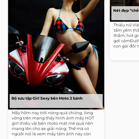
Nét đẹp “chế
Thiếu nữ Vi
tấm yếm th
thắm, hot gi
gợi cảmĐườn
con gái đôi
Bộ sưu tập Girl Sexy bên Moto 2 bánh
Mấy hôm nay trời nóng quá chừng, lòng
vòng trên mạng thấy hình ảnh mấy HOT
girl thiếu vải bên moto mát mẻ quá nên
mang lên cho ae giải nóng. Thế mà có
người nói là xem mấy tấm ảnh này còn
nóng hơn...