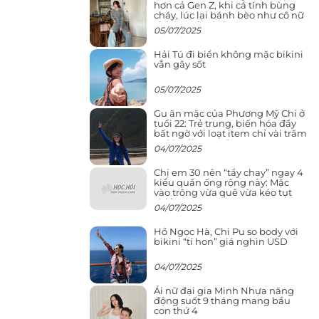
hơn cả Gen Z, khi cá tính bùng
cháy, lúc lại bánh bèo như cô nữ
chính ngôn tình
05/07/2025
Hải Tú đi biển không mặc bikini
vẫn gây sốt
05/07/2025
Gu ăn mặc của Phương Mỹ Chi ở
tuổi 22: Trẻ trung, biến hóa đầy
bất ngờ với loạt item chỉ vài trăm
nghìn đã mua được
04/07/2025
Chị em 30 nên “tẩy chay” ngay 4
kiểu quần ống rộng này: Mặc
vào trông vừa quê vừa kéo tụt
chiều cao
04/07/2025
Hồ Ngọc Hà, Chi Pu so body với
bikini “tí hon” giá nghìn USD
04/07/2025
Ái nữ đại gia Minh Nhựa năng
động suốt 9 tháng mang bầu
con thứ 4