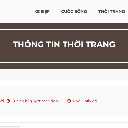
XE ĐẸP
CUỘC SỐNG
THỜI TRANG
THÔNG TIN THỜI TRANG
hời
Tư vấn bí quyết mặc đẹp
Phối - Mix đồ