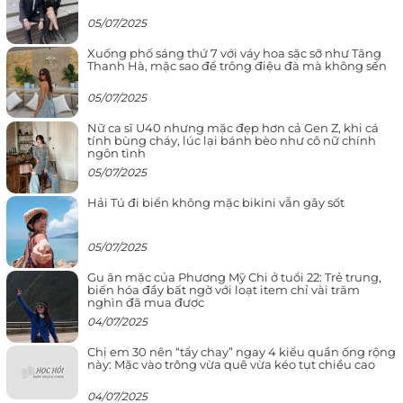
05/07/2025
Xuống phố sáng thứ 7 với váy hoa sặc sỡ như Tăng
Thanh Hà, mặc sao để trông điệu đà mà không sến
05/07/2025
Nữ ca sĩ U40 nhưng mặc đẹp hơn cả Gen Z, khi cá
tính bùng cháy, lúc lại bánh bèo như cô nữ chính
ngôn tình
05/07/2025
Hải Tú đi biển không mặc bikini vẫn gây sốt
05/07/2025
Gu ăn mặc của Phương Mỹ Chi ở tuổi 22: Trẻ trung,
biến hóa đầy bất ngờ với loạt item chỉ vài trăm
nghìn đã mua được
04/07/2025
Chị em 30 nên “tẩy chay” ngay 4 kiểu quần ống rộng
này: Mặc vào trông vừa quê vừa kéo tụt chiều cao
04/07/2025