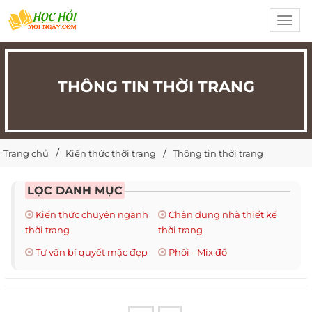
Toggl
navig
THÔNG TIN THỜI TRANG
Trang chủ
Kiến thức thời trang
Thông tin thời trang
LỌC DANH MỤC
Kiến thức chuyên ngành
Chân dung nhà thiết kế
thời trang
thời trang
Tư vấn bí quyết mặc đẹp
Phối - Mix đồ