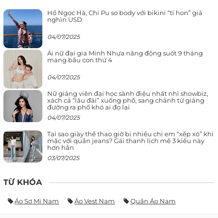
Hồ Ngọc Hà, Chi Pu so body với bikini “tí hon” giá
nghìn USD
04/07/2025
Ái nữ đại gia Minh Nhựa năng động suốt 9 tháng
mang bầu con thứ 4
04/07/2025
Nữ giảng viên đại học sành điệu nhất nhì showbiz,
xách cả “lâu đài” xuống phố, sang chảnh từ giảng
đường ra phố khó ai đọ lại
04/07/2025
Tại sao giày thể thao giờ bị nhiều chị em “xếp xó” khi
mặc với quần jeans? Gái thanh lịch mê 3 kiểu này
hơn hẳn
03/07/2025
TỪ KHÓA
Áo Sơ Mi Nam
Áo Vest Nam
Quần Áo Nam