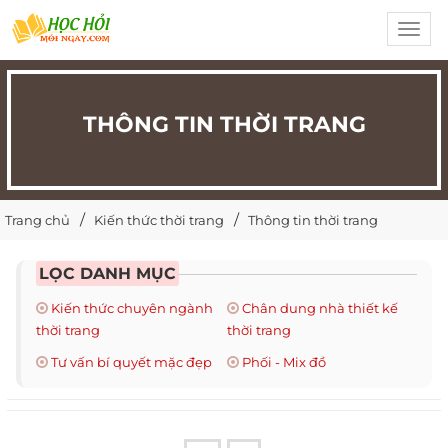
Toggl
navig
THÔNG TIN THỜI TRANG
Trang chủ
Kiến thức thời trang
Thông tin thời trang
LỌC DANH MỤC
Kiến thức chuyên ngành
Chân dung nhà thiết kế
thời trang
thời trang
Tư vấn bí quyết mặc đẹp
Phối - Mix đồ