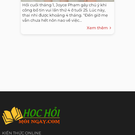
Hồi cuối tháng 1, Joyce Phạm gây chú ý khi
công bố tin vui lần thứ 4 ở tuổi 25. Lúc này,
thai nhi được khoảng 4 tháng. "Đến giờ mẹ
vẫn chưa hết nôn nao về việc...
Xem thêm
KIẾN THỨC ONLINE