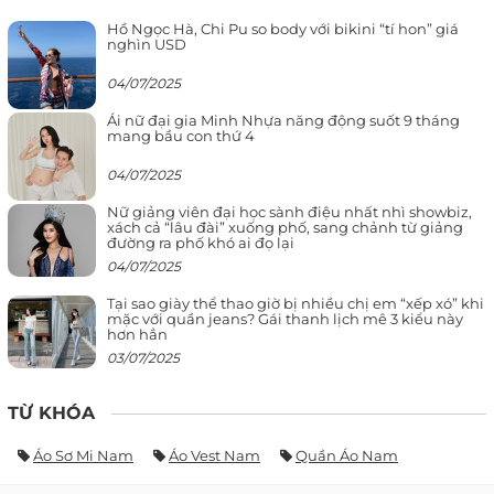
Hồ Ngọc Hà, Chi Pu so body với bikini “tí hon” giá
nghìn USD
04/07/2025
Ái nữ đại gia Minh Nhựa năng động suốt 9 tháng
mang bầu con thứ 4
04/07/2025
Nữ giảng viên đại học sành điệu nhất nhì showbiz,
xách cả “lâu đài” xuống phố, sang chảnh từ giảng
đường ra phố khó ai đọ lại
04/07/2025
Tại sao giày thể thao giờ bị nhiều chị em “xếp xó” khi
mặc với quần jeans? Gái thanh lịch mê 3 kiểu này
hơn hẳn
03/07/2025
TỪ KHÓA
Áo Sơ Mi Nam
Áo Vest Nam
Quần Áo Nam