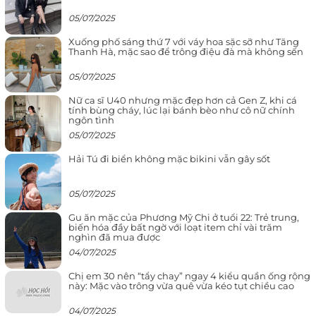
05/07/2025
Xuống phố sáng thứ 7 với váy hoa sặc sỡ như Tăng
Thanh Hà, mặc sao để trông điệu đà mà không sến
05/07/2025
Nữ ca sĩ U40 nhưng mặc đẹp hơn cả Gen Z, khi cá
tính bùng cháy, lúc lại bánh bèo như cô nữ chính
ngôn tình
05/07/2025
Hải Tú đi biển không mặc bikini vẫn gây sốt
05/07/2025
Gu ăn mặc của Phương Mỹ Chi ở tuổi 22: Trẻ trung,
biến hóa đầy bất ngờ với loạt item chỉ vài trăm
nghìn đã mua được
04/07/2025
Chị em 30 nên “tẩy chay” ngay 4 kiểu quần ống rộng
này: Mặc vào trông vừa quê vừa kéo tụt chiều cao
04/07/2025