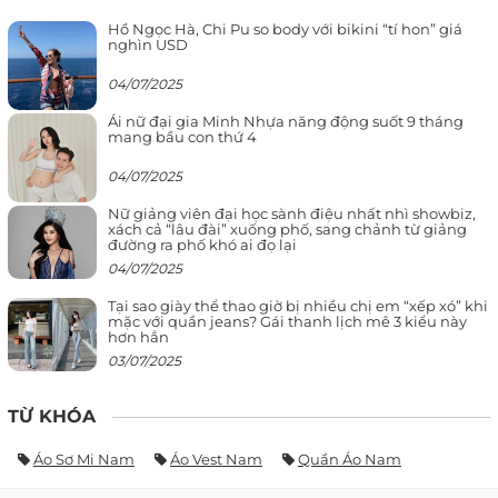
Hồ Ngọc Hà, Chi Pu so body với bikini “tí hon” giá
nghìn USD
04/07/2025
Ái nữ đại gia Minh Nhựa năng động suốt 9 tháng
mang bầu con thứ 4
04/07/2025
Nữ giảng viên đại học sành điệu nhất nhì showbiz,
xách cả “lâu đài” xuống phố, sang chảnh từ giảng
đường ra phố khó ai đọ lại
04/07/2025
Tại sao giày thể thao giờ bị nhiều chị em “xếp xó” khi
mặc với quần jeans? Gái thanh lịch mê 3 kiểu này
hơn hẳn
03/07/2025
TỪ KHÓA
Áo Sơ Mi Nam
Áo Vest Nam
Quần Áo Nam