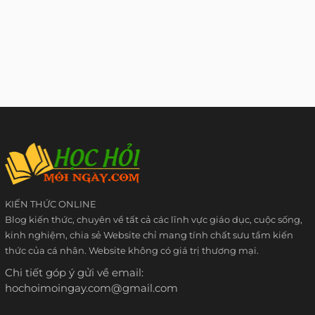
KIẾN THỨC ONLINE
Blog kiến thức, chuyên về tất cả các lĩnh vực giáo dục, cuộc sống,
kinh nghiệm, chia sẻ Website chỉ mang tính chất sưu tầm kiến
thức của cá nhân. Website không có giá trị thương mại.
Chi tiết góp ý gửi về email:
hochoimoingay.com@gmail.com