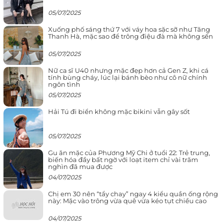
05/07/2025
Xuống phố sáng thứ 7 với váy hoa sặc sỡ như Tăng
Thanh Hà, mặc sao để trông điệu đà mà không sến
05/07/2025
Nữ ca sĩ U40 nhưng mặc đẹp hơn cả Gen Z, khi cá
tính bùng cháy, lúc lại bánh bèo như cô nữ chính
ngôn tình
05/07/2025
Hải Tú đi biển không mặc bikini vẫn gây sốt
05/07/2025
Gu ăn mặc của Phương Mỹ Chi ở tuổi 22: Trẻ trung,
biến hóa đầy bất ngờ với loạt item chỉ vài trăm
nghìn đã mua được
04/07/2025
Chị em 30 nên “tẩy chay” ngay 4 kiểu quần ống rộng
này: Mặc vào trông vừa quê vừa kéo tụt chiều cao
04/07/2025