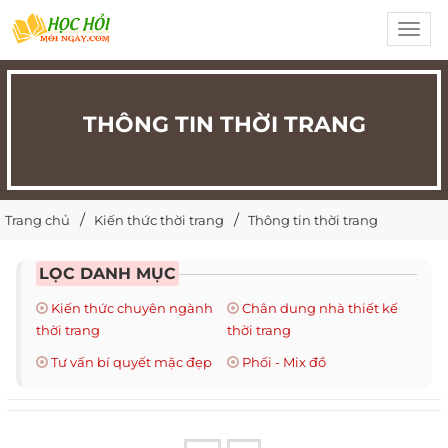
Toggl
navig
THÔNG TIN THỜI TRANG
Trang chủ
Kiến thức thời trang
Thông tin thời trang
LỌC DANH MỤC
Kiến thức chuyên ngành
Chân dung nhà thiết kế
thời trang
thời trang
Tư vấn bí quyết mặc đẹp
Phối - Mix đồ