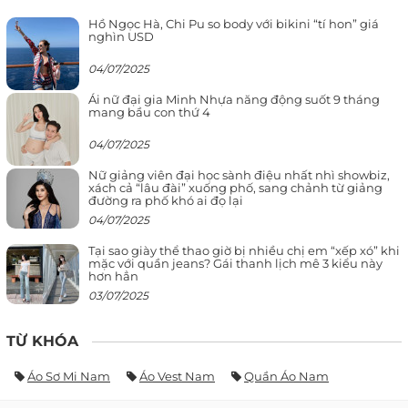
Hồ Ngọc Hà, Chi Pu so body với bikini “tí hon” giá
nghìn USD
04/07/2025
Ái nữ đại gia Minh Nhựa năng động suốt 9 tháng
mang bầu con thứ 4
04/07/2025
Nữ giảng viên đại học sành điệu nhất nhì showbiz,
xách cả “lâu đài” xuống phố, sang chảnh từ giảng
đường ra phố khó ai đọ lại
04/07/2025
Tại sao giày thể thao giờ bị nhiều chị em “xếp xó” khi
mặc với quần jeans? Gái thanh lịch mê 3 kiểu này
hơn hẳn
03/07/2025
TỪ KHÓA
Áo Sơ Mi Nam
Áo Vest Nam
Quần Áo Nam