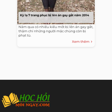
Kỳ lạ 7 trang phục bị lên án gay gắt năm 2014
Năm qua có nhiều kiểu mốt bị lên án gay gắt,
thậm chí những người mặc chúng còn bị
phạt tù.
Xem thêm