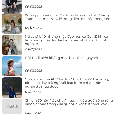
05/07/2025
Xuống phố sáng thứ 7 với váy hoa sặc sỡ như Tăng
Thanh Hà, mặc sao để trông điệu đà mà không sến
05/07/2025
Nữ ca sĩ U40 nhưng mặc đẹp hơn cả Gen Z, khi cá
tính bùng cháy, lúc lại bánh bèo như cô nữ chính
ngôn tình
05/07/2025
Hải Tú đi biển không mặc bikini vẫn gây sốt
05/07/2025
Gu ăn mặc của Phương Mỹ Chi ở tuổi 22: Trẻ trung,
biến hóa đầy bất ngờ với loạt item chỉ vài trăm
nghìn đã mua được
04/07/2025
Chị em 30 nên “tẩy chay” ngay 4 kiểu quần ống rộng
này: Mặc vào trông vừa quê vừa kéo tụt chiều cao
04/07/2025