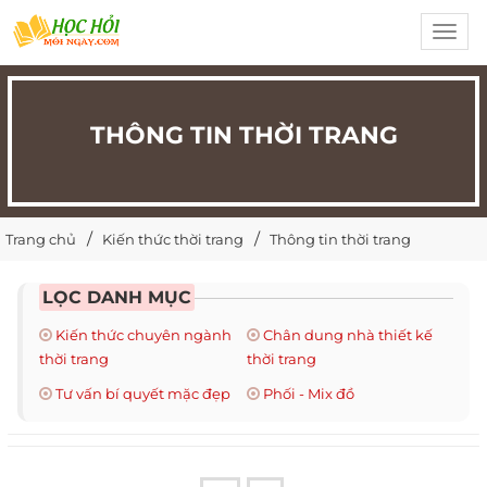
Toggl
navig
THÔNG TIN THỜI TRANG
Trang chủ
Kiến thức thời trang
Thông tin thời trang
LỌC DANH MỤC
Kiến thức chuyên ngành
Chân dung nhà thiết kế
thời trang
thời trang
Tư vấn bí quyết mặc đẹp
Phối - Mix đồ