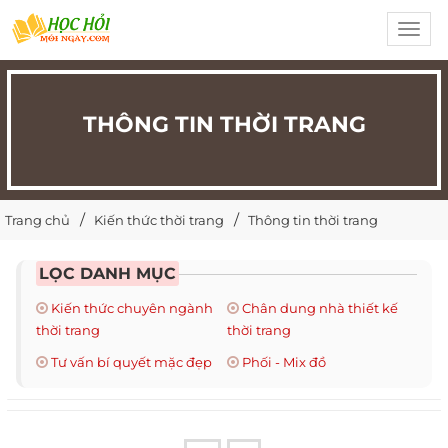
Toggl
navig
THÔNG TIN THỜI TRANG
Trang chủ
Kiến thức thời trang
Thông tin thời trang
LỌC DANH MỤC
Kiến thức chuyên ngành
Chân dung nhà thiết kế
thời trang
thời trang
Tư vấn bí quyết mặc đẹp
Phối - Mix đồ