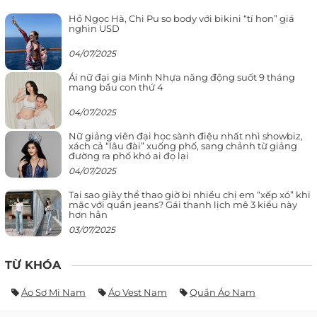
Hồ Ngọc Hà, Chi Pu so body với bikini “tí hon” giá
nghìn USD
04/07/2025
Ái nữ đại gia Minh Nhựa năng động suốt 9 tháng
mang bầu con thứ 4
04/07/2025
Nữ giảng viên đại học sành điệu nhất nhì showbiz,
xách cả “lâu đài” xuống phố, sang chảnh từ giảng
đường ra phố khó ai đọ lại
04/07/2025
Tại sao giày thể thao giờ bị nhiều chị em “xếp xó” khi
mặc với quần jeans? Gái thanh lịch mê 3 kiểu này
hơn hẳn
03/07/2025
TỪ KHÓA
Áo Sơ Mi Nam
Áo Vest Nam
Quần Áo Nam