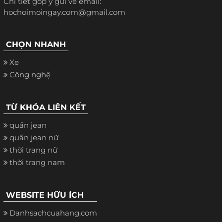
Chi tiết góp ý gửi về email:
hochoimoingay.com@gmail.com
CHỌN NHANH
Xe
Công nghệ
TỪ KHÓA LIÊN KẾT
quần jean
quần jean nữ
thời trang nữ
thời trang nam
WEBSITE HỮU ÍCH
Danhsachcuahang.com