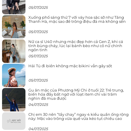
05/07/2025
Xuống phố sáng thứ 7 với váy hoa sặc sỡ như Tăng
Thanh Hà, mặc sao để trông điệu đà mà không sến
05/07/2025
Nữ ca sĩ U40 nhưng mặc đẹp hơn cả Gen Z, khi cá
tính bùng cháy, lúc lại bánh bèo như cô nữ chính
ngôn tình
05/07/2025
Hải Tú đi biển không mặc bikini vẫn gây sốt
05/07/2025
Gu ăn mặc của Phương Mỹ Chi ở tuổi 22: Trẻ trung,
biến hóa đầy bất ngờ với loạt item chỉ vài trăm
nghìn đã mua được
04/07/2025
Chị em 30 nên “tẩy chay” ngay 4 kiểu quần ống rộng
này: Mặc vào trông vừa quê vừa kéo tụt chiều cao
04/07/2025