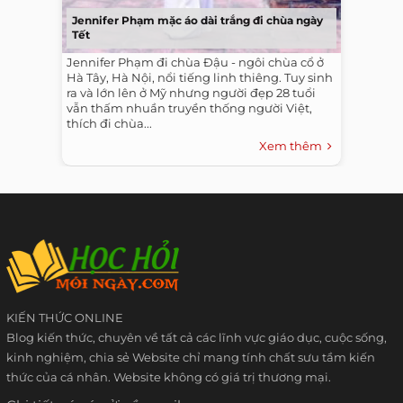
Jennifer Phạm mặc áo dài trắng đi chùa ngày
Tết
Jennifer Phạm đi chùa Đậu - ngôi chùa cổ ở
Hà Tây, Hà Nội, nổi tiếng linh thiêng. Tuy sinh
ra và lớn lên ở Mỹ nhưng người đẹp 28 tuổi
vẫn thấm nhuần truyền thống người Việt,
thích đi chùa...
Xem thêm
KIẾN THỨC ONLINE
Blog kiến thức, chuyên về tất cả các lĩnh vực giáo dục, cuộc sống,
kinh nghiệm, chia sẻ Website chỉ mang tính chất sưu tầm kiến
thức của cá nhân. Website không có giá trị thương mại.