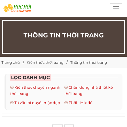
Toggl
navig
THÔNG TIN THỜI TRANG
Trang chủ
Kiến thức thời trang
Thông tin thời trang
LỌC DANH MỤC
Kiến thức chuyên ngành
Chân dung nhà thiết kế
thời trang
thời trang
Tư vấn bí quyết mặc đẹp
Phối - Mix đồ