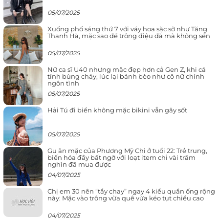
05/07/2025
Xuống phố sáng thứ 7 với váy hoa sặc sỡ như Tăng
Thanh Hà, mặc sao để trông điệu đà mà không sến
05/07/2025
Nữ ca sĩ U40 nhưng mặc đẹp hơn cả Gen Z, khi cá
tính bùng cháy, lúc lại bánh bèo như cô nữ chính
ngôn tình
05/07/2025
Hải Tú đi biển không mặc bikini vẫn gây sốt
05/07/2025
Gu ăn mặc của Phương Mỹ Chi ở tuổi 22: Trẻ trung,
biến hóa đầy bất ngờ với loạt item chỉ vài trăm
nghìn đã mua được
04/07/2025
Chị em 30 nên “tẩy chay” ngay 4 kiểu quần ống rộng
này: Mặc vào trông vừa quê vừa kéo tụt chiều cao
04/07/2025