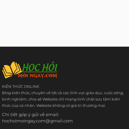
KIẾN THỨC ONLINE
Blog kiến thức, chuyên về tất cả các lĩnh vực giáo dục, cuộc sống,
kinh nghiệm, chia sẻ Website chỉ mang tính chất sưu tầm kiến
thức của cá nhân. Website không có giá trị thương mại.
Chi tiết góp ý gửi về email:
hochoimoingay.com@gmail.com