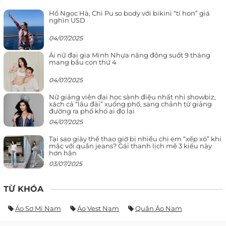
Hồ Ngọc Hà, Chi Pu so body với bikini “tí hon” giá
nghìn USD
04/07/2025
Ái nữ đại gia Minh Nhựa năng động suốt 9 tháng
mang bầu con thứ 4
04/07/2025
Nữ giảng viên đại học sành điệu nhất nhì showbiz,
xách cả “lâu đài” xuống phố, sang chảnh từ giảng
đường ra phố khó ai đọ lại
04/07/2025
Tại sao giày thể thao giờ bị nhiều chị em “xếp xó” khi
mặc với quần jeans? Gái thanh lịch mê 3 kiểu này
hơn hẳn
03/07/2025
TỪ KHÓA
Áo Sơ Mi Nam
Áo Vest Nam
Quần Áo Nam